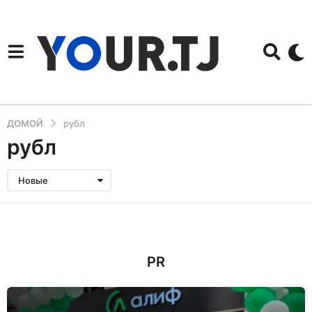
ДОМОЙ
рубл
рубл
Новые
PR