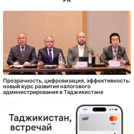
PR
з
а
д
Прозрачность, цифровизация, эффективность:
новый курс развития налогового
администрирования в Таджикистане