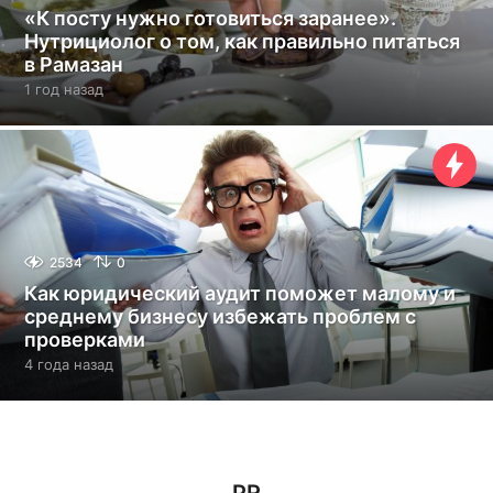
«К посту нужно готовиться заранее».
Нутрициолог о том, как правильно питаться
в Рамазан
1 год назад
1
г
о
д
н
а
з
а
д
2534
0
Как юридический аудит поможет малому и
среднему бизнесу избежать проблем с
проверками
4 года назад
4
г
о
д
а
н
а