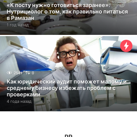
«К посту нужно готовиться заранее».
Нутрициолог о том, как правильно питаться
в Рамазан
1 год назад
1
г
о
д
н
а
з
а
д
2541
0
Как юридический аудит поможет малому и
среднему бизнесу избежать проблем с
проверками
4 года назад
4
г
о
д
а
н
а