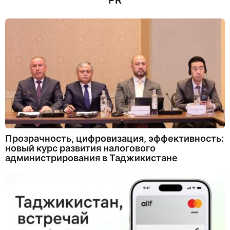
PR
а
д
Прозрачность, цифровизация, эффективность:
новый курс развития налогового
администрирования в Таджикистане