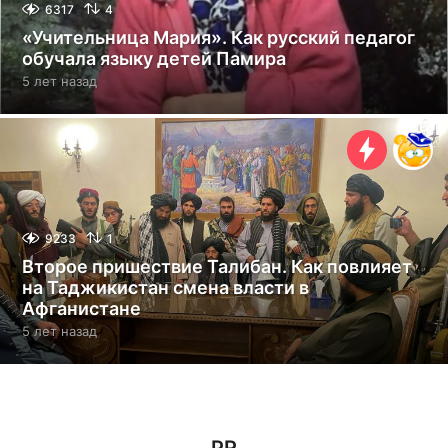
6317
4
«Учительница Мария». Как русский педагог
обучала языку детей Памира
5 лет назад
5
л
е
т
н
а
з
а
д
9233
1
Второе пришествие Талибан. Как повлияет
на Таджикистан смена власти в
Афганистане
5 лет назад
5
л
е
т
н
а
з