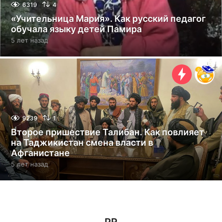
6319
4
«Учительница Мария». Как русский педагог
обучала языку детей Памира
5 лет назад
5
л
е
т
н
а
з
а
д
9239
1
Второе пришествие Талибан. Как повлияет
на Таджикистан смена власти в
Афганистане
5 лет назад
5
л
е
т
н
а
з