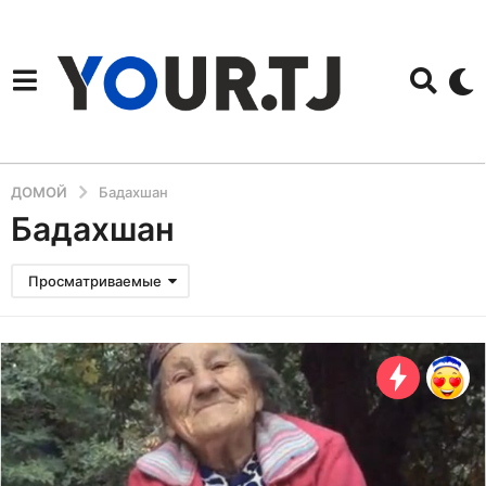
ДОМОЙ
Бадахшан
Бадахшан
Просматриваемые