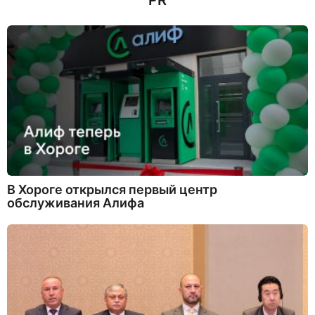
PR
а
д
В Хороге открылся первый центр
обслуживания Алифа