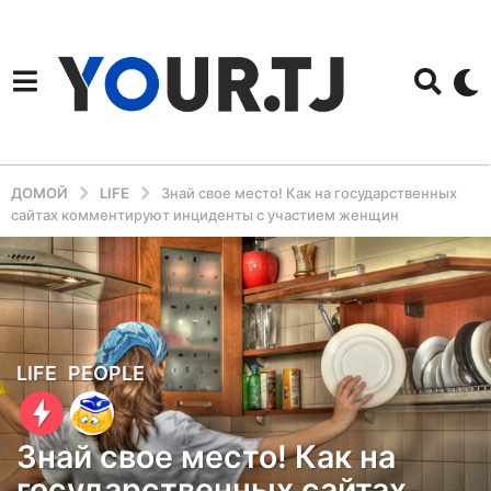
ДОМОЙ
LIFE
Знай свое место! Как на государственных
сайтах комментируют инциденты с участием женщин
5
LIFE
,
PEOPLE
л
е
Знай свое место! Как на
т
государственных сайтах