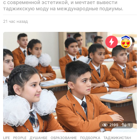
с современной эстетикой, и мечтает вывести
таджикскую моду на международные подиумы.
21 час назад
2
1
ч
а
с
н
а
з
а
д
2199
1
LIFE
,
PEOPLE
ДУШАНБЕ
,
ОБРАЗОВАНИЕ
,
ПОДБОРКА
,
ТАДЖИКИСТАН
,