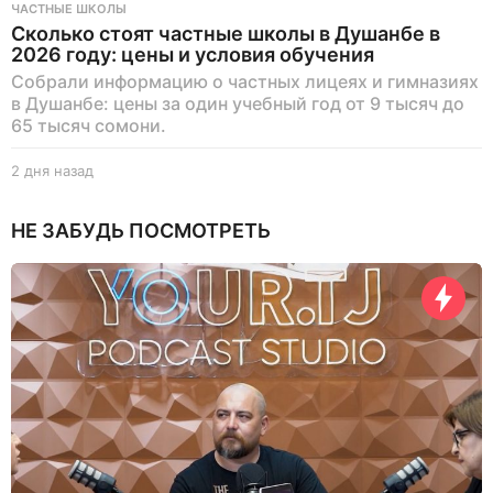
ЧАСТНЫЕ ШКОЛЫ
Сколько стоят частные школы в Душанбе в
2026 году: цены и условия обучения
Собрали информацию о частных лицеях и гимназиях
в Душанбе: цены за один учебный год от 9 тысяч до
65 тысяч сомони.
2 дня назад
2
д
н
НЕ ЗАБУДЬ ПОСМОТРЕТЬ
я
н
а
з
а
д