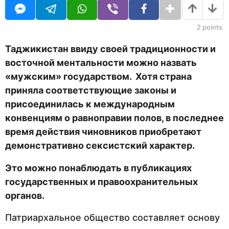
U
н
R
а
з
2
points
а
д
Таджикистан ввиду своей традиционности и
восточной ментальности можно назвать
«мужским» государством. Хотя страна
приняла соответствующие законы и
присоединилась к международным
конвенциям о равноправии полов, в последнее
время действия чиновников приобретают
демонстративно сексистский характер.
Это можно понаблюдать в публикациях
государственных и правоохранительных
органов.
Патриархальное общество составляет основу