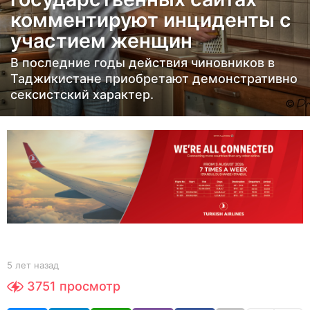
н
комментируют инциденты с
а
участием женщин
з
а
В последние годы действия чиновников в
д
Таджикистане приобретают демонстративно
5
сексистский характер.
л
е
т
н
а
з
а
д
b
5 лет назад
5
y
л
3751
просмотр
Y
е
O
т