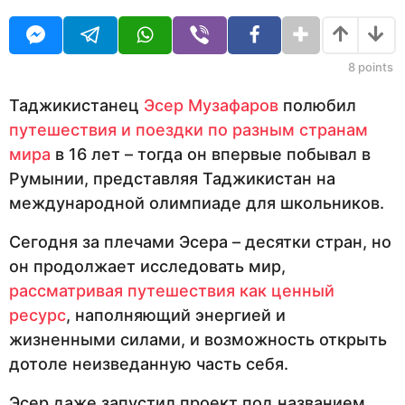
в
O
е
U
н
с
R
я
а
ц
8
points
з
е
в
а
Таджикистанец
Эсер Музафаров
полюбил
н
д
путешествия и поездки по разным странам
а
з
мира
в 16 лет – тогда он впервые побывал в
а
Румынии, представляя Таджикистан на
д
международной олимпиаде для школьников.
Сегодня за плечами Эсера – десятки стран, но
он продолжает исследовать мир,
рассматривая путешествия как ценный
ресурс
, наполняющий энергией и
жизненными силами, и возможность открыть
дотоле неизведанную часть себя.
Эсер даже запустил проект под названием