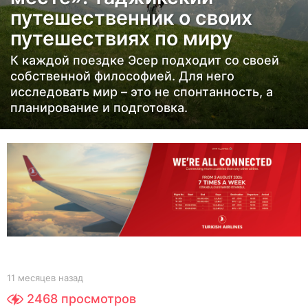
путешественник о своих
ц
е
путешествиях по миру
в
К каждой поездке Эсер подходит со своей
н
собственной философией. Для него
а
исследовать мир – это не спонтанность, а
з
планирование и подготовка.
а
д
1
1
м
е
с
я
ц
b
11 месяцев назад
1
y
1
е
2468
просмотров
Y
м