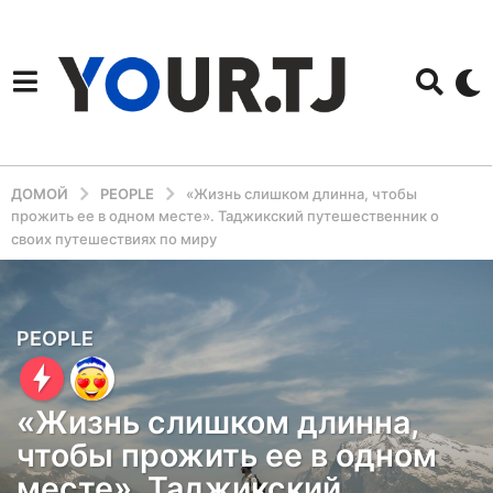
ДОМОЙ
PEOPLE
«Жизнь слишком длинна, чтобы
прожить ее в одном месте». Таджикский путешественник о
своих путешествиях по миру
1
PEOPLE
1
м
«Жизнь слишком длинна,
е
чтобы прожить ее в одном
с
месте». Таджикский
я