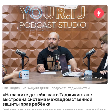
304
0
LIFE
ВИДЕО
,
НА ЗАЩИТЕ ДЕТЕЙ
,
ПОДКАСТ
,
ТАДЖИКИСТАН
«На защите детей»: как в Таджикистане
выстроена система межведомственной
защиты прав ребёнка
Работа одного ведомства или согласованная работа