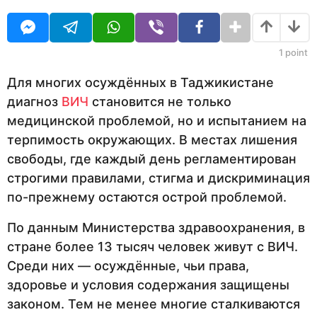
O
с
в
U
я
н
R
ц
е
а
1
point
в
з
н
Для многих осуждённых в Таджикистане
а
а
диагноз
ВИЧ
становится не только
з
д
а
медицинской проблемой, но и испытанием на
д
терпимость окружающих. В местах лишения
свободы, где каждый день регламентирован
строгими правилами, стигма и дискриминация
по-прежнему остаются острой проблемой.
По данным Министерства здравоохранения, в
стране более 13 тысяч человек живут с ВИЧ.
Среди них — осуждённые, чьи права,
здоровье и условия содержания защищены
законом. Тем не менее многие сталкиваются