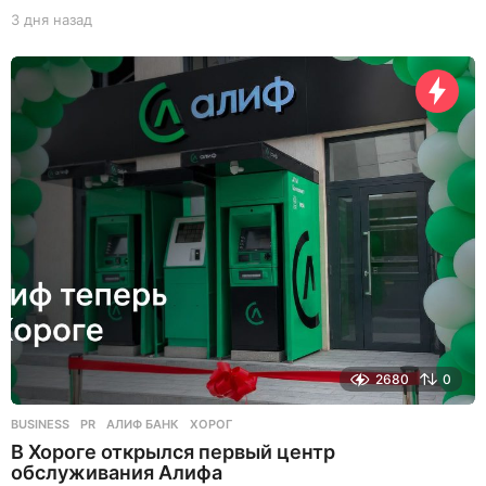
3 дня назад
3
д
н
я
н
а
з
а
д
2680
0
BUSINESS
,
PR
АЛИФ БАНК
,
ХОРОГ
В Хороге открылся первый центр
обслуживания Алифа