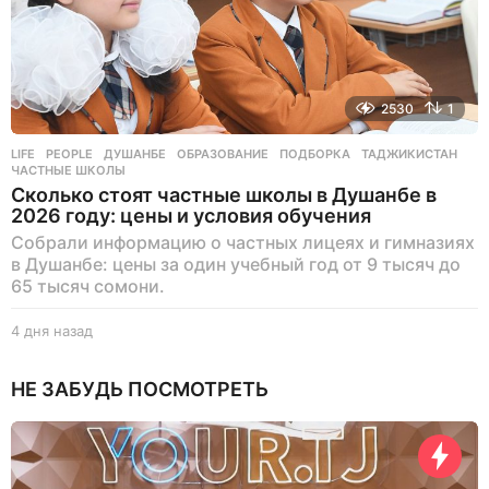
2530
1
LIFE
,
PEOPLE
ДУШАНБЕ
,
ОБРАЗОВАНИЕ
,
ПОДБОРКА
,
ТАДЖИКИСТАН
,
ЧАСТНЫЕ ШКОЛЫ
Сколько стоят частные школы в Душанбе в
2026 году: цены и условия обучения
Собрали информацию о частных лицеях и гимназиях
в Душанбе: цены за один учебный год от 9 тысяч до
65 тысяч сомони.
4 дня назад
4
д
н
НЕ ЗАБУДЬ ПОСМОТРЕТЬ
я
н
а
з
а