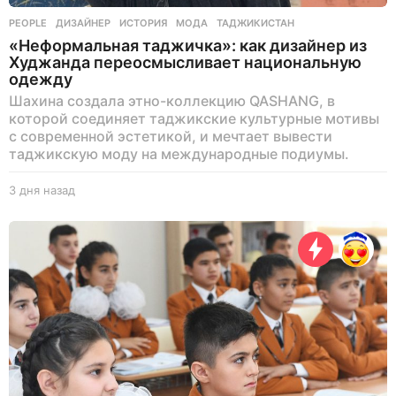
PEOPLE
ДИЗАЙНЕР
,
ИСТОРИЯ
,
МОДА
,
ТАДЖИКИСТАН
«Неформальная таджичка»: как дизайнер из
Худжанда переосмысливает национальную
одежду
Шахина создала этно-коллекцию QASHANG, в
которой соединяет таджикские культурные мотивы
с современной эстетикой, и мечтает вывести
таджикскую моду на международные подиумы.
3 дня назад
3
д
н
я
н
а
з
а
д