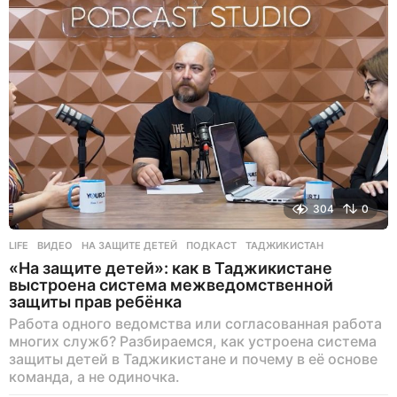
д
304
0
LIFE
ВИДЕО
,
НА ЗАЩИТЕ ДЕТЕЙ
,
ПОДКАСТ
,
ТАДЖИКИСТАН
«На защите детей»: как в Таджикистане
выстроена система межведомственной
защиты прав ребёнка
Работа одного ведомства или согласованная работа
многих служб? Разбираемся, как устроена система
защиты детей в Таджикистане и почему в её основе
команда, а не одиночка.