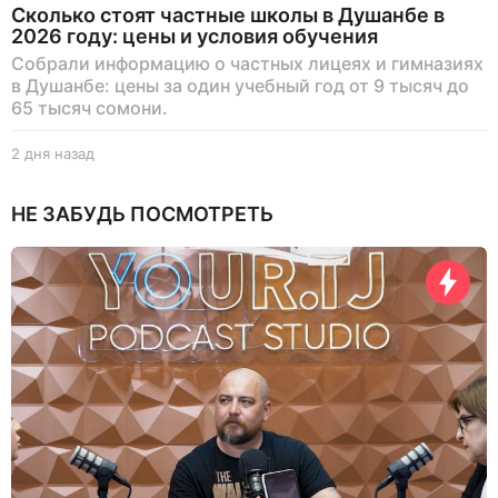
Сколько стоят частные школы в Душанбе в
2026 году: цены и условия обучения
Собрали информацию о частных лицеях и гимназиях
в Душанбе: цены за один учебный год от 9 тысяч до
65 тысяч сомони.
2 дня назад
2
д
н
НЕ ЗАБУДЬ ПОСМОТРЕТЬ
я
н
а
з
а
д