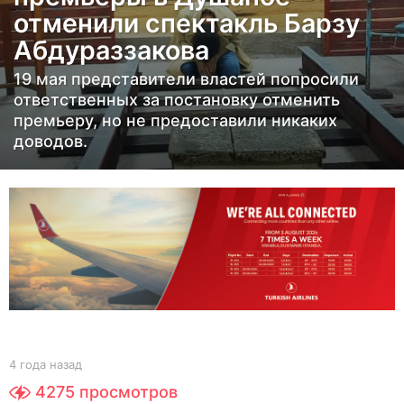
отменили спектакль Барзу
а
з
Абдураззакова
а
19 мая представители властей попросили
д
ответственных за постановку отменить
4
премьеру, но не предоставили никаких
г
доводов.
о
д
а
н
а
з
а
д
b
4 года назад
4
y
г
4275
просмотров
Y
о