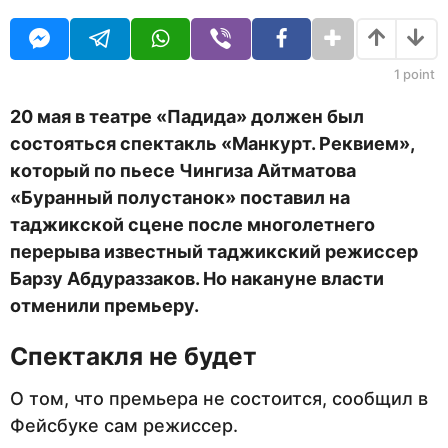
O
д
U
а
R
н
а
1
point
з
а
20 мая в театре «Падида» должен был
д
состояться спектакль «Манкурт. Реквием»,
который по пьесе Чингиза Айтматова
«Буранный полустанок» поставил на
таджикской сцене после многолетнего
перерыва известный таджикский режиссер
Барзу Абдураззаков. Но накануне власти
отменили премьеру.
Спектакля не будет
О том, что премьера не состоится, сообщил в
Фейсбуке сам режиссер.