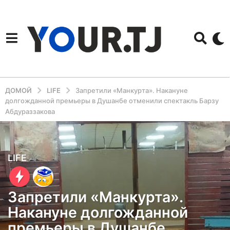
ДОМОЙ
LIFE
Запретили «Манкурта». Накануне
долгожданной премьеры в Душанбе отменили спектакль Барзу
Абдураззакова
4
LIFE
г
о
Запретили «Манкурта».
д
Накануне долгожданной
а
премьеры в Душанбе
н