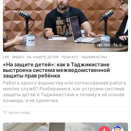
169
0
LIFE
ВИДЕО
,
НА ЗАЩИТЕ ДЕТЕЙ
,
ПОДКАСТ
,
ТАДЖИКИСТАН
«На защите детей»: как в Таджикистане
выстроена система межведомственной
защиты прав ребёнка
Работа одного ведомства или согласованная работа
многих служб? Разбираемся, как устроена система
защиты детей в Таджикистане и почему в её основе
команда, а не одиночка.
17 часов назад
1
7
ч
а