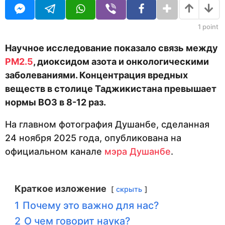
U
з
я
R
ц
а
е
1
point
д
в
н
Научное исследование показало связь между
а
PM2.5
, диоксидом азота и онкологическими
з
а
заболеваниями. Концентрация вредных
д
веществ в столице Таджикистана превышает
нормы ВОЗ в 8-12 раз.
На главном фотография Душанбе, сделанная
24 ноября 2025 года, опубликована на
официальном канале
мэра Душанбе
.
Краткое изложение
скрыть
1
Почему это важно для нас?
2
О чем говорит наука?