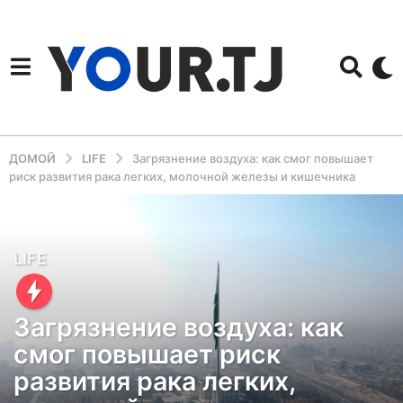
ДОМОЙ
LIFE
Загрязнение воздуха: как смог повышает
риск развития рака легких, молочной железы и кишечника
9
LIFE
м
е
Загрязнение воздуха: как
с
смог повышает риск
я
развития рака легких,
ц