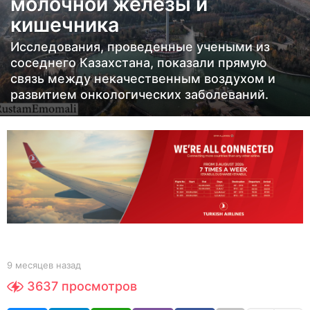
молочной железы и
е
в
кишечника
н
Исследования, проведенные учеными из
а
соседнего Казахстана, показали прямую
з
связь между некачественным воздухом и
а
развитием онкологических заболеваний.
д
9
м
е
с
я
ц
е
в
b
9 месяцев назад
9
y
м
н
3637
просмотров
Y
е
а
O
с