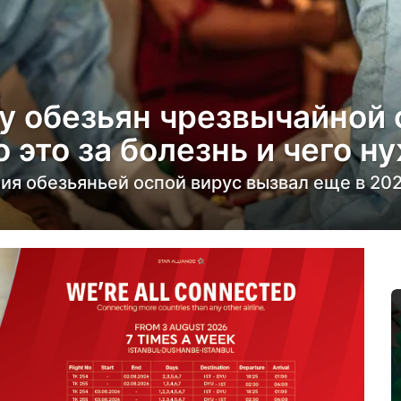
у обезьян чрезвычайной 
 это за болезнь и чего н
я обезьяньей оспой вирус вызвал еще в 202