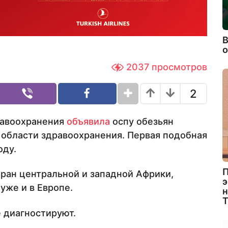
В
2037
просмотров
2
равоохранения
объявила
оспу обезьян
 области здравоохранения. Первая подобная
оду.
П
тран центральной и западной Африки,
э
уже и в Европе.
н
е диагностируют.