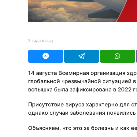
а
н
а
з
а
b
2 года назад
2
д
y
г
Y
о
O
д
U
а
R
н
14 августа Всемирная организация зд
а
глобальной чрезвычайной ситуацией в
з
а
вспышка была зафиксирована в 2022 г
д
Присутствие вируса характерно для с
однако случаи заболевания появились 
Объясняем, что это за болезнь и как е