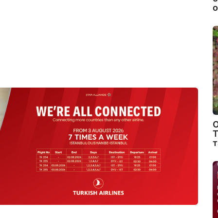
о
О
Т
т