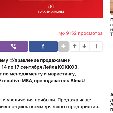
П
э
н
9152
просмотра
1
тему «Управление продажами и
14 по 17 сентября Лейла КӨККӨЗ,
т по менеджменту и маркетингу,
xecutive MBA, преподаватель AlmaU
A
а и увеличения прибыли. Продажа чаще
А
бизнес-цикла коммерческого предприятия.