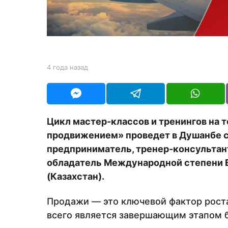
н
а
з
а
д
b
4 года назад
4
y
г
Y
о
O
д
U
а
R
н
Цикл мастер-классов и тренингов на 
а
продвижением» проведет в Душанбе с 
з
а
предприниматель, тренер-консультан
д
обладатель Международной степени E
(Казахстан).
Продажи — это ключевой фактор рост
всего является завершающим этапом 