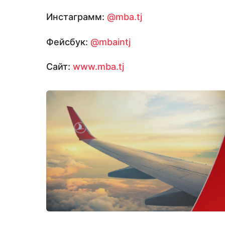
Инстаграмм:
@mba.tj
Фейсбук:
@mbaintj
Сайт:
www.mba.tj