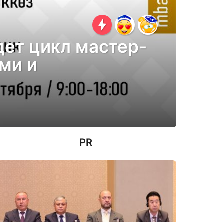
дет цикл мастер-
ми и
PR