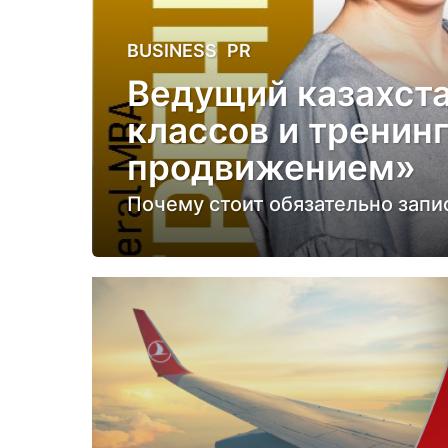
4
BUSINESS
,
PR
г
Ведущий казахста
о
классов и тренин
д
а
продвижением»
н
Почему стоит обязательно запис
а
з
а
д
4
г
о
д
а