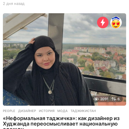
2 дня назад
2
д
н
я
н
а
з
а
д
2091
6
PEOPLE
ДИЗАЙНЕР
,
ИСТОРИЯ
,
МОДА
,
ТАДЖИКИСТАН
«Неформальная таджичка»: как дизайнер из
Худжанда переосмысливает национальную