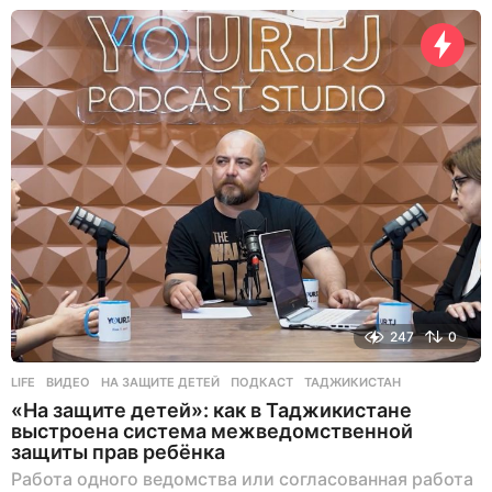
247
0
LIFE
ВИДЕО
,
НА ЗАЩИТЕ ДЕТЕЙ
,
ПОДКАСТ
,
ТАДЖИКИСТАН
«На защите детей»: как в Таджикистане
выстроена система межведомственной
защиты прав ребёнка
Работа одного ведомства или согласованная работа