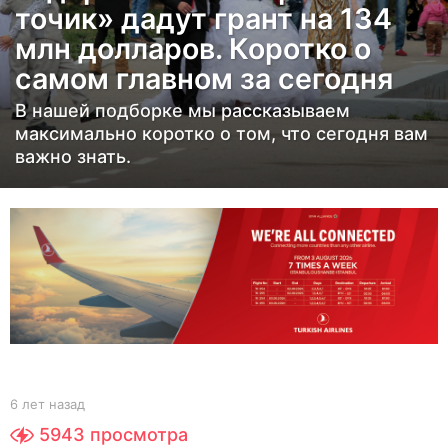
точик» дадут грант на 134
з
а
млн долларов. Коротко о
д
самом главном за сегодня
6
В нашей подборке мы рассказываем
л
максимально коротко о том, что сегодня вам
е
важно знать.
т
н
а
з
а
д
b
6 лет назад
6
y
л
5943
просмотра
Y
е