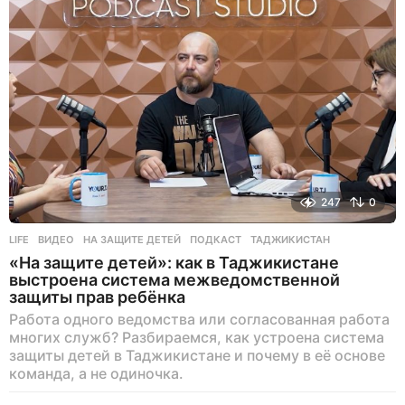
247
0
LIFE
ВИДЕО
,
НА ЗАЩИТЕ ДЕТЕЙ
,
ПОДКАСТ
,
ТАДЖИКИСТАН
«На защите детей»: как в Таджикистане
выстроена система межведомственной
защиты прав ребёнка
Работа одного ведомства или согласованная работа
многих служб? Разбираемся, как устроена система
защиты детей в Таджикистане и почему в её основе
команда, а не одиночка.