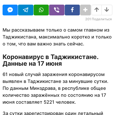
O
т
U
н
R
а
з
201
Поделиться
а
д
Мы рассказываем только о самом главном из
Таджикистана, максимально коротко и только
о том, что вам важно знать сейчас.
Коронавирус в Таджикистане.
Данные на 17 июня
61 новый случай заражения коронавирусом
выявлен в Таджикистане за минувшие сутки.
По данным Минздрава, в республике общее
количество заражённых по состоянию на 17
июня составляет 5221 человек.
За сутки зарегистрирован один летальный