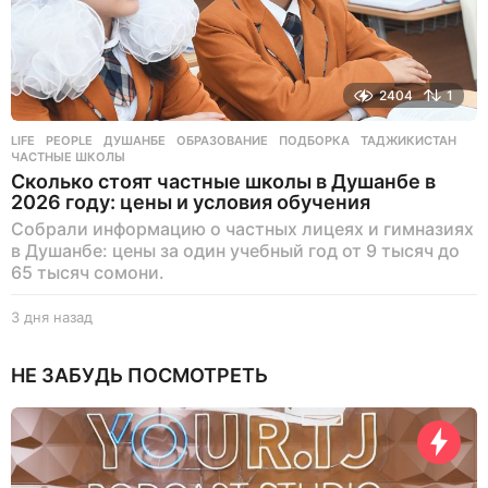
2404
1
LIFE
,
PEOPLE
ДУШАНБЕ
,
ОБРАЗОВАНИЕ
,
ПОДБОРКА
,
ТАДЖИКИСТАН
,
ЧАСТНЫЕ ШКОЛЫ
Сколько стоят частные школы в Душанбе в
2026 году: цены и условия обучения
Собрали информацию о частных лицеях и гимназиях
в Душанбе: цены за один учебный год от 9 тысяч до
65 тысяч сомони.
3 дня назад
3
д
н
НЕ ЗАБУДЬ ПОСМОТРЕТЬ
я
н
а
з
а
д