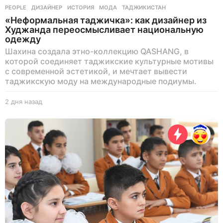
PEOPLE
ДИЗАЙНЕР
,
ИСТОРИЯ
,
МОДА
,
ТАДЖИКИСТАН
«Неформальная таджичка»: как дизайнер из
Худжанда переосмысливает национальную
одежду
Шахина создала этно-коллекцию QASHANG, в
которой соединяет таджикские культурные мотивы
с современной эстетикой, и мечтает вывести
таджикскую моду на международные подиумы.
2 дня назад
2
д
н
я
н
а
з
а
д