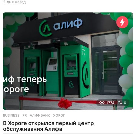
2 дня назад
2
д
н
я
н
а
з
а
д
1774
0
BUSINESS
,
PR
АЛИФ БАНК
,
ХОРОГ
В Хороге открылся первый центр
обслуживания Алифа