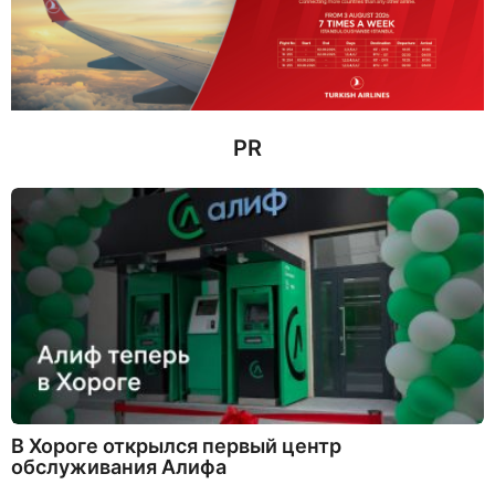
а
з
а
д
PR
В Хороге открылся первый центр
обслуживания Алифа