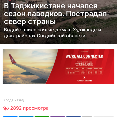
В Таджикистане начался
д
сезон паводков. Пострадал
а
север страны
н
а
Водой залило жилые дома в Худжанде и
з
двух районах Согдийской области.
а
д
3
г
о
д
а
н
а
b
3 года назад
3
y
з
г
2892
просмотра
e
о
а
d
д