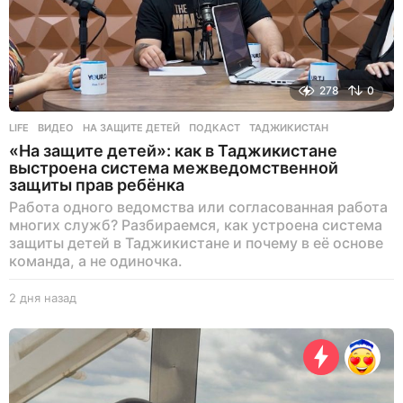
278
0
LIFE
ВИДЕО
,
НА ЗАЩИТЕ ДЕТЕЙ
,
ПОДКАСТ
,
ТАДЖИКИСТАН
«На защите детей»: как в Таджикистане
выстроена система межведомственной
защиты прав ребёнка
Работа одного ведомства или согласованная работа
многих служб? Разбираемся, как устроена система
защиты детей в Таджикистане и почему в её основе
команда, а не одиночка.
2 дня назад
2
д
н
я
н
а
з