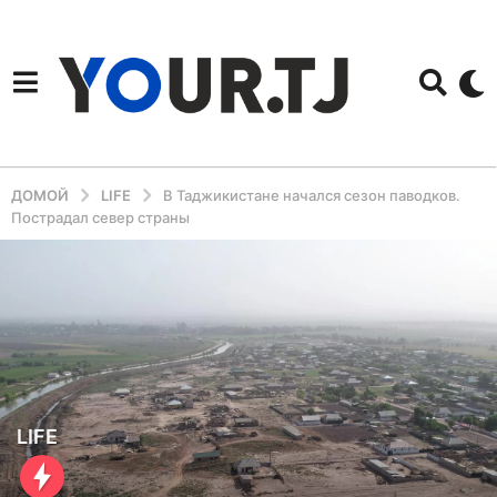
ДОМОЙ
LIFE
В Таджикистане начался сезон паводков.
Пострадал север страны
3
LIFE
г
о