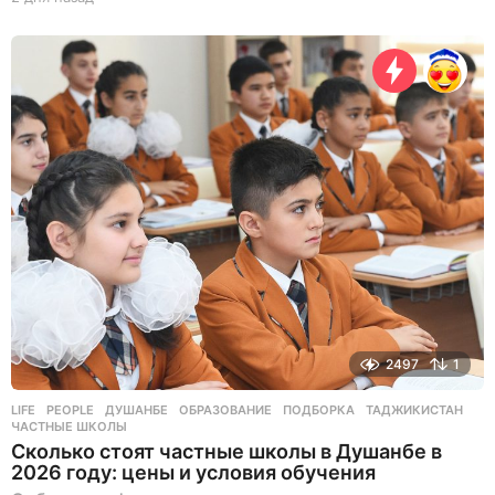
д
н
я
н
а
з
а
д
2497
1
LIFE
,
PEOPLE
ДУШАНБЕ
,
ОБРАЗОВАНИЕ
,
ПОДБОРКА
,
ТАДЖИКИСТАН
,
ЧАСТНЫЕ ШКОЛЫ
Сколько стоят частные школы в Душанбе в
2026 году: цены и условия обучения