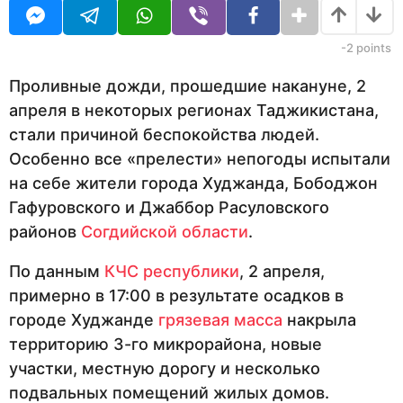
д
i
а
t
н
o
а
-2
points
r
з
а
Проливные дожди, прошедшие накануне, 2
д
апреля в некоторых регионах Таджикистана,
стали причиной беспокойства людей.
Особенно все «прелести» непогоды испытали
на себе жители города Худжанда, Бободжон
Гафуровского и Джаббор Расуловского
районов
Согдийской области
.
По данным
КЧС республики
, 2 апреля,
примерно в 17:00 в результате осадков в
городе Худжанде
грязевая масса
накрыла
территорию 3-го микрорайона, новые
участки, местную дорогу и несколько
подвальных помещений жилых домов.