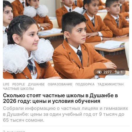
н
а
з
а
д
2277
1
LIFE
,
PEOPLE
ДУШАНБЕ
,
ОБРАЗОВАНИЕ
,
ПОДБОРКА
,
ТАДЖИКИСТАН
,
ЧАСТНЫЕ ШКОЛЫ
Сколько стоят частные школы в Душанбе в
2026 году: цены и условия обучения
Собрали информацию о частных лицеях и гимназиях
в Душанбе: цены за один учебный год от 9 тысяч до
65 тысяч сомони.
2 дня назад
2