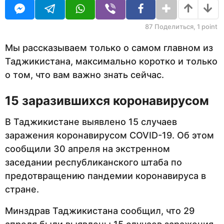
U
н
R
а
з
87
Поделиться,
1
point
а
д
Мы рассказываем только о самом главном из
Таджикистана, максимально коротко и только
о том, что вам важно знать сейчас.
15 заразившихся коронавирусом
В Таджикистане выявлено 15 случаев
заражения коронавирусом COVID-19. Об этом
сообщили 30 апреля на экстренном
заседании республиканского штаба по
предотвращению пандемии коронавируса в
стране.
Минздрав Таджикистана сообщил, что 29