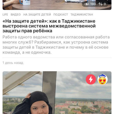
190
0
LIFE
ВИДЕО
,
НА ЗАЩИТЕ ДЕТЕЙ
,
ПОДКАСТ
,
ТАДЖИКИСТАН
«На защите детей»: как в Таджикистане
выстроена система межведомственной
защиты прав ребёнка
Работа одного ведомства или согласованная работа
многих служб? Разбираемся, как устроена система
защиты детей в Таджикистане и почему в её основе
команда, а не одиночка.
1 день назад
1
д
е
н
ь
н
а
з
а
д