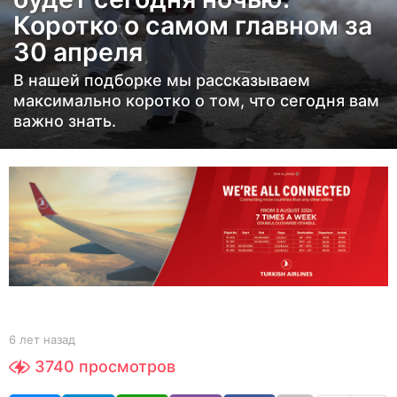
Коротко о самом главном за
з
а
30 апреля
д
В нашей подборке мы рассказываем
6
максимально коротко о том, что сегодня вам
л
важно знать.
е
т
н
а
з
а
д
b
6 лет назад
6
y
л
3740
просмотров
Y
е
O
т