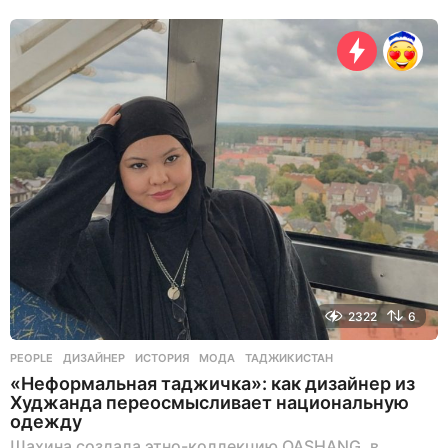
д
н
я
н
а
з
а
д
2322
6
PEOPLE
ДИЗАЙНЕР
,
ИСТОРИЯ
,
МОДА
,
ТАДЖИКИСТАН
«Неформальная таджичка»: как дизайнер из
Худжанда переосмысливает национальную
одежду
Шахина создала этно-коллекцию QASHANG, в