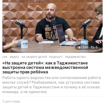
а
д
330
0
LIFE
ВИДЕО
,
НА ЗАЩИТЕ ДЕТЕЙ
,
ПОДКАСТ
,
ТАДЖИКИСТАН
«На защите детей»: как в Таджикистане
выстроена система межведомственной
защиты прав ребёнка
Работа одного ведомства или согласованная работа
многих служб? Разбираемся, как устроена система
защиты детей в Таджикистане и почему в её основе
команда, а не одиночка.
3 дня назад
3