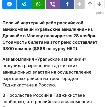
U
н
R
а
з
1
point
а
д
Первый чартерный рейс российской
авиакомпании «Уральские авиалинии» из
Душанбе в Москву планируется 28 ноября.
Стоимость билета на этот рейс составляет
9800 сомони ($868 по курсу НБТ
).
Авиакомпания «Уральские авиалинии»
получила разрешение таджикских
авиационных властей на осуществление
чартерных рейсов из трех городов
Таджикистана в Россию.
В Посольстве России в Таджикистане
сообщают, что российская авиакомпания