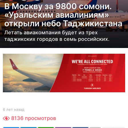
В Москву за 9800 сомони.
т
«Уральским авиалиниям»
н
открыли небо Таджикистана
а
з
Летать авиакомпания будет из трех
а
таджикских городов в семь российских.
д
6
л
е
т
н
а
з
а
b
6 лет назад
6
y
д
л
8136
просмотров
Y
е
O
т