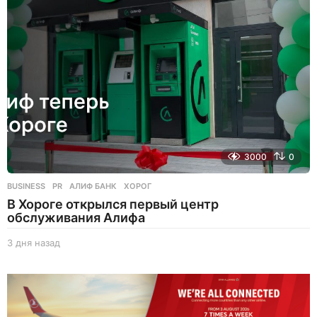
з
а
д
3000
0
BUSINESS
,
PR
АЛИФ БАНК
,
ХОРОГ
В Хороге открылся первый центр
обслуживания Алифа
3 дня назад
3
д
н
я
н
а