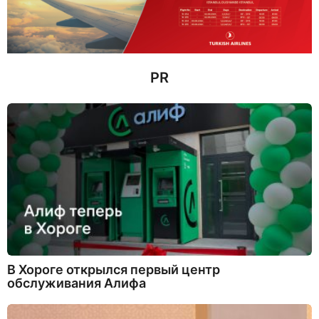
з
а
д
PR
В Хороге открылся первый центр
обслуживания Алифа