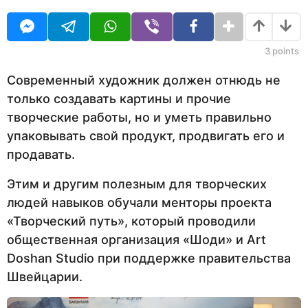
н
O
с
а
U
я
R
ц
з
е
3
points
а
в
д
н
Современный художник должен отнюдь не
а
только создавать картины и прочие
з
а
творческие работы, но и уметь правильно
д
упаковывать свой продукт, продвигать его и
продавать.
Этим и другим полезным для творческих
людей навыков обучали менторы проекта
«Творческий путь», который проводили
общественная организация «Шоди» и Art
Doshan Studio при поддержке правительства
Швейцарии.