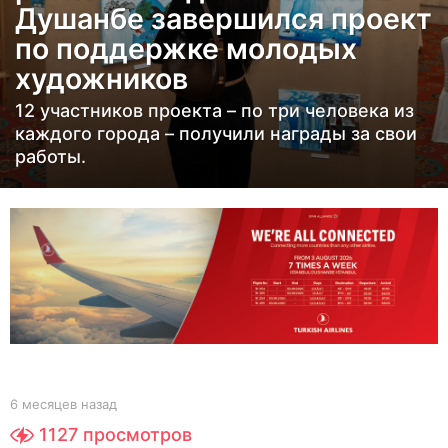
Душанбе завершился проект
ц
по поддержке молодых
е
в
художников
н
12 участников проекта – по три человека из
а
каждого города – получили награды за свои
з
работы.
а
д
6
м
е
с
я
ц
е
b
6 месяцев назад
6
в
y
м
1127
просмотров
Y
е