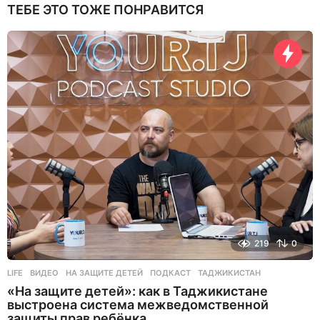
ТЕБЕ ЭТО ТОЖЕ ПОНРАВИТСЯ
219
0
LIFE
ВИДЕО
,
НА ЗАЩИТЕ ДЕТЕЙ
,
ПОДКАСТ
,
ТАДЖИКИСТАН
«На защите детей»: как в Таджикистане
выстроена система межведомственной
защиты прав ребёнка