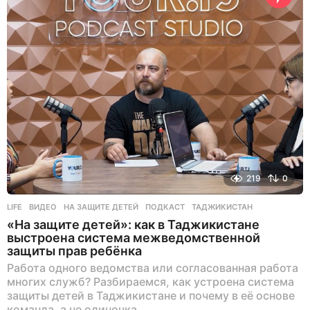
а
д
219
0
LIFE
ВИДЕО
,
НА ЗАЩИТЕ ДЕТЕЙ
,
ПОДКАСТ
,
ТАДЖИКИСТАН
«На защите детей»: как в Таджикистане
выстроена система межведомственной
защиты прав ребёнка
Работа одного ведомства или согласованная работа
многих служб? Разбираемся, как устроена система
защиты детей в Таджикистане и почему в её основе
команда, а не одиночка.