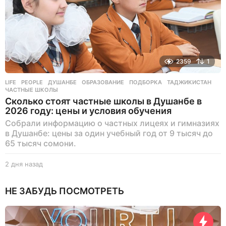
2359
1
LIFE
,
PEOPLE
ДУШАНБЕ
,
ОБРАЗОВАНИЕ
,
ПОДБОРКА
,
ТАДЖИКИСТАН
,
ЧАСТНЫЕ ШКОЛЫ
Сколько стоят частные школы в Душанбе в
2026 году: цены и условия обучения
Собрали информацию о частных лицеях и гимназиях
в Душанбе: цены за один учебный год от 9 тысяч до
65 тысяч сомони.
2 дня назад
2
д
н
НЕ ЗАБУДЬ ПОСМОТРЕТЬ
я
н
а
з