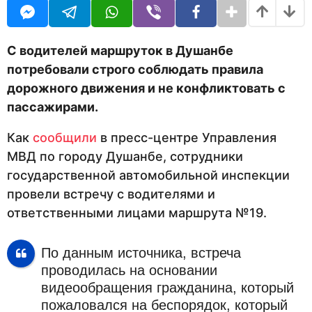
i
а
t
н
o
а
r
з
С водителей маршруток в Душанбе
а
потребовали строго соблюдать правила
д
дорожного движения и не конфликтовать с
пассажирами.
Как
сообщили
в пресс-центре Управления
МВД по городу Душанбе, сотрудники
государственной автомобильной инспекции
провели встречу с водителями и
ответственными лицами маршрута №19.
По данным источника, встреча
проводилась на основании
видеообращения гражданина, который
пожаловался на беспорядок, который