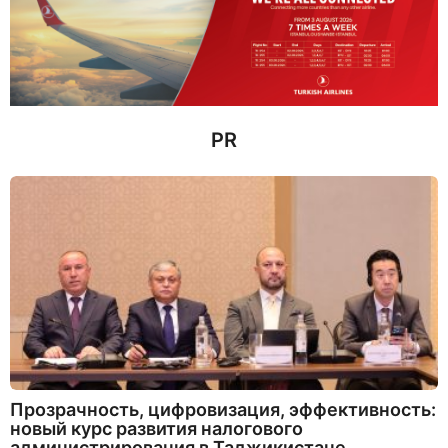
н
а
з
а
д
PR
Прозрачность, цифровизация, эффективность:
новый курс развития налогового
администрирования в Таджикистане