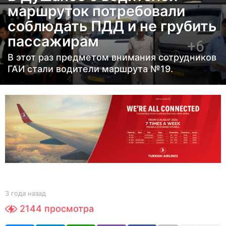
маршруток потребовали
а
соблюдать ПДД и не грубить
н
пассажирам
а
з
В этот раз предметом внимания сотрудников
а
ГАИ стали водители маршрута №19.
д
3
г
о
д
а
н
а
з
b
3 года назад
3
а
y
г
2144
просмотра
e
о
д
d
д