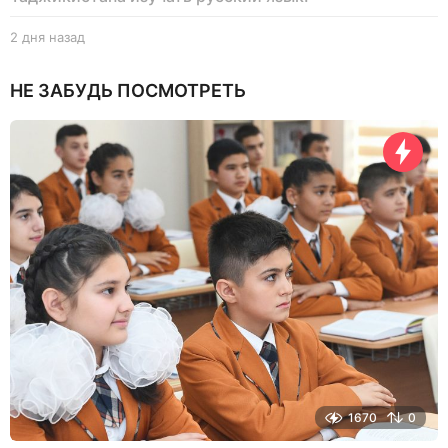
2 дня назад
2
д
н
НЕ ЗАБУДЬ ПОСМОТРЕТЬ
я
н
а
з
а
д
1670
0