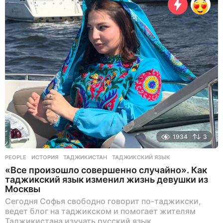
с
н
а
з
а
д
1934
3
PEOPLE
ИСТОРИЯ
,
ТАДЖИКИСТАН
,
ТАДЖИКСКИЙ ЯЗЫК
«Все произошло совершенно случайно». Как
таджикский язык изменил жизнь девушки из
Москвы
Сегодня Софья свободно говорит по-таджикски,
ведет блог на таджикском и помогает жителям
Таджикистана изучать русский язык.