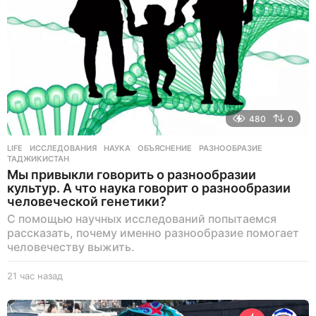
з
а
д
480
0
LIFE
ИССЛЕДОВАНИЯ
,
НАУКА
,
ОБЪЯСНЕНИЕ
,
РАЗНООБРАЗИЕ
,
ТАДЖИКИСТАН
Мы привыкли говорить о разнообразии
культур. А что наука говорит о разнообразии
человеческой генетики?
С помощью научных исследований попытаемся
рассказать, почему именно разнообразие помогает
человечеству выжить.
21 час назад
2
1
ч
а