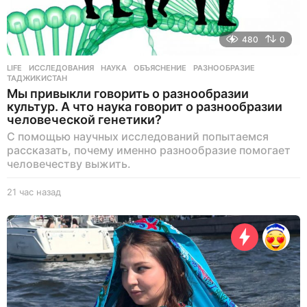
480
0
LIFE
ИССЛЕДОВАНИЯ
,
НАУКА
,
ОБЪЯСНЕНИЕ
,
РАЗНООБРАЗИЕ
,
ТАДЖИКИСТАН
Мы привыкли говорить о разнообразии
культур. А что наука говорит о разнообразии
человеческой генетики?
С помощью научных исследований попытаемся
рассказать, почему именно разнообразие помогает
человечеству выжить.
21 час назад
2
1
ч
а
с
н
а
з
а