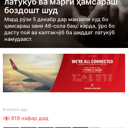
латукӯб ва марги ҳамсараш
h
боздошт шуд
s
a
Мард рӯзи 5 декабр дар манзили худ бо
g
ҳамсараш зани 46-сола баҳс карда, ӯро бо
o
дасту пой ва калтакчӯб ба шиддат латукӯб
намудааст.
8
m
o
n
t
h
s
a
g
o
b
8 months ago
8
y
m
818
нафар дид
S
o
h
n