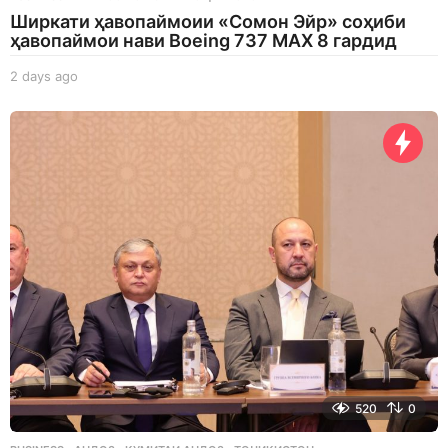
Ширкати ҳавопаймоии «Сомон Эйр» соҳиби
ҳавопаймои нави Boeing 737 MAX 8 гардид
2 days ago
2
d
a
y
s
a
g
o
520
0