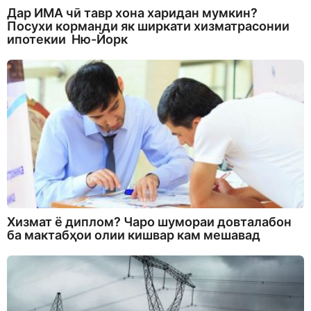
Дар ИМА чӣ тавр хона харидан мумкин?
Посухи корманди як ширкати хизматрасонии
ипотекии Ню-Йорк
Хизмат ё диплом? Чаро шумораи довталабон
ба мактабҳои олии кишвар кам мешавад