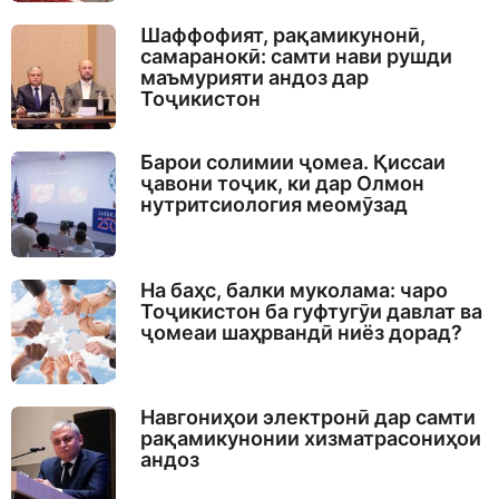
Шаффофият, рақамикунонӣ,
самаранокӣ: самти нави рушди
маъмурияти андоз дар
Тоҷикистон
Барои солимии ҷомеа. Қиссаи
ҷавони тоҷик, ки дар Олмон
нутритсиология меомӯзад
На баҳс, балки муколама: чаро
Тоҷикистон ба гуфтугӯи давлат ва
ҷомеаи шаҳрвандӣ ниёз дорад?
Навгониҳои электронӣ дар самти
рақамикунонии хизматрасониҳои
андоз