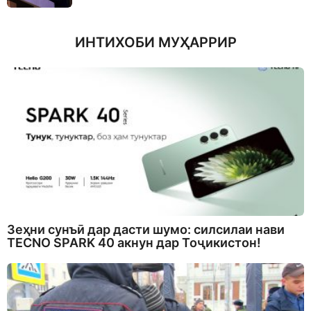
ИНТИХОБИ МУҲАРРИР
Зеҳни сунъӣ дар дасти шумо: силсилаи нави
TECNO SPARK 40 акнун дар Тоҷикистон!