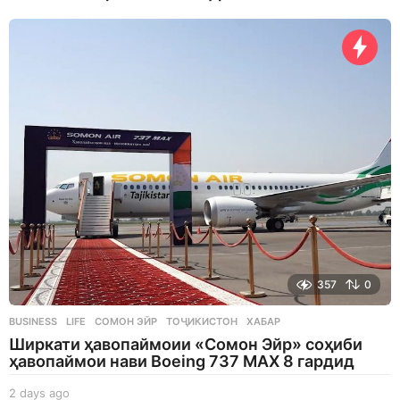
357
0
BUSINESS
,
LIFE
СОМОН ЭЙР
,
ТОҶИКИСТОН
,
ХАБАР
Ширкати ҳавопаймоии «Сомон Эйр» соҳиби
ҳавопаймои нави Boeing 737 MAX 8 гардид
2 days ago
2