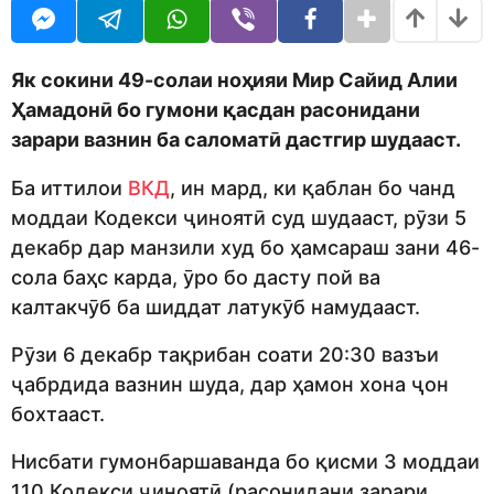
o
t
d
h
m
s
o
a
Як сокини 49-солаи ноҳияи Мир Сайид Алии
n
g
Ҳамадонӣ бо гумони қасдан расонидани
o
зарари вазнин ба саломатӣ дастгир шудааст.
Ба иттилои
ВКД
, ин мард, ки қаблан бо чанд
моддаи Кодекси ҷиноятӣ суд шудааст, рӯзи 5
декабр дар манзили худ бо ҳамсараш зани 46-
сола баҳс карда, ӯро бо дасту пой ва
калтакчӯб ба шиддат латукӯб намудааст.
Рӯзи 6 декабр тақрибан соати 20:30 вазъи
ҷабрдида вазнин шуда, дар ҳамон хона ҷон
бохтааст.
Нисбати гумонбаршаванда бо қисми 3 моддаи
110 Кодекси ҷиноятӣ (расонидани зарари