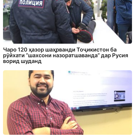
Чаро 120 ҳазор шаҳрванди Тоҷикистон ба
рӯйхати “шахсони назоратшаванда” дар Русия
ворид шуданд