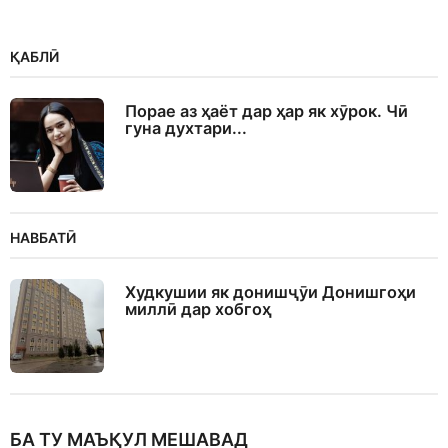
ҚАБЛӢ
Порае аз ҳаёт дар ҳар як хӯрок. Чӣ
гуна духтари...
НАВБАТӢ
Худкушии як донишҷӯи Донишгоҳи
миллӣ дар хобгоҳ
БА ТУ МАЪҚУЛ МЕШАВАД