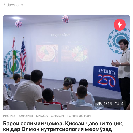
2 days ago
2
d
a
y
s
a
g
o
1316
4
PEOPLE
ВАРЗИШ
,
ҚИССА
,
ОЛМОН
,
ТОҶИКИСТОН
Барои солимии ҷомеа. Қиссаи ҷавони тоҷик,
ки дар Олмон нутритсиология меомӯзад