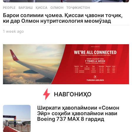
PEOPLE
ВАРЗИШ
,
ҚИССА
,
ОЛМОН
,
ТОҶИКИСТОН
Барои солимии ҷомеа. Қиссаи ҷавони тоҷик,
ки дар Олмон нутритсиология меомӯзад
1 week ago
1
w
e
e
k
a
g
o
НАВГОНИҲО
Ширкати ҳавопаймоии «Сомон
Эйр» соҳиби ҳавопаймои нави
Boeing 737 MAX 8 гардид