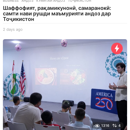
BUSINESS
АНДОЗ
,
КУМИТАИ АНДОЗ
,
ТОҶИКИСТОН
Шаффофият, рақамикунонӣ, самаранокӣ:
самти нави рушди маъмурияти андоз дар
Тоҷикистон
2 days ago
2
d
a
y
s
a
g
o
1316
4