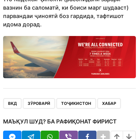
вазнин ба саломатӣ, ки боиси марг шудааст)
парвандаи ҷиноятӣ боз гардида, тафтишот
идома дорад.
,
,
,
ВКД
ЗӮРОВАРӢ
ТОҶИКИСТОН
ХАБАР
МАЪҚУЛ ШУД? БА РАФИҚОНАТ ФИРИСТ