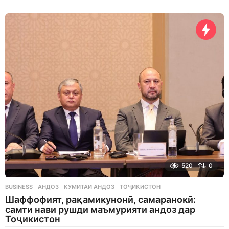
d
a
y
s
a
g
o
520
0
BUSINESS
АНДОЗ
,
КУМИТАИ АНДОЗ
,
ТОҶИКИСТОН
Шаффофият, рақамикунонӣ, самаранокӣ:
самти нави рушди маъмурияти андоз дар
Тоҷикистон