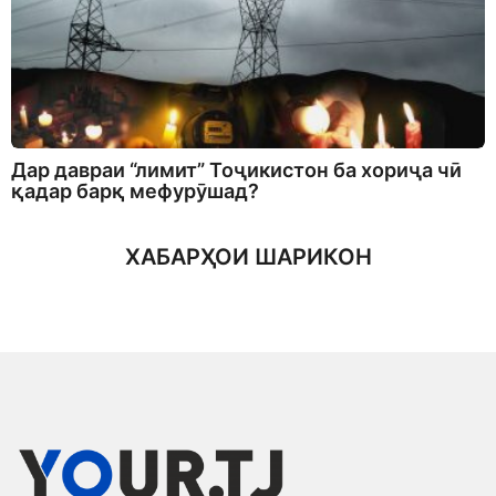
Дар давраи “лимит” Тоҷикистон ба хориҷа чӣ
қадар барқ мефурӯшад?
ХАБАРҲОИ ШАРИКОН