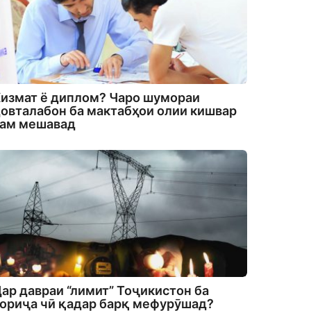
измат ё диплом? Чаро шумораи
овталабон ба мактабҳои олии кишвар
кам мешавад
ар давраи “лимит” Тоҷикистон ба
ориҷа чӣ қадар барқ мефурӯшад?