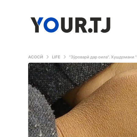
АСОСӢ
LIFE
"Зӯроварӣ дар оила". Хушдомани 