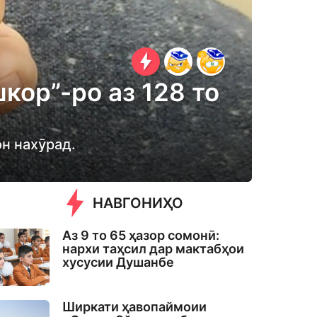
кор”-ро аз 128 то
он нахӯрад.
НАВГОНИҲО
Аз 9 то 65 ҳазор сомонӣ:
нархи таҳсил дар мактабҳои
хусусии Душанбе
Ширкати ҳавопаймоии