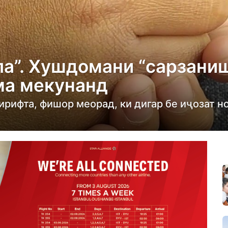
ла”. Хушдомани “сарзаниш
ма мекунанд
ирифта, фишор меорад, ки дигар бе иҷозат н