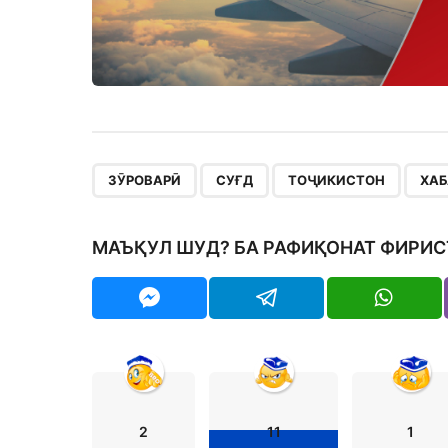
,
,
,
ЗӮРОВАРӢ
СУҒД
ТОҶИКИСТОН
ХАБ
МАЪҚУЛ ШУД? БА РАФИҚОНАТ ФИРИС
2
11
1