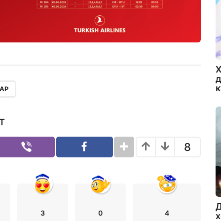
Х
д
АР
Т
8
Д
3
0
4
х