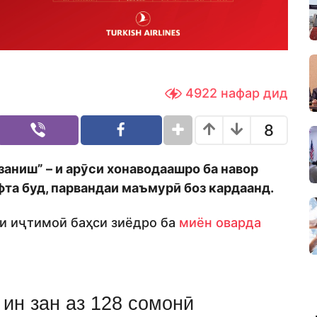
4922
нафар дид
8
заниш” – и арӯси хонаводаашро ба навор
фта буд, парвандаи маъмурӣ боз кардаанд.
ои иҷтимоӣ баҳси зиёдро ба
миён оварда
ин зан аз 128 сомонӣ