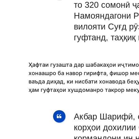
то 320 сомонӣ ҷ
Намояндагони Р
вилояти Суғд рӯ
гуфтанд, таҳқиқ
Ҳафтаи гузашта дар шабакаҳои иҷтимоӣ
хонаашро ба навор гирифта, фишор мео
ваъда диҳад, ки нисбати хонавода беҳ
ҳам гуфтаҳои хушдоманро такрор мек
Акбар Шарифӣ, 
корҳои дохилии 
кормандони ин 