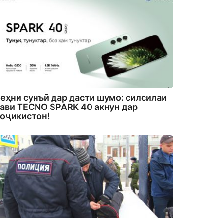
еҳни сунъӣ дар дасти шумо: силсилаи
ави TECNO SPARK 40 акнун дар
оҷикистон!