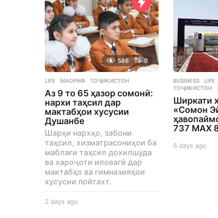
586
0
LIFE
МАОРИФ
,
ТОҶИКИСТОН
BUSINESS
,
LIFE
ТОҶИКИСТОН
Аз 9 то 65 ҳазор сомонӣ:
Ширкати 
нархи таҳсил дар
«Сомон Э
мактабҳои хусусии
ҳавопаймо
Душанбе
737 MAX 
Шарҳи нархҳо, забони
таҳсил, хизматрасониҳои ба
5 days ago
5
маблағи таҳсил дохилшуда
d
ва хароҷоти иловагӣ дар
a
мактабҳо ва гимназияҳои
y
хусусии пойтахт.
s
a
g
2 days ago
2
o
d