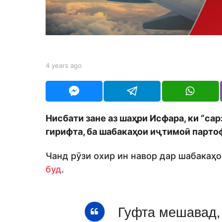
s
a
g
o
b
4 years ago
4
y
y
S
e
h
a
o
r
d
s
Нисбати зане аз шаҳри Исфара, ки “сар
m
a
o
гирифта, ба шабакаҳои иҷтимоӣ парто
g
n
o
Чанд рӯзи охир ин навор дар шабакаҳ
буд
.
Гуфта мешавад, 