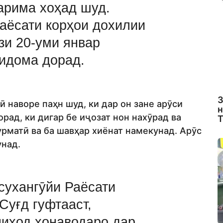
арима хоҳад шуд.
аёсати корҳои дохилии
зи 20-уми январ
 идома дорад.
З
 наворе паҳн шуд, ки дар он зане арӯси
н
рад, ки дигар бе иҷозат нон нахӯрад ва
Т
урматӣ ва ба шавҳар хиёнат намекунад. Арӯс
унад.
сухангӯйи Раёсати
Суғд гуфтааст,
ниҳод хонаводаро дар