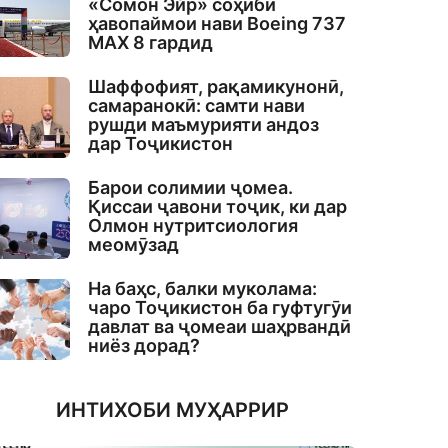
«Сомон Эйр» соҳиби
ҳавопаймои нави Boeing 737
MAX 8 гардид
Шаффофият, рақамикунонӣ,
самаранокӣ: самти нави
рушди маъмурияти андоз
дар Тоҷикистон
Барои солимии ҷомеа.
Қиссаи ҷавони тоҷик, ки дар
Олмон нутритсиология
меомӯзад
На баҳс, балки муколама:
чаро Тоҷикистон ба гуфтугӯи
давлат ва ҷомеаи шаҳрвандӣ
ниёз дорад?
ИНТИХОБИ МУҲАРРИР