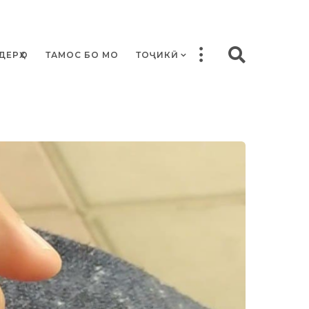
ДЕРҲО
ТАМОС БО МО
ТОҶИКӢ