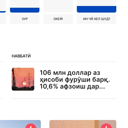
ЗУР
ОКЕЙ!
ИН ЧӢ ХЕЛ ШУД?
НАВБАТӢ
106 млн доллар аз
ҳисоби фурӯши барқ.
10,6% афзоиш дар...