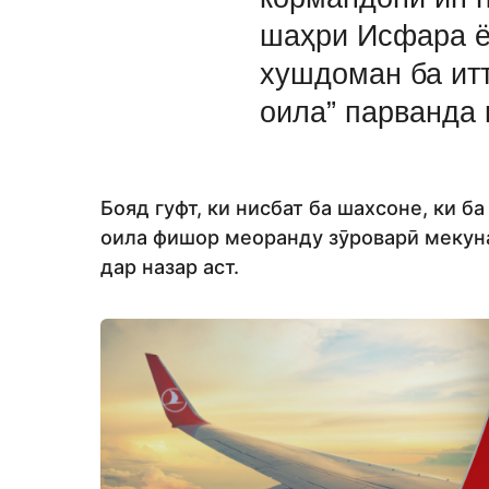
шаҳри Исфара ё
хушдоман ба ит
оила” парванда
Бояд гуфт, ки нисбат ба шахсоне, ки б
оила фишор меоранду зӯроварӣ мекуна
дар назар аст.