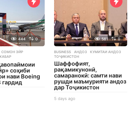
444
0
581
0
СОМОН ЭЙР
,
BUSINESS
АНДОЗ
,
КУМИТАИ АНДОЗ
,
,
ХАБАР
ТОҶИКИСТОН
Шаффофият,
ҳавопаймоии
рақамикунонӣ,
йр» соҳиби
самаранокӣ: самти нави
и нави Boeing
рушди маъмурияти андоз
8 гардид
дар Тоҷикистон
5 days ago
5
d
a
y
s
a
g
o