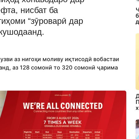
фта, нисбат ба
Ч
б
тиҳоми “зӯроварӣ дар
д
 кушодаанд.
а узви аз нигоҳи моливу иқтисодӣ вобастаи
нд, аз 128 сомонӣ то 320 сомонӣ ҷарима
Д
П
х