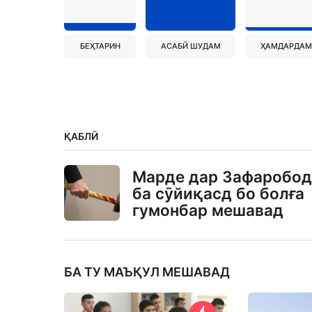
БЕҲТАРИН
АСАБӢ ШУДАМ
ҲАМДАРДАМ
ҚАБЛӢ
Марде дар Зафаробод
ба сӯйиқасд бо болға
гумонбар мешавад
БА ТУ МАЪҚУЛ МЕШАВАД