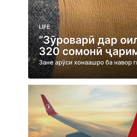
4
LIFE
y
“Зӯроварӣ дар ои
e
320 сомонӣ ҷари
a
r
Зане арӯси хонаашро ба навор г
s
a
g
o
4
y
e
a
r