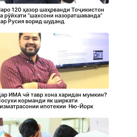
аро 120 ҳазор шаҳрванди Тоҷикистон
а рӯйхати “шахсони назоратшаванда”
ар Русия ворид шуданд
ар ИМА чӣ тавр хона харидан мумкин?
осухи корманди як ширкати
изматрасонии ипотекии Ню-Йорк