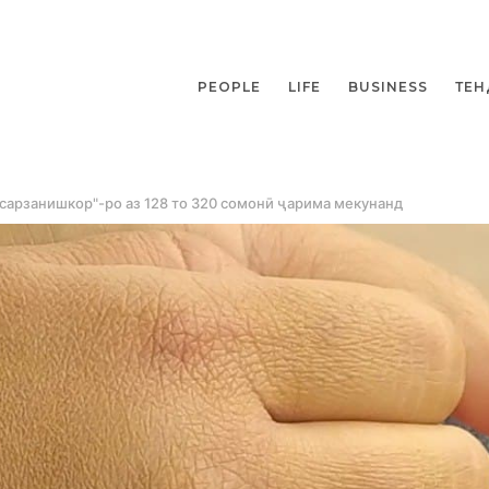
PEOPLE
LIFE
BUSINESS
ТЕН
"сарзанишкор"-ро аз 128 то 320 сомонӣ ҷарима мекунанд