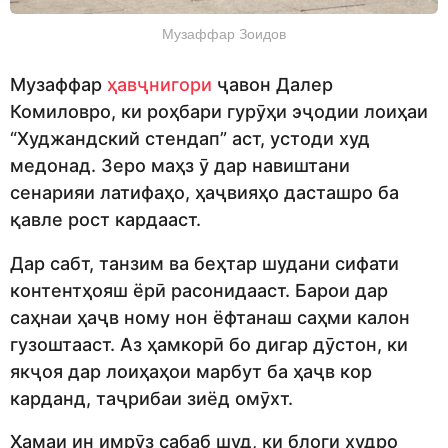
Музаффар Зоидов
Музаффар
ҳавҷнигори
ҷавон Далер
Комиловро, ки роҳбари гурӯҳи эҷодии лоиҳаи
“Худжандский стендап” аст, устоди худ
медонад. Зеро маҳз ӯ дар навиштани
сенарияи латифаҳо, ҳаҷвияҳо дасташро ба
қавле рост кардааст.
Дар сабт, танзим ва беҳтар шудани сифати
контентҳояш ёрӣ расонидааст. Барои дар
саҳнаи ҳаҷв ному нон ёфтанаш саҳми калон
гузоштааст. Аз ҳамкорӣ бо дигар дӯстон, ки
якҷоя дар лоиҳаҳои марбут ба ҳаҷв кор
карданд, таҷрибаи зиёд омӯхт.
Ҳамаи ин имрӯз сабаб шуд, ки блоги худро