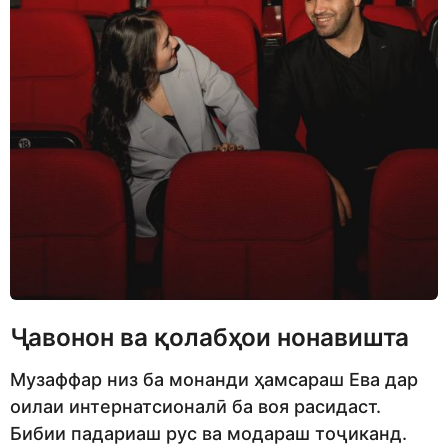
Ҷавонон ва қолабҳои нонавишта
Музаффар низ ба монанди ҳамсараш Ева дар
оилаи интернатсионалӣ ба воя расидаст.
Бибии падариаш рус ва модараш тоҷиканд.