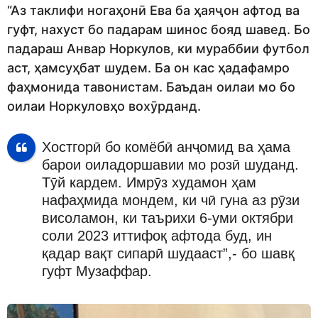
“Аз таклифи ногаҳонӣ Ева ба ҳаяҷон афтод ва
гуфт, нахуст бо падарам шинос бояд шавед. Бо
падараш Анвар Норкулов, ки мураббии футбол
аст, ҳамсуҳбат шудем. Ба он кас ҳадафамро
фаҳмонида тавонистам. Баъдан оилаи мо бо
оилаи Норкуловҳо вохӯрданд.
Хостгорӣ бо комёбӣ анҷомид ва ҳама
барои оиладоршавии мо розӣ шуданд.
Тӯй кардем. Имрӯз худамон ҳам
нафаҳмида мондем, ки чӣ гуна аз рӯзи
висоламон, ки таърихи 6-уми октябри
соли 2023 иттифоқ афтода буд, ин
қадар вақт сипарӣ шудааст”,- бо шавқ
гуфт Музаффар.