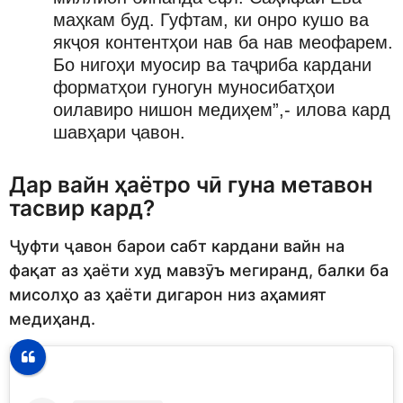
маҳкам буд. Гуфтам, ки онро кушо ва
якҷоя контентҳои нав ба нав меофарем.
Бо нигоҳи муосир ва таҷриба кардани
форматҳои гуногун муносибатҳои
оилавиро нишон медиҳем”,- илова кард
шавҳари ҷавон.
Дар вайн ҳаётро чӣ гуна метавон
тасвир кард?
Ҷуфти ҷавон барои сабт кардани вайн на
фақат аз ҳаёти худ мавзӯъ мегиранд, балки ба
мисолҳо аз ҳаёти дигарон низ аҳамият
медиҳанд.