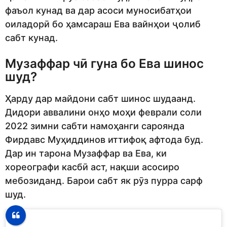
фаъол кунад ва дар асоси муносибатҳои
оиладорӣ бо ҳамсараш Ева вайнҳои ҷолиб
сабт кунад.
Музаффар чӣ гуна бо Ева шинос
шуд?
Ҳарду дар майдони сабт шинос шудаанд.
Дидори аввалини онҳо моҳи феврали соли
2022 зимни сабти намоҳанги сароянда
Фирдавс Муҳиддинов иттифоқ афтода буд.
Дар ин тарона Музаффар ва Ева, ки
хореографи касбӣ аст, нақши асосиро
мебозиданд. Барои сабт як рӯз пурра сарф
шуд.