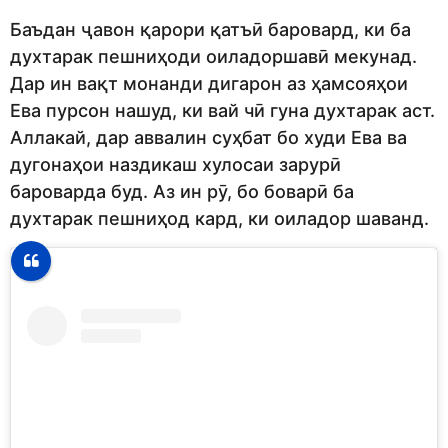
Баъдан ҷавон қарори қатъӣ баровард, ки ба
духтарак пешниҳоди оиладоршавӣ мекунад.
Дар ин вақт монанди дигарон аз ҳамсояҳои
Ева пурсон нашуд, ки вай чӣ гуна духтарак аст.
Аллакай, дар аввалин суҳбат бо худи Ева ва
дугонаҳои наздикаш хулосаи зарурӣ
бароварда буд. Аз ин рӯ, бо боварӣ ба
духтарак пешниҳод кард, ки оиладор шаванд.