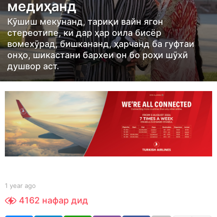
медиҳанд
g
o
Кӯшиш мекунанд, тариқи вайн ягон
1
стереотипе, ки дар ҳар оила бисёр
y
вомехӯрад, бишкананд, ҳарчанд ба гуфтаи
онҳо, шикастани бархеи он бо роҳи шӯхӣ
e
душвор аст.
a
r
a
g
o
b
1 year ago
1
y
y
4162
нафар дид
S
e
h
a