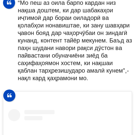
“Мо пеш аз оила барпо кардан низ
нақша доштем, ки дар шабакаҳои
иҷтимоӣ дар бораи оиладорӣ ва
қолабҳои нонавиштае, ки зану шавҳари
ҷавон бояд дар чаҳорчӯбаи он зиндагӣ
кунанд, контент тайёр мекунем. Баъд аз
паҳн шудани навори рақси дӯстон ва
пайвастани обуначиёни зиёд ба
саҳифаҳоямон хостем, ки нақшаи
қаблан тарҳрезишударо амалӣ кунем”,-
нақл кард қаҳрамони мо.