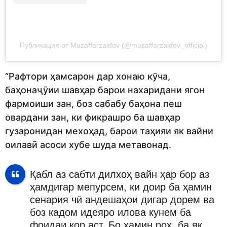
Публикация от Muzaffarzaidov (@muzaffarzaidov_official)
“Рафтори ҳамсарон дар хонаю кӯча,
баҳонаҷӯии шавҳар барои нахаридани ягон
фармоиши зан, боз сабабу баҳона пеш
овардани зан, ки фикрашро ба шавҳар
гузаронидан мехоҳад, барои таҳияи як вайни
оилавӣ асоси хубе шуда метавонад.
Қабл аз сабти дилхоҳ вайн ҳар бор аз
ҳамдигар мепурсем, ки доир ба ҳамин
сенария чӣ андешаҳои дигар дорем ва
боз кадом идеяро илова кунем ба
фоидаи кор аст. Бо ҳамин роҳ, ба як