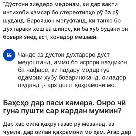
“Дӯстони зиёдеро медонам, ки дар вақти
интихоби ҳамсар бо стереотипҳо рӯ ба рӯ
шуданд. Барояшон мегуфтанд, ки танҳо бо
духтараки хеш ва шинос, ки ба хуб будани он
боварӣ зиёд аст, хонадор мешавӣ.
Чанде аз дӯстон духтареро дӯст
медоштанд, аммо бо исрори наздикон
ба нафаре, ки падару модар гӯё
одамони хубу бовариноканд, оиладор
шуданд”,- арз дошт қаҳрамони мо.
Баҳсҳо дар паси камера. Онро чӣ
гуна пушти сар кардан мумкин?
Дар ҳар оила қаҳру ғазаб рӯ мезанад, аз
ҷумла, дар оилаи қаҳрамони мо ҳам. Агар дар