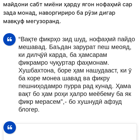
майдони сабт миёни ҳарду ягон нофаҳмӣ сар
зада монад, наворгириро ба рӯзи дигар
мавқуф мегузоранд.
“Вақте фикрҳо зид шуд, нофаҳмӣ пайдо
мешавад. Баъдан зарурат пеш меояд,
ки дилҷӯӣ карда, ба ҳамсарам
фикрамро чуқуртар фаҳмонам.
Хушбахтона, боре ҳам нашудааст, ки ӯ
ба коре монеа шавад ва фикру
пешниҳодамро пурра рад кунад. Ҳама
вақт бо ҳам роҳи ҳалро меёбему ба як
фикр мерасем”,- бо хушнудӣ афзуд
блогер.