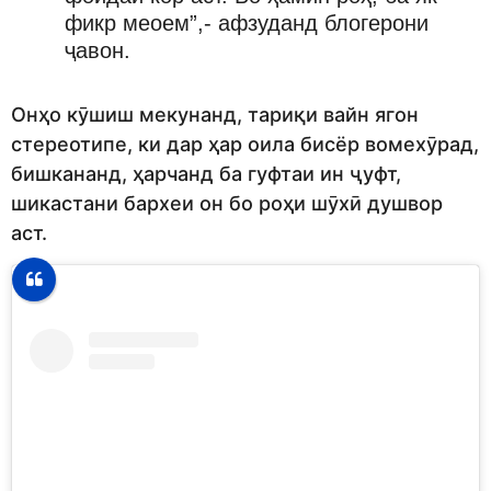
фикр меоем”,- афзуданд блогерони
ҷавон.
Онҳо кӯшиш мекунанд, тариқи вайн ягон
стереотипе, ки дар ҳар оила бисёр вомехӯрад,
бишкананд, ҳарчанд ба гуфтаи ин ҷуфт,
шикастани бархеи он бо роҳи шӯхӣ душвор
аст.