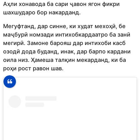
Аҳли хонавода ба сари ҷавон ягон фикри
шахшударо бор накарданд.
Мегуфтанд, дар синне, ки худат мехоҳӣ, бе
маҷбурӣ номзади интихобкардаатро ба занӣ
мегирӣ. Замоне барояш дар интихоби касб
озодӣ дода буданд, инак, дар барпо кардани
оила низ. Ҳамеша талқин мекарданд, ки ба
роҳи рост равон шав.