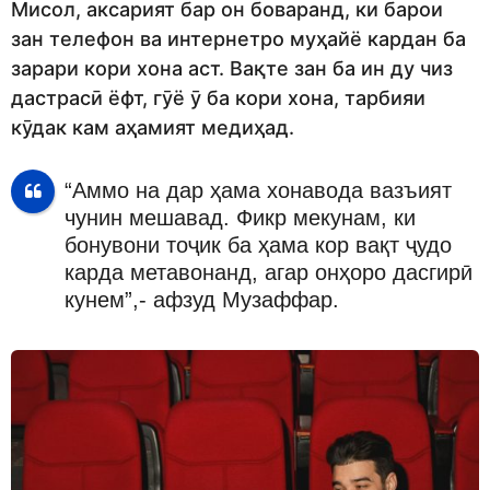
Мисол, аксарият бар он боваранд, ки барои
зан телефон ва интернетро муҳайё кардан ба
зарари кори хона аст. Вақте зан ба ин ду чиз
дастрасӣ ёфт, гӯё ӯ ба кори хона, тарбияи
кӯдак кам аҳамият медиҳад.
“Аммо на дар ҳама хонавода вазъият
чунин мешавад. Фикр мекунам, ки
бонувони тоҷик ба ҳама кор вақт ҷудо
карда метавонанд, агар онҳоро дасгирӣ
кунем”,- афзуд Музаффар.