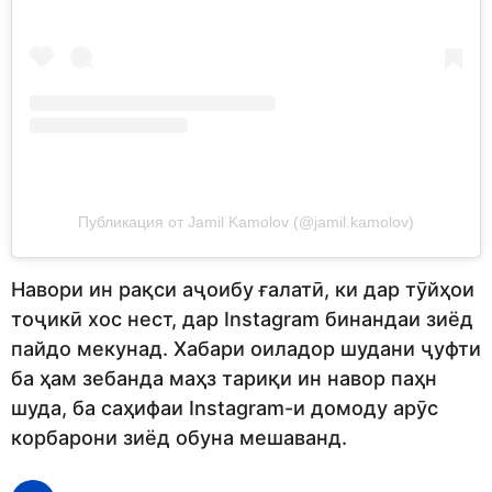
Публикация от Jamil Kamolov (@jamil.kamolov)
Навори ин рақси аҷоибу ғалатӣ, ки дар тӯйҳои
тоҷикӣ хос нест, дар Instagram бинандаи зиёд
пайдо мекунад. Хабари оиладор шудани ҷуфти
ба ҳам зебанда маҳз тариқи ин навор паҳн
шуда, ба саҳифаи Instagram-и домоду арӯс
корбарони зиёд обуна мешаванд.