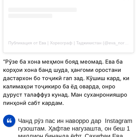
Публикация от Eвa | Хореограф | Taджикистан (@eva_norkulova)
“Рӯзе ба хона меҳмон бояд меомад. Ева ба
корҳои хона банд шуда, ҳангоми оростани
дастархон бо тоҷикӣ гап зад. Кӯшиш кард, ки
калимаҳои тоҷикиро ба ёд оварда, онро
дуруст талаффуз кунад. Ман суханронияшро
пинҳонӣ сабт кардам.
Чанд рӯз пас ин наворро дар Instagram
гузоштам. Ҳафтае нагузашта, он беш 1
миллион бинанда ёфт. Саҳифаи Ева