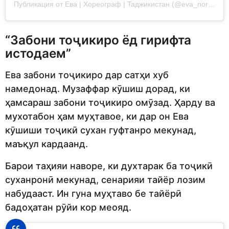
Публикация от Eвa | Хореограф | Taджикистан (@eva_norkulova)
“Забони тоҷикиро ёд гирифта
истодаем”
Ева забони тоҷикиро дар сатҳи хуб
намедонад. Музаффар кӯшиш дорад, ки
ҳамсараш забони тоҷикиро омӯзад. Ҳарду ва
мухотабон ҳам муҳтавое, ки дар он Ева
кӯшиши тоҷикӣ сухан гуфтанро мекунад,
маъқул кардаанд.
Барои таҳияи наворе, ки духтарак ба тоҷикӣ
суханронӣ мекунад, сенарияи тайёр лозим
набудааст. Ин гуна муҳтаво бе тайёрӣ
бадоҳатан рӯйи кор меояд.