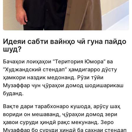
Идеяи сабти вайнҳо чӣ гуна пайдо
шуд?
Бачаҳои лоиҳаҳои “Територия Юмора” ва
“Худжандский стендап” ҳамдигарро дӯсту
ҳамкори наздик медонанд. Рӯзи тӯйи
Музаффар чун ҷӯраҳои домод шодишарикаш
буданд.
Вақте дари тарабхонаро кушода, арӯсу шаҳ
вориди он мешаванд, ҷӯраҳои домод зери
ҳавои суруди ҳиндӣ рақс мекунанд. Зеро
Музаффар бо суруди ҳиндӣ ба саҳнаи стендап