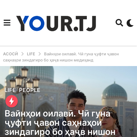
АСОСӢ
LIFE
Вайнҳои оилавӣ. Чӣ гуна ҷуфти ҷавон
саҳнаҳои зиндагиро бо ҳаҷв нишон медиҳанд
1
LIFE
,
PEOPLE
y
e
Вайнҳои оилавӣ. Чӣ гуна
a
ҷуфти ҷавон саҳнаҳои
r
зиндагиро бо ҳаҷв нишон
a