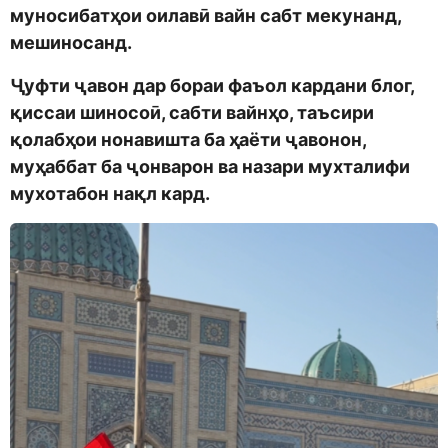
муносибатҳои оилавӣ вайн сабт мекунанд,
мешиносанд.
Ҷуфти ҷавон дар бораи фаъол кардани блог,
қиссаи шиносоӣ, сабти вайнҳо, таъсири
қолабҳои нонавишта ба ҳаёти ҷавонон,
муҳаббат ба ҷонварон ва назари мухталифи
мухотабон нақл кард.