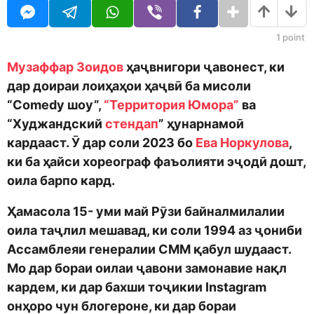
o
r
d
a
m
g
1
point
o
o
n
Музаффар Зоидов
ҳаҷвнигори ҷавонест, ки
дар доираи лоиҳаҳои ҳаҷвӣ ба мисоли
“Comedy шоу”,
“Территория Юмора”
ва
“Худжандский
стендап
” ҳунарнамоӣ
кардааст. Ӯ дар соли 2023 бо
Ева Норкулова
,
ки ба ҳайси хореограф фаъолияти эҷодӣ дошт,
оила барпо кард.
Ҳамасола 15- уми май Рӯзи байналмилалии
оила таҷлил мешавад, ки соли 1994 аз ҷониби
Ассамблеяи генералии СММ қабул шудааст.
Мо дар бораи оилаи ҷавони замонавие нақл
кардем, ки дар бахши тоҷикии Instagram
онҳоро чун блогероне, ки дар бораи