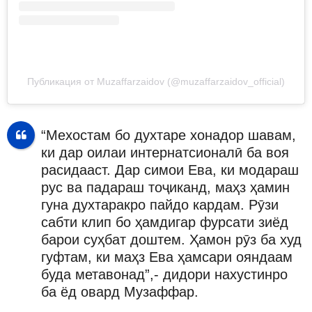
Публикация от Muzaffarzaidov (@muzaffarzaidov_official)
“Мехостам бо духтаре хонадор шавам,
ки дар оилаи интернатсионалӣ ба воя
расидааст. Дар симои Ева, ки модараш
рус ва падараш тоҷиканд, маҳз ҳамин
гуна духтаракро пайдо кардам. Рӯзи
сабти клип бо ҳамдигар фурсати зиёд
барои суҳбат доштем. Ҳамон рӯз ба худ
гуфтам, ки маҳз Ева ҳамсари ояндаам
буда метавонад”,- дидори нахустинро
ба ёд овард Музаффар.