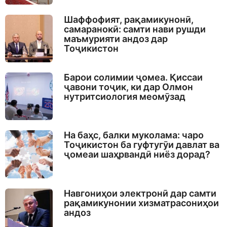
Шаффофият, рақамикунонӣ,
самаранокӣ: самти нави рушди
маъмурияти андоз дар
Тоҷикистон
Барои солимии ҷомеа. Қиссаи
ҷавони тоҷик, ки дар Олмон
нутритсиология меомӯзад
На баҳс, балки муколама: чаро
Тоҷикистон ба гуфтугӯи давлат ва
ҷомеаи шаҳрвандӣ ниёз дорад?
Навгониҳои электронӣ дар самти
рақамикунонии хизматрасониҳои
андоз