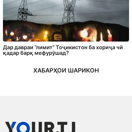
Дар давраи “лимит” Тоҷикистон ба хориҷа чӣ
қадар барқ мефурӯшад?
ХАБАРҲОИ ШАРИКОН