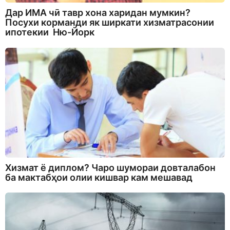
Дар ИМА чӣ тавр хона харидан мумкин?
Посухи корманди як ширкати хизматрасонии
ипотекии Ню-Йорк
Хизмат ё диплом? Чаро шумораи довталабон
ба мактабҳои олии кишвар кам мешавад