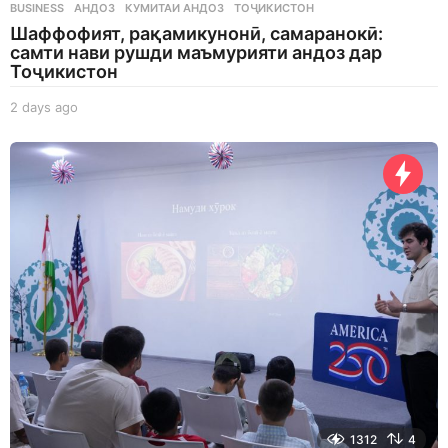
BUSINESS
АНДОЗ
,
КУМИТАИ АНДОЗ
,
ТОҶИКИСТОН
Шаффофият, рақамикунонӣ, самаранокӣ:
самти нави рушди маъмурияти андоз дар
Тоҷикистон
2 days ago
2
d
a
y
s
a
g
o
1312
4