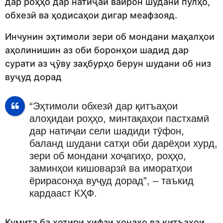
дар роҳҳо дар натиҷаи вайрон шудани пулҳо,
обхезӣ ва ҳодисаҳои дигар меафзояд.
Инчунин эҳтимоли зери об мондани маҳалҳои
аҳолинишин аз оби боронҳои шадид дар
сурати аз ҷӯву заҳбурҳо берун шудани об низ
вуҷуд дорад
“Эҳтимоли обхезӣ дар қитъаҳои
алоҳидаи роҳҳо, минтақаҳои пастхамӣ
дар натиҷаи сели шадиди тӯфон,
баланд шудани сатҳи оби дарёҳои хурд,
зери об мондани хоҷагиҳо, роҳҳо,
заминҳои кишоварзӣ ва иморатҳои
ёрирасонҳа вуҷуд дорад”, – таъкид
кардааст КҲФ.
Кумита ба хотири ҳифзи хонаҳо ва қитъаҳои