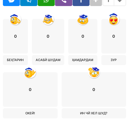
0
0
0
0
БЕҲТАРИН
АСАБӢ ШУДАМ
ҲАМДАРДАМ
ЗУР
0
0
ОКЕЙ!
ИН ЧӢ ХЕЛ ШУД?