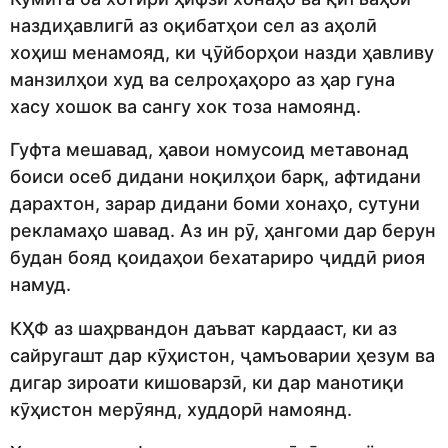
наздиҳавлигӣ аз оқибатҳои сел аз аҳолӣ
хоҳиш менамояд, ки ҷӯйборҳои назди ҳавливу
манзилҳои худ ва селроҳаҳоро аз ҳар гуна
хасу хошок ва сангу хок тоза намоянд.
Гуфта мешавад, ҳавои номусоид метавонад
боиси осеб дидани ноқилҳои барқ, афтидани
дарахтон, зарар дидани боми хонаҳо, сутуни
рекламаҳо шавад. Аз ин рӯ, ҳангоми дар берун
будан бояд қоидаҳои бехатариро ҷиддӣ риоя
намуд.
КҲФ аз шаҳрвандон даъват кардааст, ки аз
сайругашт дар кӯҳистон, ҷамъоварии ҳезум ва
дигар зироати кишоварзӣ, ки дар манотиқи
кӯҳистон мерӯянд, худдорӣ намоянд.