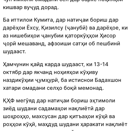
кишвар вуҷуд дорад.
Ба иттилои Кумита, дар натиҷаи бориш дар
дарёҳои Ёхсу, Қизилсу (ҷанубӣ) ва дарёҳое, ки
аз нишебиҳои ҷанубии қаторкӯҳҳои Ҳисор
ҷорӣ мешаванд, афзоиши сатҳи об пешбинӣ
шудааст.
Ҳамчунин қайд карда шудааст, ки 13-14
октябр дар якчанд ноҳияҳои кӯҳиву
наздикӯҳии ҷумҳурӣ, ба истиснои Бадахшон
хатари омадани селҳо боқӣ мемонад.
ҚҲФ мегӯяд дар натиҷаи бориш эҳтимоли
зиёд шудани садамаҳои нақлиётӣ дар
шоҳроҳҳо, махсусан дар қитъаҳои кӯҳӣ ва
роҳҳои кӯҳӣ, маҳдуд шудани ҳаракати нақлиёт