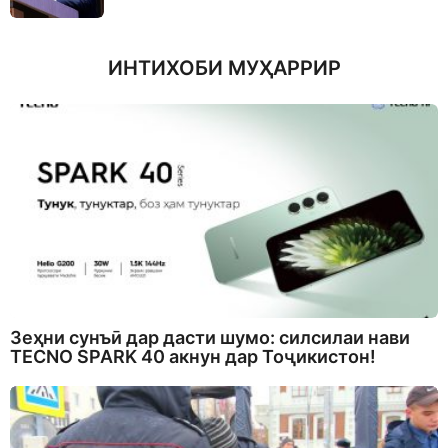
ИНТИХОБИ МУҲАРРИР
Зеҳни сунъӣ дар дасти шумо: силсилаи нави
TECNO SPARK 40 акнун дар Тоҷикистон!