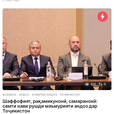
d
a
y
s
a
g
o
510
0
BUSINESS
АНДОЗ
,
КУМИТАИ АНДОЗ
,
ТОҶИКИСТОН
Шаффофият, рақамикунонӣ, самаранокӣ:
самти нави рушди маъмурияти андоз дар
Тоҷикистон