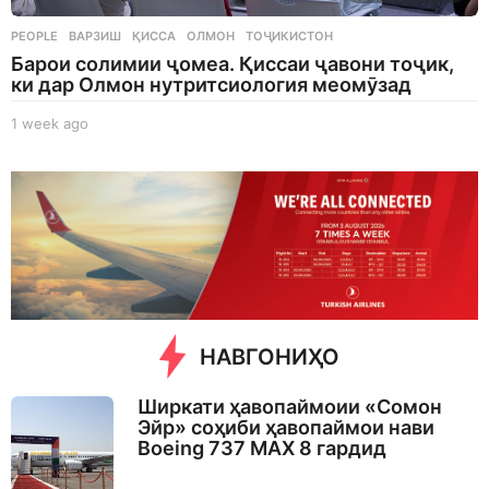
PEOPLE
ВАРЗИШ
,
ҚИССА
,
ОЛМОН
,
ТОҶИКИСТОН
Барои солимии ҷомеа. Қиссаи ҷавони тоҷик,
ки дар Олмон нутритсиология меомӯзад
1 week ago
1
w
e
e
k
a
g
o
НАВГОНИҲО
Ширкати ҳавопаймоии «Сомон
Эйр» соҳиби ҳавопаймои нави
Boeing 737 MAX 8 гардид