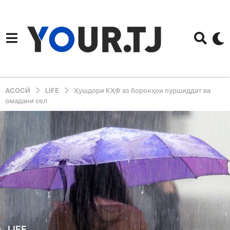
АСОСӢ
LIFE
Ҳушдори КҲФ аз боронҳои пуршиддат ва
омадани сел
3
LIFE