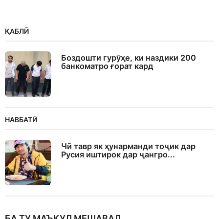
ҚАБЛӢ
Боздошти гурӯҳе, ки наздики 200
банкоматро ғорат кард
НАВБАТӢ
Чӣ тавр як ҳунарманди тоҷик дар
Русия иштирок дар ҷангро...
БА ТУ МАЪҚУЛ МЕШАВАД