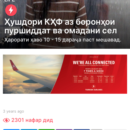
y
e
Ҳушдори КҲФ аз боронҳои
a
пуршиддат ва омадани сел
r
s
Ҳарорати ҳаво 10 - 15 дараҷа паст мешавад.
a
g
o
3
y
e
a
r
s
b
3 years ago
3
a
y
y
2301
нафар дид
S
e
g
h
a