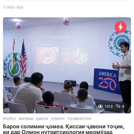
2 days ago
2
d
a
y
s
a
g
o
1312
4
PEOPLE
ВАРЗИШ
,
ҚИССА
,
ОЛМОН
,
ТОҶИКИСТОН
Барои солимии ҷомеа. Қиссаи ҷавони тоҷик,
ки дар Олмон нутритсиология меомӯзад