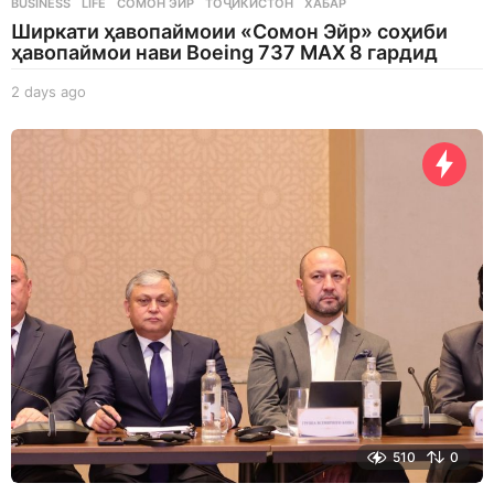
BUSINESS
,
LIFE
СОМОН ЭЙР
,
ТОҶИКИСТОН
,
ХАБАР
Ширкати ҳавопаймоии «Сомон Эйр» соҳиби
ҳавопаймои нави Boeing 737 MAX 8 гардид
2 days ago
2
d
a
y
s
a
g
o
510
0