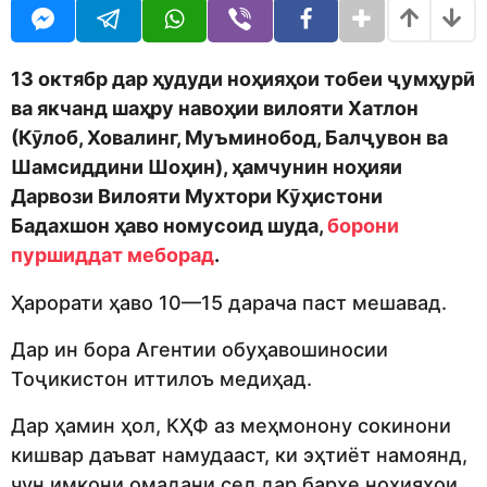
o
o
r
d
s
m
a
o
g
13 октябр дар ҳудуди ноҳияҳои тобеи ҷумҳурӣ
n
o
ва якчанд шаҳру навоҳии вилояти Хатлон
(Кӯлоб, Ховалинг, Муъминобод, Балҷувон ва
Шамсиддини Шоҳин), ҳамчунин ноҳияи
Дарвози Вилояти Мухтори Кӯҳистони
Бадахшон ҳаво номусоид шуда,
борони
пуршиддат меборад
.
Ҳарорати ҳаво 10—15 дарача паст мешавад.
Дар ин бора Агентии обуҳавошиносии
Тоҷикистон иттилоъ медиҳад.
Дар ҳамин ҳол, КҲФ аз меҳмонону сокинони
кишвар даъват намудааст, ки эҳтиёт намоянд,
чун имкони омадани сел дар бархе ноҳияҳои