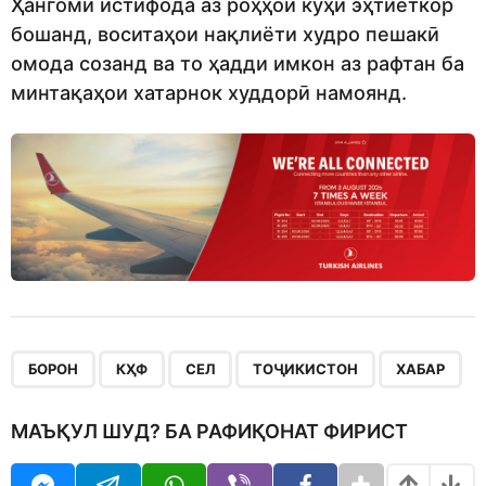
Ҳангоми истифода аз роҳҳои кӯҳӣ эҳтиёткор
бошанд, воситаҳои нақлиёти худро пешакӣ
омода созанд ва то ҳадди имкон аз рафтан ба
минтақаҳои хатарнок худдорӣ намоянд.
,
,
,
,
БОРОН
КҲФ
СЕЛ
ТОҶИКИСТОН
ХАБАР
МАЪҚУЛ ШУД? БА РАФИҚОНАТ ФИРИСТ