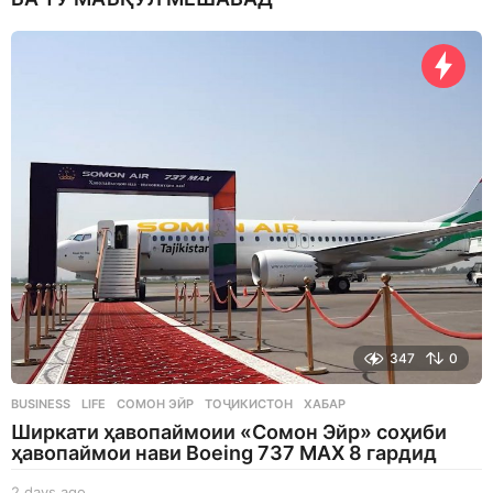
347
0
BUSINESS
,
LIFE
СОМОН ЭЙР
,
ТОҶИКИСТОН
,
ХАБАР
Ширкати ҳавопаймоии «Сомон Эйр» соҳиби
ҳавопаймои нави Boeing 737 MAX 8 гардид
2 days ago
2