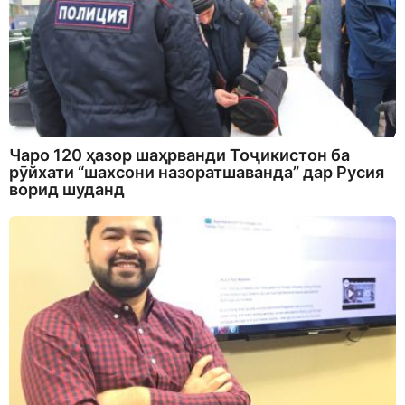
Чаро 120 ҳазор шаҳрванди Тоҷикистон ба
рӯйхати “шахсони назоратшаванда” дар Русия
ворид шуданд