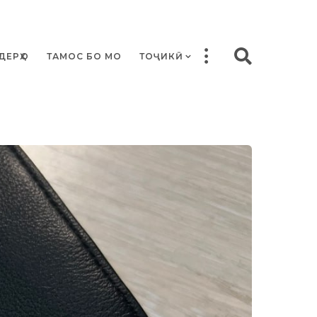
ДЕРҲО
ТАМОС БО МО
ТОҶИКӢ