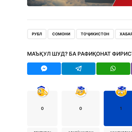
,
,
,
РУБЛ
СОМОНИ
ТОҶИКИСТОН
ХАБА
МАЪҚУЛ ШУД? БА РАФИҚОНАТ ФИРИС
0
0
1