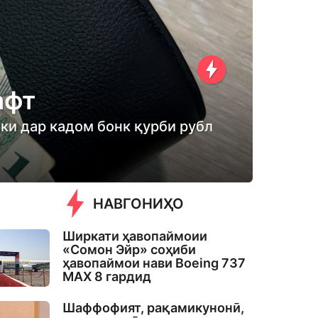
афт
 ки дар кадом бонк қурби рубл
НАВГОНИҲО
Ширкати ҳавопаймоии
«Сомон Эйр» соҳиби
ҳавопаймои нави Boeing 737
MAX 8 гардид
Шаффофият, рақамикунонӣ,