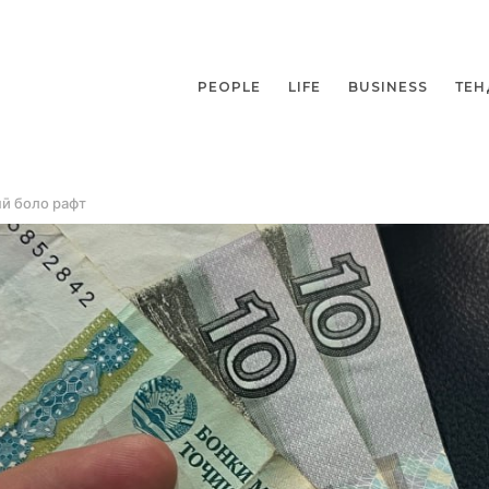
PEOPLE
LIFE
BUSINESS
ТЕН
нӣ боло рафт