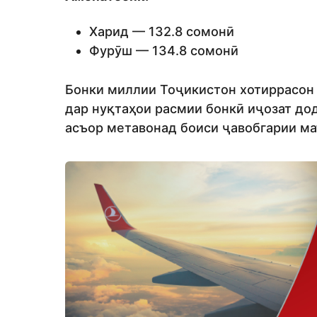
Харид — 132.8 сомонӣ
Фурӯш — 134.8 сомонӣ
Бонки миллии Тоҷикистон хотиррасон 
дар нуқтаҳои расмии бонкӣ иҷозат до
асъор метавонад боиси ҷавобгарии ма