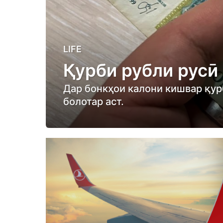
1
LIFE
y
Қурби рубли русӣ
e
a
Дар бонкҳои калони кишвар қурб
r
болотар аст.
a
g
o
1
y
e
a
r
a