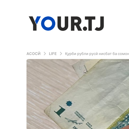
АСОСӢ
LIFE
Қурби рубли русӣ нисбат ба сомо