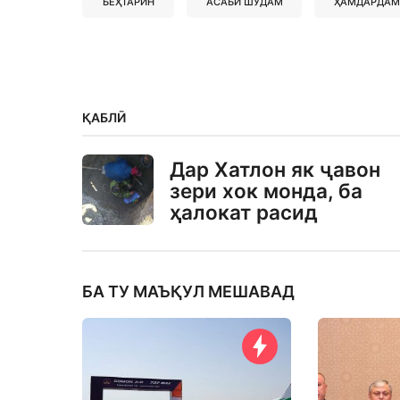
БЕҲТАРИН
АСАБӢ ШУДАМ
ҲАМДАРДАМ
ҚАБЛӢ
Дар Хатлон як ҷавон
зери хок монда, ба
ҳалокат расид
БА ТУ МАЪҚУЛ МЕШАВАД