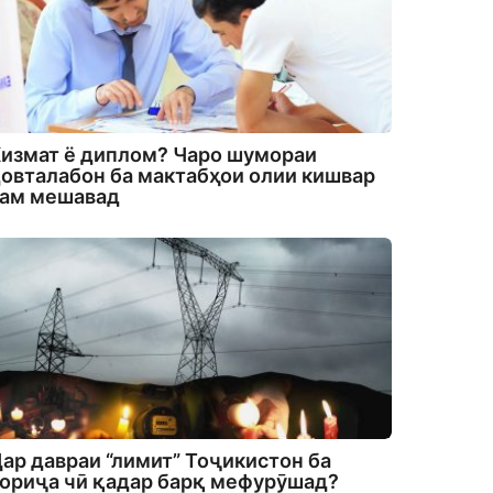
измат ё диплом? Чаро шумораи
овталабон ба мактабҳои олии кишвар
кам мешавад
ар давраи “лимит” Тоҷикистон ба
ориҷа чӣ қадар барқ мефурӯшад?