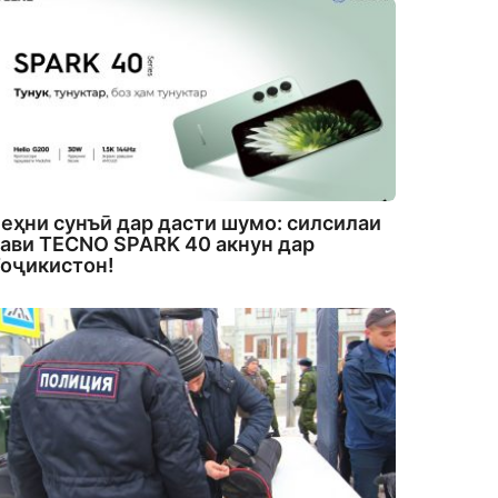
еҳни сунъӣ дар дасти шумо: силсилаи
ави TECNO SPARK 40 акнун дар
оҷикистон!