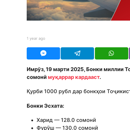
g
o
b
1 year ago
1
y
y
S
e
h
a
o
r
d
a
Имрӯз, 19 марти 2025, Бонки миллии Т
m
g
o
сомонӣ
муқаррар кардааст
.
o
n
Қурби 1000 рубл дар бонкҳои Тоҷикист
Бонки Эсхата:
Харид — 128.0 сомонӣ
Фурӯш — 130.0 сомонӣ