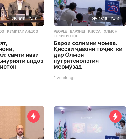
519
0
1316
4
ОЗ
,
КУМИТАИ АНДОЗ
,
PEOPLE
ВАРЗИШ
,
ҚИССА
,
ОЛМОН
,
ТОҶИКИСТОН
ят,
Барои солимии ҷомеа.
нонӣ,
Қиссаи ҷавони тоҷик, ки
ӣ: самти нави
дар Олмон
ъмурияти андоз
нутритсиология
кистон
меомӯзад
1 week ago
1
w
e
e
k
a
g
o