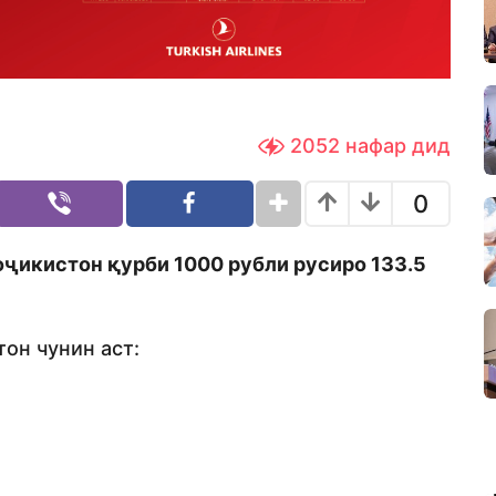
2052
нафар дид
0
оҷикистон қурби 1000 рубли русиро 133.5
он чунин аст: