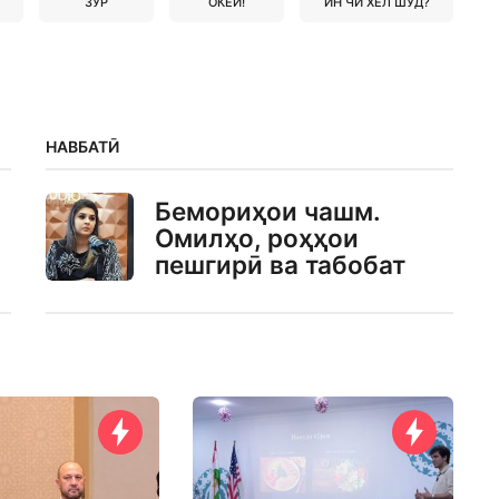
ЗУР
ОКЕЙ!
ИН ЧӢ ХЕЛ ШУД?
НАВБАТӢ
Бемориҳои чашм.
Омилҳо, роҳҳои
пешгирӣ ва табобат