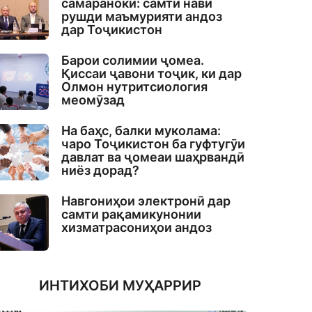
самаранокӣ: самти нави
рушди маъмурияти андоз
дар Тоҷикистон
Барои солимии ҷомеа.
Қиссаи ҷавони тоҷик, ки дар
Олмон нутритсиология
меомӯзад
На баҳс, балки муколама:
чаро Тоҷикистон ба гуфтугӯи
давлат ва ҷомеаи шаҳрвандӣ
ниёз дорад?
Навгониҳои электронӣ дар
самти рақамикунонии
хизматрасониҳои андоз
ИНТИХОБИ МУҲАРРИР