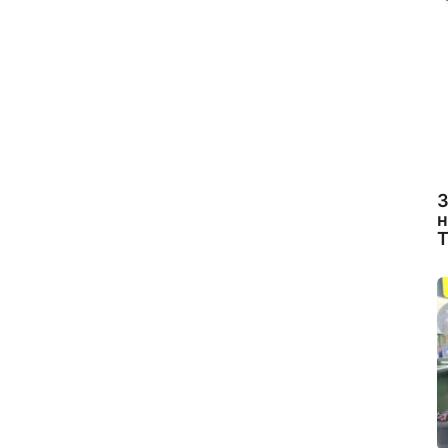
З
н
Т