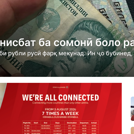
 нисбат ба сомонӣ боло р
и рубли русӣ фарқ мекунад. Ин ҷо бубинед,