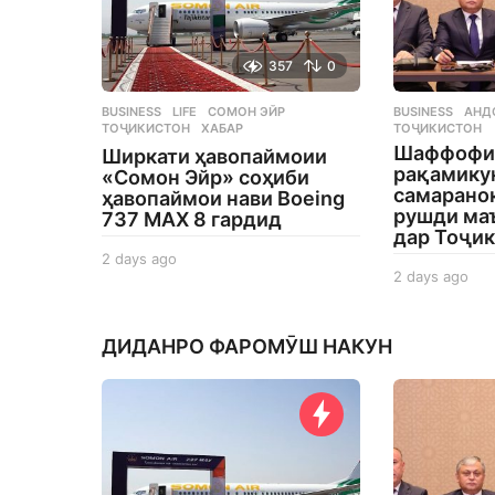
357
0
BUSINESS
,
LIFE
СОМОН ЭЙР
,
BUSINESS
АНД
ТОҶИКИСТОН
,
ХАБАР
ТОҶИКИСТОН
Шаффофи
Ширкати ҳавопаймоии
рақамику
«Сомон Эйр» соҳиби
самаранок
ҳавопаймои нави Boeing
рушди ма
737 MAX 8 гардид
дар Тоҷи
2 days ago
2
2 days ago
2
d
d
a
a
y
y
s
ДИДАНРО ФАРОМӮШ НАКУН
s
a
a
g
g
o
o