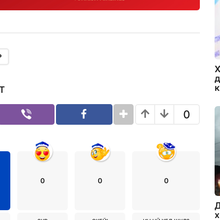
Р
Х
д
Т
0
0
0
0
Д
х