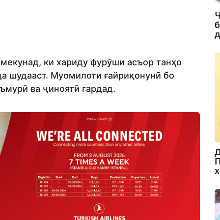
Ч
б
д
мекунад, ки хариду фурӯши асъор танҳо
да шудааст. Муомилоти ғайриқонунӣ бо
ъмурӣ ва ҷиноятӣ гардад.
Д
П
х