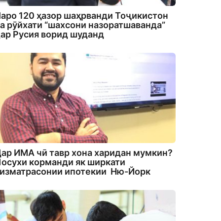
аро 120 ҳазор шаҳрванди Тоҷикистон
а рӯйхати “шахсони назоратшаванда”
ар Русия ворид шуданд
ар ИМА чӣ тавр хона харидан мумкин?
осухи корманди як ширкати
изматрасонии ипотекии Ню-Йорк