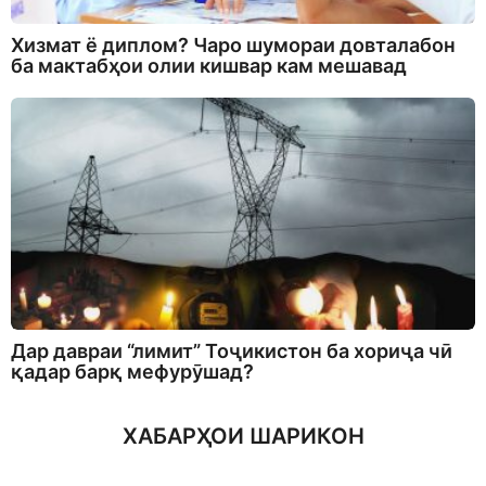
Хизмат ё диплом? Чаро шумораи довталабон
ба мактабҳои олии кишвар кам мешавад
Дар давраи “лимит” Тоҷикистон ба хориҷа чӣ
қадар барқ мефурӯшад?
ХАБАРҲОИ ШАРИКОН