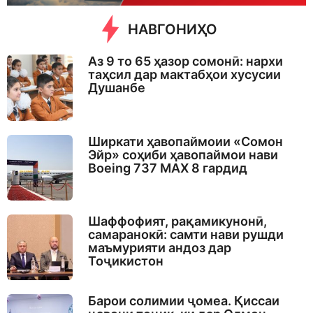
НАВГОНИҲО
Аз 9 то 65 ҳазор сомонӣ: нархи
таҳсил дар мактабҳои хусусии
Душанбе
Ширкати ҳавопаймоии «Сомон
Эйр» соҳиби ҳавопаймои нави
Boeing 737 MAX 8 гардид
Шаффофият, рақамикунонӣ,
самаранокӣ: самти нави рушди
маъмурияти андоз дар
Тоҷикистон
Барои солимии ҷомеа. Қиссаи