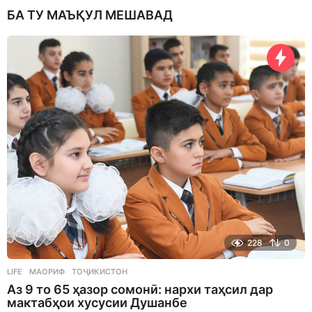
БА ТУ МАЪҚУЛ МЕШАВАД
228
0
LIFE
МАОРИФ
,
ТОҶИКИСТОН
Аз 9 то 65 ҳазор сомонӣ: нархи таҳсил дар
мактабҳои хусусии Душанбе