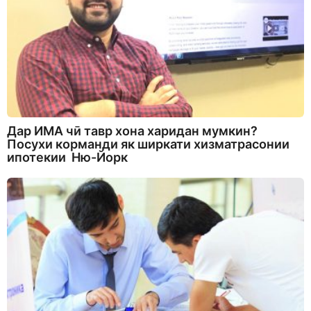
Дар ИМА чӣ тавр хона харидан мумкин?
Посухи корманди як ширкати хизматрасонии
ипотекии Ню-Йорк