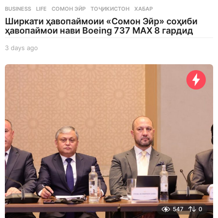
BUSINESS
,
LIFE
СОМОН ЭЙР
,
ТОҶИКИСТОН
,
ХАБАР
Ширкати ҳавопаймоии «Сомон Эйр» соҳиби
ҳавопаймои нави Boeing 737 MAX 8 гардид
3 days ago
3
d
a
y
s
a
g
o
547
0