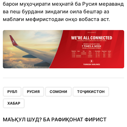
барои муҳоҷирати меҳнатӣ ба Русия мераванд
ва пеш бурдани зиндагии оила бештар аз
маблағи мефиристодаи онҳо вобаста аст.
,
,
,
,
РУБЛ
РУСИЯ
СОМОНИ
ТОҶИКИСТОН
ХАБАР
МАЪҚУЛ ШУД? БА РАФИҚОНАТ ФИРИСТ