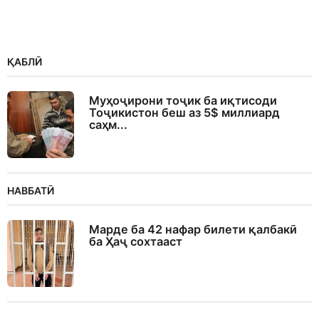
ҚАБЛӢ
Муҳоҷирони тоҷик ба иқтисоди
Тоҷикистон беш аз 5$ миллиард
саҳм...
НАВБАТӢ
Марде ба 42 нафар билети қалбакӣ
ба Ҳаҷ сохтааст