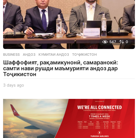
547
0
BUSINESS
АНДОЗ
,
КУМИТАИ АНДОЗ
,
ТОҶИКИСТОН
Шаффофият, рақамикунонӣ, самаранокӣ:
самти нави рушди маъмурияти андоз дар
Тоҷикистон
3 days ago
3
d
a
y
s
a
g
o