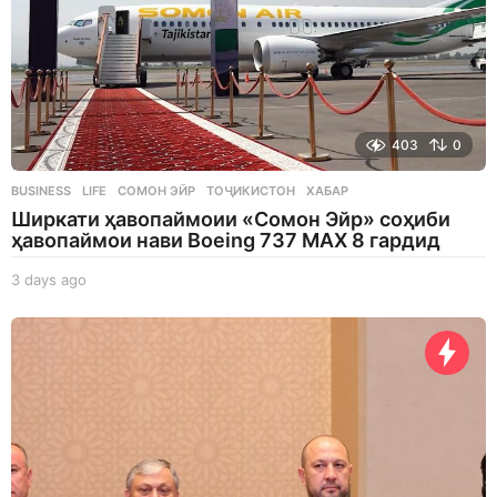
403
0
BUSINESS
,
LIFE
СОМОН ЭЙР
,
ТОҶИКИСТОН
,
ХАБАР
Ширкати ҳавопаймоии «Сомон Эйр» соҳиби
ҳавопаймои нави Boeing 737 MAX 8 гардид
3 days ago
3
d
a
y
s
a
g
o