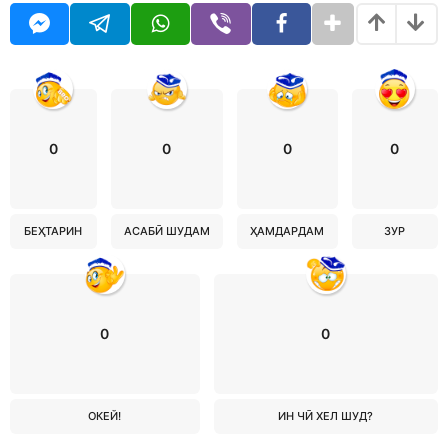
0
0
0
0
БЕҲТАРИН
АСАБӢ ШУДАМ
ҲАМДАРДАМ
ЗУР
0
0
ОКЕЙ!
ИН ЧӢ ХЕЛ ШУД?