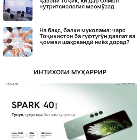
ҷавони тоҷик, ки дар Олмон
нутритсиология меомӯзад
На баҳс, балки муколама: чаро
Тоҷикистон ба гуфтугӯи давлат ва
ҷомеаи шаҳрвандӣ ниёз дорад?
ИНТИХОБИ МУҲАРРИР