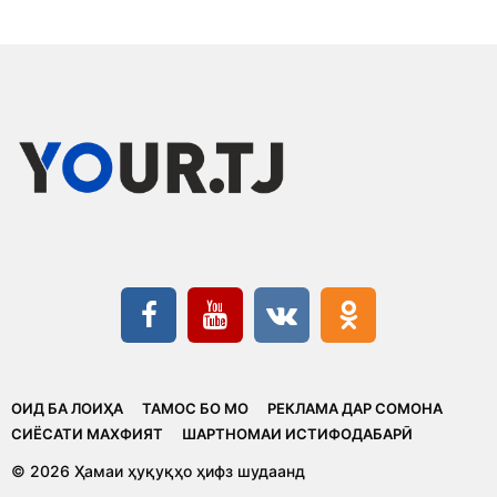
ОИД БА ЛОИҲА
ТАМОС БО МО
РЕКЛАМА ДАР СОМОНА
CИЁСАТИ МАХФИЯТ
ШАРТНОМАИ ИСТИФОДАБАРӢ
© 2026 Ҳамаи ҳуқуқҳо ҳифз шудаанд