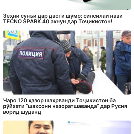
Зеҳни сунъӣ дар дасти шумо: силсилаи нави
TECNO SPARK 40 акнун дар Тоҷикистон!
Чаро 120 ҳазор шаҳрванди Тоҷикистон ба
рӯйхати “шахсони назоратшаванда” дар Русия
ворид шуданд