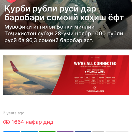
e
Қурби рубли русӣ дар
a
баробари сомонӣ коҳиш ёфт
r
s
Мувофиқи иттилои Бонки миллии
Тоҷикистон субҳи 28-уми ноябр 1000 рубли
a
русӣ ба 96,3 сомонӣ баробар аст.
g
o
2
y
e
a
r
s
a
g
b
2 years ago
2
y
y
o
1664
нафар дид
S
e
h
a