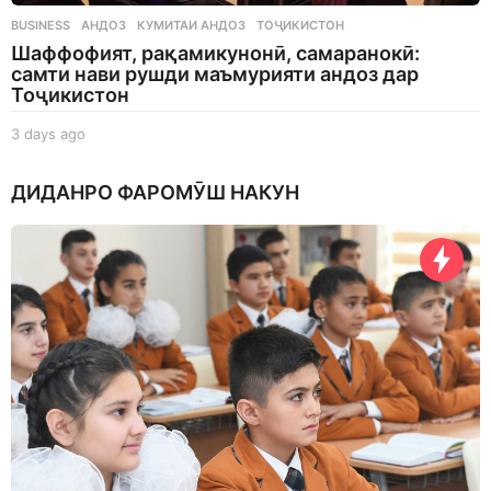
BUSINESS
АНДОЗ
,
КУМИТАИ АНДОЗ
,
ТОҶИКИСТОН
Шаффофият, рақамикунонӣ, самаранокӣ:
самти нави рушди маъмурияти андоз дар
Тоҷикистон
3 days ago
3
d
a
ДИДАНРО ФАРОМӮШ НАКУН
y
s
a
g
o