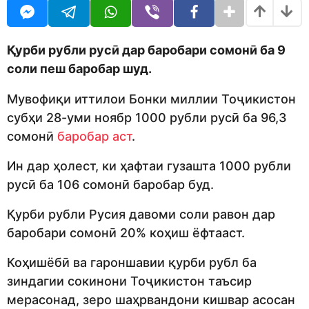
o
r
d
s
m
a
o
g
Қурби рубли русӣ дар баробари сомонӣ ба 9
n
o
соли пеш баробар шуд.
Мувофиқи иттилои Бонки миллии Тоҷикистон
субҳи 28-уми ноябр 1000 рубли русӣ ба 96,3
сомонӣ
баробар аст
.
Ин дар ҳолест, ки ҳафтаи гузашта 1000 рубли
русӣ ба 106 сомонӣ баробар буд.
Қурби рубли Русия давоми соли равон дар
баробари сомонӣ 20% коҳиш ёфтааст.
Коҳишёбӣ ва гароншавии қурби рубл ба
зиндагии сокинони Тоҷикистон таъсир
мерасонад, зеро шаҳрвандони кишвар асосан