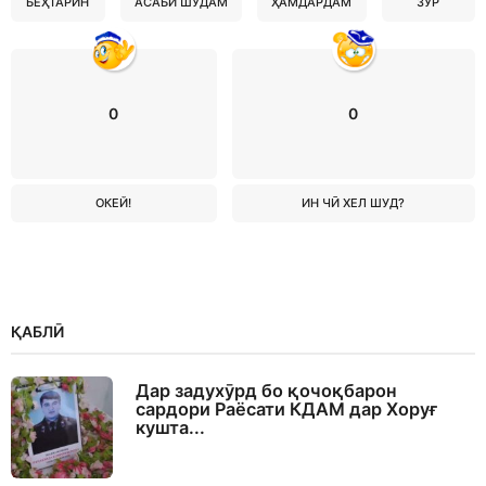
БЕҲТАРИН
АСАБӢ ШУДАМ
ҲАМДАРДАМ
ЗУР
0
0
ОКЕЙ!
ИН ЧӢ ХЕЛ ШУД?
ҚАБЛӢ
Дар задухӯрд бо қочоқбарон
сардори Раёсати КДАМ дар Хоруғ
кушта...