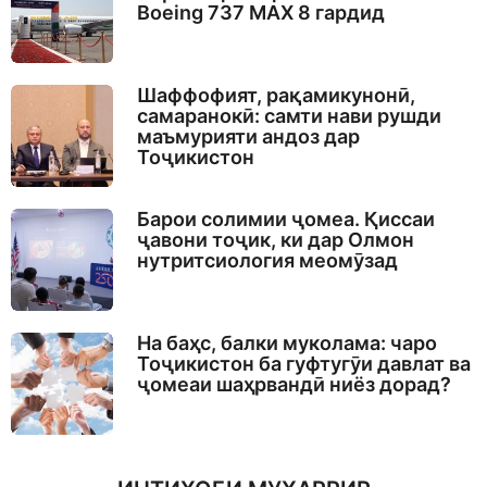
Boeing 737 MAX 8 гардид
Шаффофият, рақамикунонӣ,
самаранокӣ: самти нави рушди
маъмурияти андоз дар
Тоҷикистон
Барои солимии ҷомеа. Қиссаи
ҷавони тоҷик, ки дар Олмон
нутритсиология меомӯзад
На баҳс, балки муколама: чаро
Тоҷикистон ба гуфтугӯи давлат ва
ҷомеаи шаҳрвандӣ ниёз дорад?