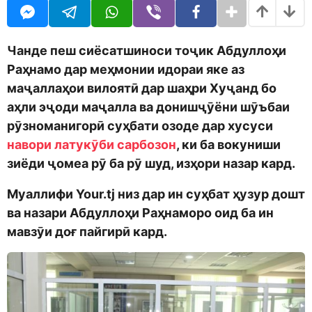
o
r
d
s
m
a
o
g
Чанде пеш сиёсатшиноси тоҷик Абдуллоҳи
n
o
Раҳнамо дар меҳмонии идораи яке аз
маҷаллаҳои вилоятӣ дар шаҳри Хуҷанд бо
аҳли эҷоди маҷалла ва донишҷӯёни шӯъбаи
рӯзноманигорӣ суҳбати озоде дар хусуси
навори латукӯби сарбозон
, ки ба вокуниши
зиёди ҷомеа рӯ ба рӯ шуд, изҳори назар кард.
Муаллифи Your.tj низ дар ин суҳбат ҳузур дошт
ва назари Абдуллоҳи Раҳнаморо оид ба ин
мавзӯи доғ пайгирӣ кард.