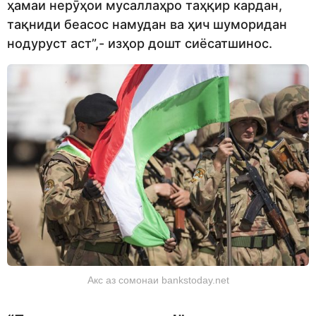
ҳамаи нерӯҳои мусаллаҳро таҳқир кардан,
тақниди беасос намудан ва ҳич шуморидан
нодуруст аст”,- изҳор дошт сиёсатшинос.
Акс аз сомонаи bankstoday.net