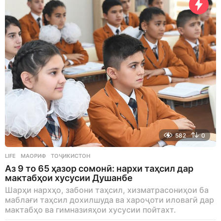
g
o
582
0
LIFE
МАОРИФ
,
ТОҶИКИСТОН
Аз 9 то 65 ҳазор сомонӣ: нархи таҳсил дар
мактабҳои хусусии Душанбе
Шарҳи нархҳо, забони таҳсил, хизматрасониҳои ба
маблағи таҳсил дохилшуда ва хароҷоти иловагӣ дар
мактабҳо ва гимназияҳои хусусии пойтахт.