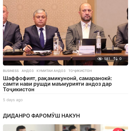
o
581
0
BUSINESS
АНДОЗ
,
КУМИТАИ АНДОЗ
,
ТОҶИКИСТОН
Шаффофият, рақамикунонӣ, самаранокӣ:
самти нави рушди маъмурияти андоз дар
Тоҷикистон
5 days ago
5
d
a
ДИДАНРО ФАРОМӮШ НАКУН
y
s
a