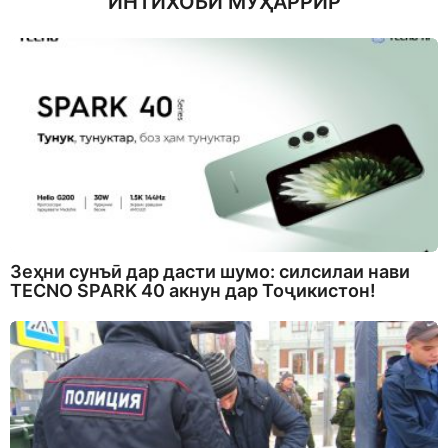
ИНТИХОБИ МУҲАРРИР
Зеҳни сунъӣ дар дасти шумо: силсилаи нави
TECNO SPARK 40 акнун дар Тоҷикистон!