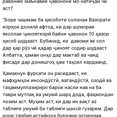
равонию маънавии ҷавонони мо натиҷаи чӣ
аст?
“Боре чашмам ба ҳисоботи солонаи Вазорати
корҳои дохилӣ афтод, ки дар шумораи
яксолаи ҷинояткорӣ байни ҷавонон 10 ҳазор
ҳисоб шудааст. Бубинед, ки давоми як сол
дар ҳар рӯз чӣ қадар ҷиноят содир шудааст.
Албатта, ҳамаи онҳо дар мактаб ва чанд
фисаде дар донишгоҳ ҳам таҳсил кардаанд.
Ҳамакнун фурсати он расидааст, ки
мафҳумҳои инсондӯстӣ, ватандӯстӣ, озодӣ ва
таҳаммулпазириро барои насли нав на ба
таври мутлақ ва умумӣ шарҳ дода, фаҳмондан
лозим аст. Муҳим аст, ки дар ин вақт аз
таблиғи умумӣ ба таблиғи шахсӣ гузарем. Дар
кори тарбия истифода бурдани эҳтироми