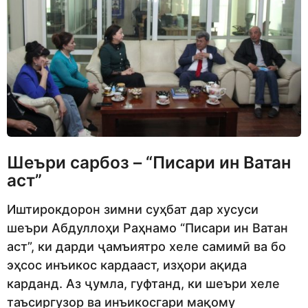
Шеъри сарбоз – “Писари ин Ватан
аст”
Иштирокдорон зимни суҳбат дар хусуси
шеъри Абдуллоҳи Раҳнамо “Писари ин Ватан
аст”, ки дарди ҷамъиятро хеле самимӣ ва бо
эҳсос инъикос кардааст, изҳори ақида
карданд. Аз ҷумла, гуфтанд, ки шеъри хеле
таъсиргузор ва инъикосгари мақому