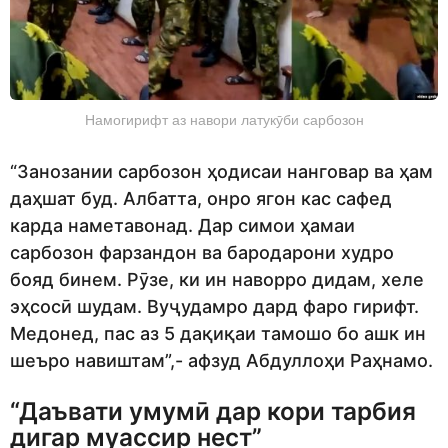
Намогирифт аз навори латукӯби сарбозон
“Занозании сарбозон ҳодисаи нанговар ва ҳам
даҳшат буд. Албатта, онро ягон кас сафед
карда наметавонад. Дар симои ҳамаи
сарбозон фарзандон ва бародарони худро
бояд бинем. Рӯзе, ки ин наворро дидам, хеле
эҳсосӣ шудам. Вуҷудамро дард фаро гирифт.
Медонед, пас аз 5 дақиқаи тамошо бо ашк ин
шеъро навиштам”,- афзуд Абдуллоҳи Раҳнамо.
“Даъвати умумӣ дар кори тарбия
дигар муассир нест”