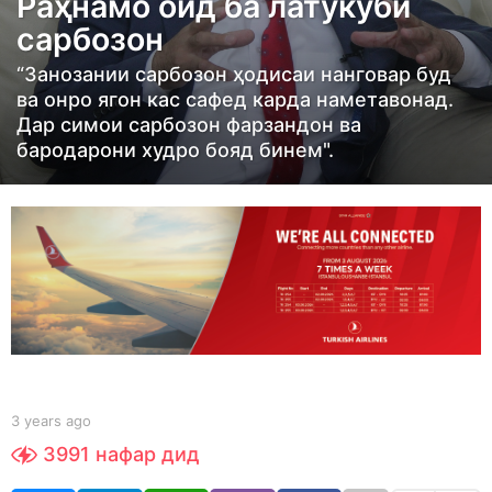
Раҳнамо оид ба латукӯби
s
сарбозон
a
g
“Занозании сарбозон ҳодисаи нанговар буд
o
ва онро ягон кас сафед карда наметавонад.
3
Дар симои сарбозон фарзандон ва
бародарони худро бояд бинем".
y
e
a
r
s
a
g
o
b
3 years ago
3
y
y
3991
нафар дид
S
e
h
a