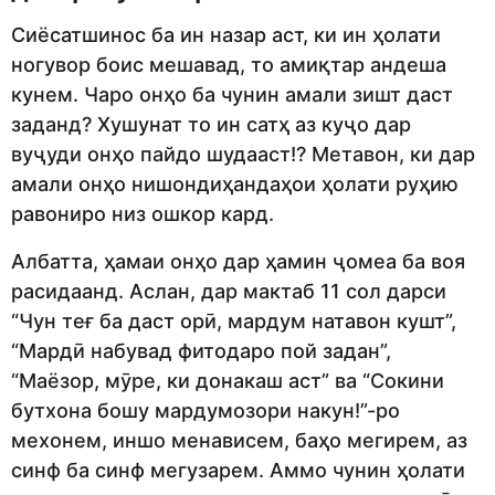
Сиёсатшинос ба ин назар аст, ки ин ҳолати
ногувор боис мешавад, то амиқтар андеша
кунем. Чаро онҳо ба чунин амали зишт даст
заданд? Хушунат то ин сатҳ аз куҷо дар
вуҷуди онҳо пайдо шудааст!? Метавон, ки дар
амали онҳо нишондиҳандаҳои ҳолати руҳию
равониро низ ошкор кард.
Албатта, ҳамаи онҳо дар ҳамин ҷомеа ба воя
расидаанд. Аслан, дар мактаб 11 сол дарси
“Чун теғ ба даст орӣ, мардум натавон кушт”,
“Мардӣ набувад фитодаро пой задан”,
“Маёзор, мӯре, ки донакаш аст” ва “Сокини
бутхона бошу мардумозори накун!”-ро
мехонем, иншо менависем, баҳо мегирем, аз
синф ба синф мегузарем. Аммо чунин ҳолати