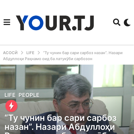
АСОСӢ
LIFE
“Ту чунин бар сари сарбоз назан”. Назари
Абдуллоҳи Раҳнамо оид ба латукӯби сарбозон
3
LIFE
,
PEOPLE
y
e
“Ту чунин бар сари сарбоз
a
назан”. Назари Абдуллоҳи
r