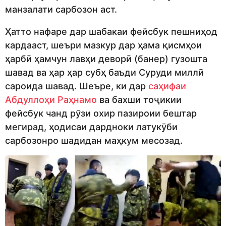
манзалати сарбозон аст.
Ҳатто нафаре дар шабакаи фейсбук пешниҳод
кардааст, шеъри мазкур дар ҳама қисмҳои
ҳарбӣ ҳамчун лавҳи деворӣ (банер) гузошта
шавад ва ҳар ҳар субҳ баъди Суруди миллӣ
сароида шавад. Шеъре, ки дар
саҳифаи
Абдуллоҳи Раҳнамо
ва бахши тоҷикии
фейсбук чанд рӯзи охир пазироии бештар
мегирад, ҳодисаи дардноки латукӯби
сарбозонро шадидан маҳкум месозад.