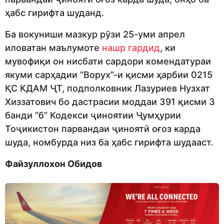
ҳабс гирифта шуданд.
Ба вокуниши мазкур рӯзи 25-уми апрел
иловатан маълумоте
нашр гардид
, ки
мувофиқи он нисбати сардори комендатураи
якуми сарҳадии “Ворух”-и қисми ҳарбии 0215
ҚС КДАМ ҶТ, подполковник Лазуриев Нузхат
Хиззатович бо дастрасии моддаи 391 қисми 3
банди “б” Кодекси ҷиноятии Ҷумҳурии
Тоҷикистон парвандаи ҷиноятӣ оғоз карда
шуда, номбурда низ ба ҳабс гирифта шудааст.
Файзуллохон Обидов