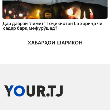
Дар давраи “лимит” Тоҷикистон ба хориҷа чӣ
қадар барқ мефурӯшад?
ХАБАРҲОИ ШАРИКОН