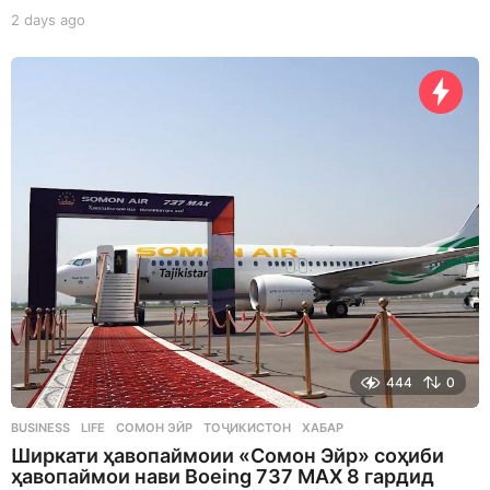
2 days ago
2
d
a
y
s
a
g
o
444
0
BUSINESS
,
LIFE
СОМОН ЭЙР
,
ТОҶИКИСТОН
,
ХАБАР
Ширкати ҳавопаймоии «Сомон Эйр» соҳиби
ҳавопаймои нави Boeing 737 MAX 8 гардид