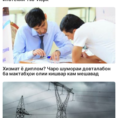
Хизмат ё диплом? Чаро шумораи довталабон
ба мактабҳои олии кишвар кам мешавад