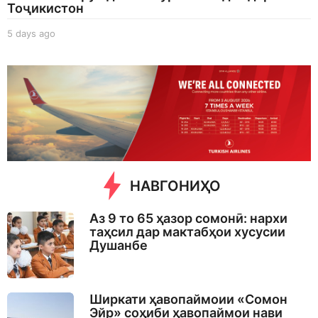
Тоҷикистон
5 days ago
5
d
a
y
s
a
g
o
НАВГОНИҲО
Аз 9 то 65 ҳазор сомонӣ: нархи
таҳсил дар мактабҳои хусусии
Душанбе
Ширкати ҳавопаймоии «Сомон
Эйр» соҳиби ҳавопаймои нави