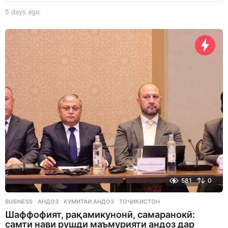
5 days ago
5
d
a
y
s
a
g
o
581
0
BUSINESS
АНДОЗ
,
КУМИТАИ АНДОЗ
,
ТОҶИКИСТОН
Шаффофият, рақамикунонӣ, самаранокӣ:
самти нави рушди маъмурияти андоз дар