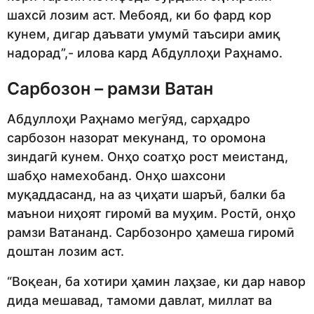
шахсӣ лозим аст. Мебояд, ки бо фард кор
кунем, дигар даъвати умумӣ таъсири амиқ
надорад”,- илова кард Абдуллоҳи Раҳнамо.
Сарбозон – рамзи Ватан
Абдуллоҳи Раҳнамо мегӯяд, сарҳадро
сарбозон назорат мекунанд, то оромона
зиндагӣ кунем. Онҳо соатҳо рост меистанд,
шабҳо намехобанд. Онҳо шахсони
муқаддасанд, на аз ҷиҳати шаръӣ, балки ба
маънои ниҳоят гиромӣ ва муҳим. Ростӣ, онҳо
рамзи Ватананд. Сарбозонро ҳамеша гиромӣ
доштан лозим аст.
“Воқеан, ба хотири ҳамин лаҳзае, ки дар навор
дида мешавад, тамоми давлат, миллат ва