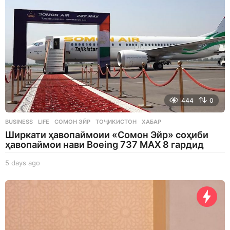
444
0
BUSINESS
,
LIFE
СОМОН ЭЙР
,
ТОҶИКИСТОН
,
ХАБАР
Ширкати ҳавопаймоии «Сомон Эйр» соҳиби
ҳавопаймои нави Boeing 737 MAX 8 гардид
5 days ago
5
d
a
y
s
a
g