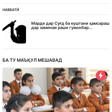
НАВБАТӢ
Марде дар Суғд ба куштани ҳамсараш
дар заминаи рашк гумонбар...
БА ТУ МАЪҚУЛ МЕШАВАД