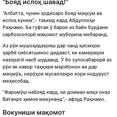
“Бояд ислоҳ шавад!”
“Албатта, чунин ҳодисаро бояд маҳкум ва
ислоҳ кунем”,- таъкид кард Абдуллоҳи
Раҳнамо. Ба гуфтаи ӯ барои аз байн бурдани
сарбозсолорӣ мақомот мубориза мебаранд.
Аз рӯи мушоҳидаҳояш дар чанд қисмҳои
ҳарбӣ сиёсатшинос дидааст, ки камераҳои
назоратӣ насб шудаанд. Ӯ бо хулосабарорӣ аз
рӯи як навор таҳқири марзбонон ва дар
маҷмӯъ, нерӯҳои мусаллаҳро кори нодуруст
меҳисобад.
“Фаромӯш набояд кард, ки доиман маҳз онҳо
Ватанро ҳимоя мекунанд”,- афзуд Раҳнамо.
Вокуниши мақомот