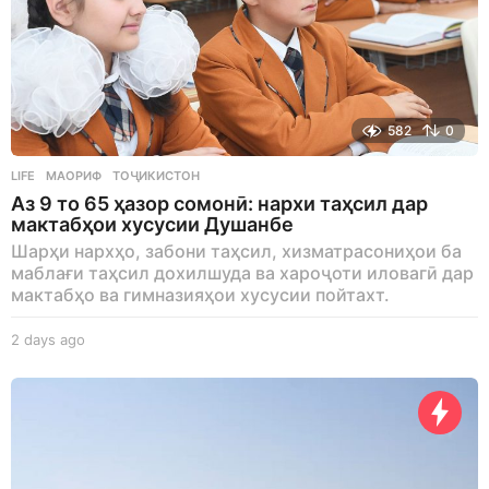
582
0
LIFE
МАОРИФ
,
ТОҶИКИСТОН
Аз 9 то 65 ҳазор сомонӣ: нархи таҳсил дар
мактабҳои хусусии Душанбе
Шарҳи нархҳо, забони таҳсил, хизматрасониҳои ба
маблағи таҳсил дохилшуда ва хароҷоти иловагӣ дар
мактабҳо ва гимназияҳои хусусии пойтахт.
2 days ago
2
d
a
y
s
a
g
o