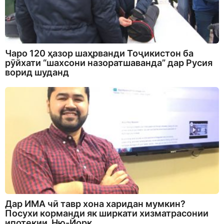
Чаро 120 ҳазор шаҳрванди Тоҷикистон ба
рӯйхати “шахсони назоратшаванда” дар Русия
ворид шуданд
Дар ИМА чӣ тавр хона харидан мумкин?
Посухи корманди як ширкати хизматрасонии
ипотекии Ню-Йорк