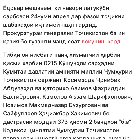
Ёдовар мешавем, ки навори латукӯби
сарбозон 24-уми апрел дар фазои тоҷикии
шабакаҳои иҷтимоӣ паҳн гардид.
Прокуратураи генералии Тоҷикистон ба ин
қазия бо гузашти чанд соат
вокуниш кард
.
Тибқи он нисбати панҷ хизматчии ҳарбии
қисми ҳарбии 0215 Қӯшунҳои сарҳадии
Кумитаи давлатии амнияти миллии Ҷумҳурии
Тоҷикистон сержант Қосимзода Ҷонибек
Абдулаҳад ва қаториҳо Азимов Фахриддин
Бахтиёрович, Камолов Аъзам Шарифхонович,
Нозимов Маҳмадназар Бузургович ва
Сайфуллоев Ҳоҷиакбар Ҳакимович бо
дастрасии моддаи 373 қисми 2 бандҳои “б,в”
Кодекси ҷиноятии Ҷумҳурии Тоҷикистон
парвандаи ҷиноятӣ оғоз карда шуда, онҳо ба