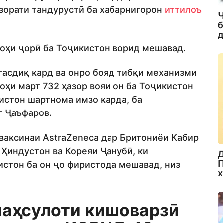
зорати тандурустӣ ба хабарнигорон
иттилоъ
Ч
б
д
моҳи ҷорӣ ба Тоҷикистон ворид мешавад.
тасдиқ кард ва онро бояд тибқи механизми
моҳи март 732 ҳазор вояи он ба Тоҷикистон
истон шартнома имзо карда, ба
т Ҷаъфаров.
 ваксинаи AstraZeneca дар Бритониёи Кабир
 Ҳиндустон ва Кореяи Ҷанубӣ, ки
Д
П
стон ба он ҷо фиристода мешавад, низ
х
маҳсулоти кишоварзӣ