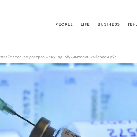
PEOPLE
LIFE
BUSINESS
ТЕН
straZeneca-ро дастрас мекунад. Муҳимтарин хабарҳои рӯз