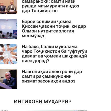
самаранокӣ: самти нави
рушди маъмурияти андоз
дар Тоҷикистон
Барои солимии ҷомеа.
Қиссаи ҷавони тоҷик, ки дар
Олмон нутритсиология
меомӯзад
На баҳс, балки муколама:
чаро Тоҷикистон ба гуфтугӯи
давлат ва ҷомеаи шаҳрвандӣ
ниёз дорад?
Навгониҳои электронӣ дар
самти рақамикунонии
хизматрасониҳои андоз
ИНТИХОБИ МУҲАРРИР