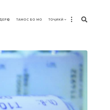
ДЕРҲО
ТАМОС БО МО
ТОҶИКӢ