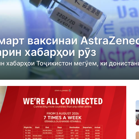
март ваксинаи AstraZene
рин хабарҳои рӯз
ин хабарҳои Тоҷикистон мегӯем, ки донистан