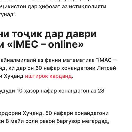
Тоҷикистон дар ҳифозат аз истиқлолияти
унад”.
ни тоҷик дар даври
 «IMEC – online»
айналмилалӣ аз фанни математика “IMAC –
ид, ки дар он 60 нафар хонандагони Литсей
ри Хуҷанд
иштирок карданд
.
дуди 10 ҳазор нафар хонандагон аз 28
ҳрдории Хуҷанд, 50 нафари хонандагони
и 8 майи соли равон баргузор мегардад,