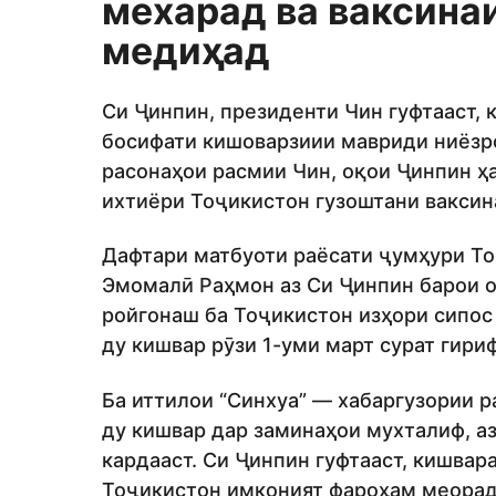
мехарад ва ваксина
медиҳад
Си Ҷинпин, президенти Чин гуфтааст, 
босифати кишоварзиии мавриди ниёзро
расонаҳои расмии Чин, оқои Ҷинпин ҳ
ихтиёри Тоҷикистон гузоштани вакси
Дафтари матбуоти раёсати ҷумҳури То
Эмомалӣ Раҳмон аз Си Ҷинпин барои 
ройгонаш ба Тоҷикистон изҳори сипос
ду кишвар рӯзи 1-уми март сурат гириф
Ба иттилои “Синхуа” — хабаргузории 
ду кишвар дар заминаҳои мухталиф, а
кардааст. Си Ҷинпин гуфтааст, кишва
Тоҷикистон имконият фароҳам меорад.