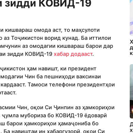
и зидди КОВИД-19
ки кишвараш омода аст, то маҳсулоти
 аз Тоҷикистон ворид кунад. Ба иттилои
Х
амчунин аз омодагии кишвараш барои дар
д
наи зидди КОВИД-19
хабар додааст
.
ҷикистон ҳам навишт, ки президент
омодагии Чин ба пешниҳоди ваксинаи
 кардааст. Тамоси телефони президентҳои
тааст.
расмии Чин, оқои Си Ҷинпин аз ҳамкориҳои
з ҷумла мубориза бо КОВИД-19 ёдоварӣ
раш барои ҳамкориҳои ҳамаҷониба бо
Д
х
 Ба навиштаи ин хабаргузорӣ, оқои Си