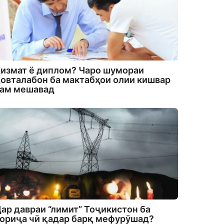
измат ё диплом? Чаро шумораи
овталабон ба мактабҳои олии кишвар
кам мешавад
ар давраи “лимит” Тоҷикистон ба
ориҷа чӣ қадар барқ мефурӯшад?