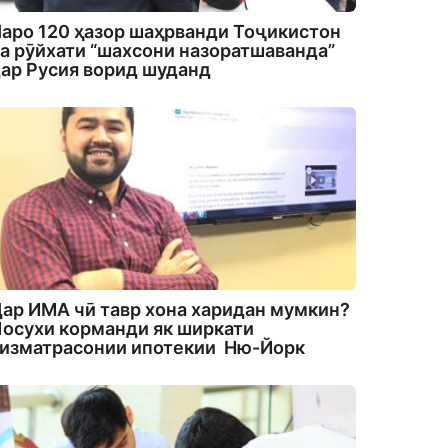
аро 120 ҳазор шаҳрванди Тоҷикистон
а рӯйхати “шахсони назоратшаванда”
ар Русия ворид шуданд
ар ИМА чӣ тавр хона харидан мумкин?
осухи корманди як ширкати
изматрасонии ипотекии Ню-Йорк