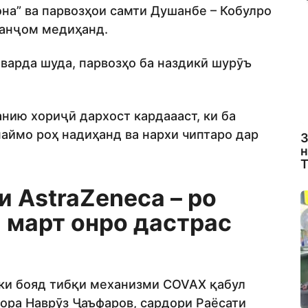
на” ва парвозҳои самти Душанбе – Кобулро
 анҷом медиҳанд.
оварда шуда, парвозҳо ба наздикӣ шурӯъ
нию хориҷӣ дархост кардаааст, ки ба
паймо роҳ надиҳанд ва нархи чиптаро дар
З
н
Т
 AstraZeneca – ро
 март онро дастрас
 ки бояд тибқи механизми COVAX қабул
бора Наврӯз Ҷаъфаров, сардори Раёсати