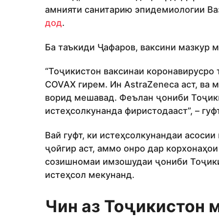
амнияти санитарию эпидемиологии Ва
дод
.
Ба таъкиди Ҷафаров, ваксини мазкур 
“Тоҷикистон ваксинаи коронавирусро 
COVAX гирем. Ин AstraZeneca аст, ва 
ворид мешавад. Феълан ҷониби Тоҷик
истеҳсолкунанда фиристодааст”, – гуф
Вай гуфт, ки истеҳсолкунандаи асосии
ҷойгир аст, аммо онро дар корхонаҳои
созишномаи имзошудаи ҷониби Тоҷики
истеҳсол мекунанд.
Чин аз Тоҷикистон 