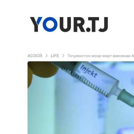
АСОСӢ
LIFE
Тоҷикистон моҳи март ваксинаи A