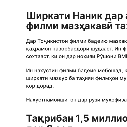
Ширкати Наник дар 
филми мазҳакавӣ та
Дар Тоҷикистон филми бадеию мазҳака
қаҳрамон наворбардорӣ шудааст. Ин 
сохтааст, ки он дар ноҳияи Рӯшони В
Ин нахустин филми бадеие мебошад, ки
ширкати мазкур ба таҳияи филмҳои му
кор дорад.
Нахустнамоиши он дар рӯзи муҳофизаи
Тақрибан 1,5 миллио