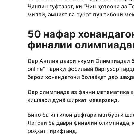
Ҷинпин гуфтааст, ки “Чин қотеона аз 
миллӣ, амният ва субот пуштибонӣ мек
50 нафар хонандаго
финалии олимпиадаи
Дар Англия даври якуми Олимпиадаи б
online” тариқи фосилавӣ баргузор гард
барои хонандагони болаёқат дар шаҳ
Дар олимпиада аз фанни математика ҳу
кишвари дунё ширкат меварзанд.
Бино ба иттилои дафтари матбуоти ша
Литсей ба даври финалии олимпиада, к
роҳхат гирифтанд.