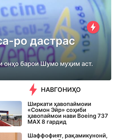
ca-ро дастрас
и онҳо барои Шумо муҳим аст.
НАВГОНИҲО
Ширкати ҳавопаймоии
«Сомон Эйр» соҳиби
ҳавопаймои нави Boeing 737
MAX 8 гардид
Шаффофият, рақамикунонӣ,