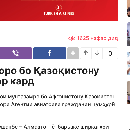
1625
нафар дид
0
оро бо Қазоқистону
ор кард
хои мунтазамро бо Афғонистону Қазоқистон
ори Агентии авиатсияи граждании ҷумҳурӣ
Душанбе – Алмаато – ё баръакс ширкатҳои