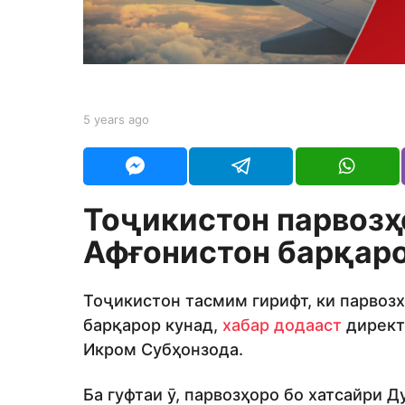
s
a
g
o
b
5 years ago
5
y
y
Y
e
O
a
U
r
R
s
Тоҷикистон парвозҳ
a
g
Афғонистон барқар
o
Тоҷикистон тасмим гирифт, ки парвоз
барқарор кунад,
хабар додааст
директ
Икром Субҳонзода.
Ба гуфтаи ӯ, парвозҳоро бо хатсайри 