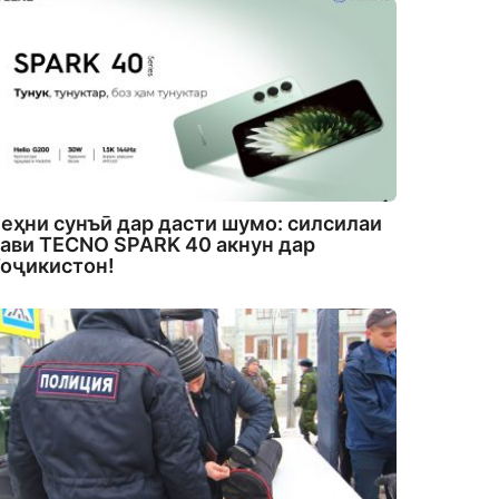
еҳни сунъӣ дар дасти шумо: силсилаи
ави TECNO SPARK 40 акнун дар
оҷикистон!