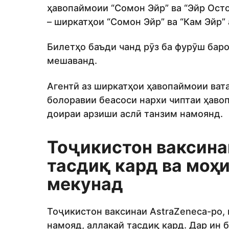
ҳавопаймоии “Сомон Эйр” ва “Эйр Осто
– ширкатҳои “Сомон Эйр” ва “Кам Эйр”
Билетҳо баъди чанд рӯз ба фурӯш бар
мешаванд.
Агентӣ аз ширкатҳои ҳавопаймоии вата
болоравии беасоси нархи чиптаи ҳаво
доираи арзиши аслӣ танзим намоянд.
Тоҷикистон ваксинаи
тасдиқ кард ва моҳи
мекунад
Тоҷикистон ваксинаи AstraZeneca-ро,
намояд, аллакай тасдиқ кард. Дар ин 