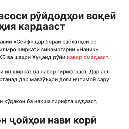
асоси рӯйдодҳои воқеӣ
ҳия кардааст
вии «Сейф» дар бораи саёҳатҳои се
филмро ширкати синамогарии «Наник»
МКБ ва шаҳри Хуҷанд рӯйи
навор омадааст
.
 ин ширкат ба навор гирифтааст. Дар асл
станад дар мавзӯъҳои доғи иҷтимоӣ сару
 кӯдакон ба нақша гирифта шудааст.
н ҷойҳои нави корӣ