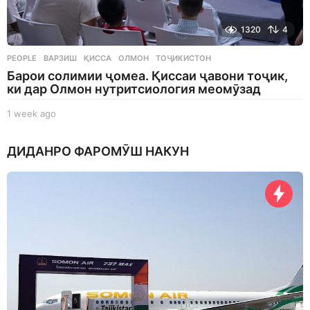
1320
4
PEOPLE
ВАРЗИШ
,
ҚИССА
,
ОЛМОН
,
ТОҶИКИСТОН
Барои солимии ҷомеа. Қиссаи ҷавони тоҷик,
ки дар Олмон нутритсиология меомӯзад
1 week ago
1
w
e
ДИДАНРО ФАРОМӮШ НАКУН
e
k
a
g
o