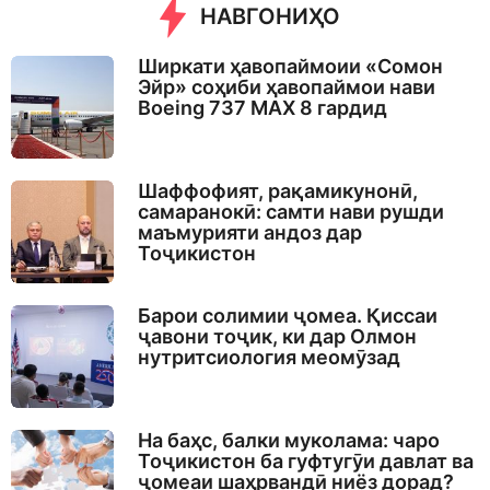
НАВГОНИҲО
Ширкати ҳавопаймоии «Сомон
Эйр» соҳиби ҳавопаймои нави
Boeing 737 MAX 8 гардид
Шаффофият, рақамикунонӣ,
самаранокӣ: самти нави рушди
маъмурияти андоз дар
Тоҷикистон
Барои солимии ҷомеа. Қиссаи
ҷавони тоҷик, ки дар Олмон
нутритсиология меомӯзад
На баҳс, балки муколама: чаро
Тоҷикистон ба гуфтугӯи давлат ва
ҷомеаи шаҳрвандӣ ниёз дорад?