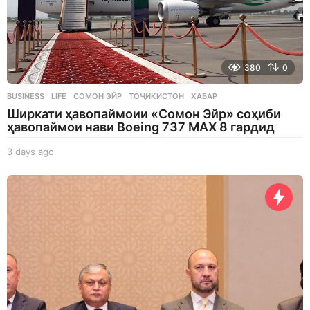
380
0
BUSINESS
,
LIFE
СОМОН ЭЙР
,
ТОҶИКИСТОН
,
ХАБАР
Ширкати ҳавопаймоии «Сомон Эйр» соҳиби
ҳавопаймои нави Boeing 737 MAX 8 гардид
3 days ago
3
d
a
y
s
a
g
o