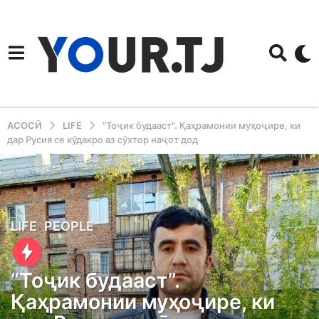
АСОСӢ
LIFE
"Тоҷик будааст". Қаҳрамонии муҳоҷире, ки
дар Русия се кӯдакро аз сӯхтор наҷот дод
1
LIFE
,
PEOPLE
y
e
“Тоҷик будааст”.
a
Қаҳрамонии муҳоҷире, ки
r