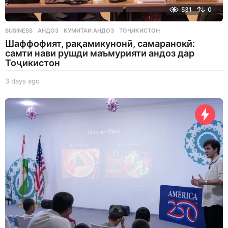
531
0
BUSINESS
АНДОЗ
,
КУМИТАИ АНДОЗ
,
ТОҶИКИСТОН
Шаффофият, рақамикунонӣ, самаранокӣ:
самти нави рушди маъмурияти андоз дар
Тоҷикистон
3 days ago
3
d
a
y
s
a
g
o