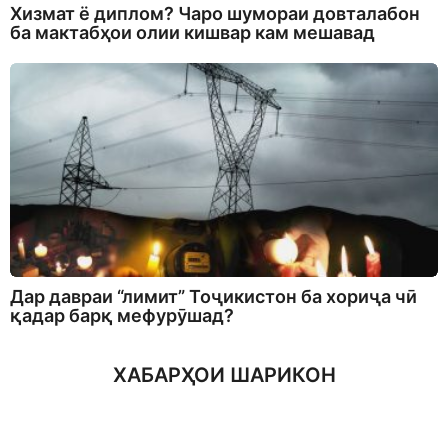
Хизмат ё диплом? Чаро шумораи довталабон
ба мактабҳои олии кишвар кам мешавад
Дар давраи “лимит” Тоҷикистон ба хориҷа чӣ
қадар барқ мефурӯшад?
ХАБАРҲОИ ШАРИКОН