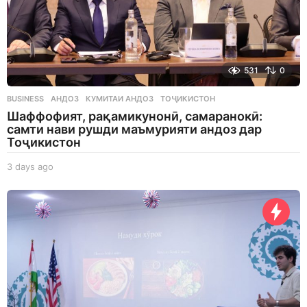
531
0
BUSINESS
АНДОЗ
,
КУМИТАИ АНДОЗ
,
ТОҶИКИСТОН
Шаффофият, рақамикунонӣ, самаранокӣ:
самти нави рушди маъмурияти андоз дар
Тоҷикистон
3 days ago
3
d
a
y
s
a
g
o