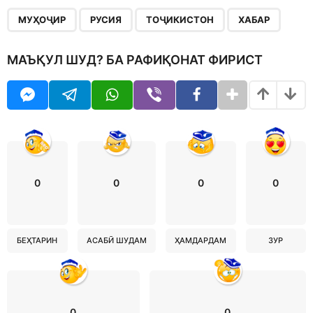
,
,
,
МУҲОҶИР
РУСИЯ
ТОҶИКИСТОН
ХАБАР
МАЪҚУЛ ШУД? БА РАФИҚОНАТ ФИРИСТ
0
0
0
0
БЕҲТАРИН
АСАБӢ ШУДАМ
ҲАМДАРДАМ
ЗУР
0
0