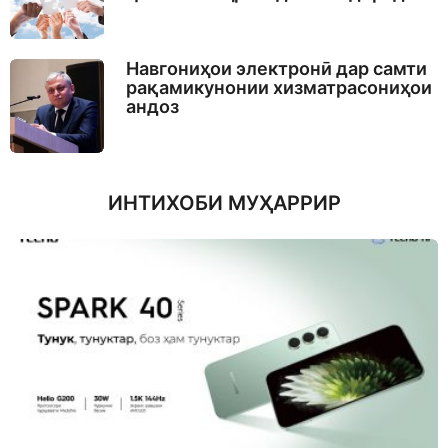
Навгониҳои электронӣ дар самти
рақамикунонии хизматрасониҳои
андоз
ИНТИХОБИ МУҲАРРИР