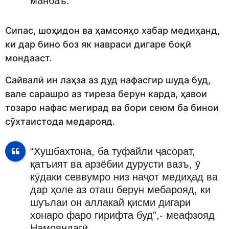
манбаъ.
Сипас, шоҳидон ва ҳамсояҳо хабар медиҳанд,
ки дар бино боз як навраси дигаре боқӣ
мондааст.
Сайвалӣ ин лаҳза аз дуд нафасгир шуда буд,
вале сарашро аз тиреза берун карда, ҳавои
тозаро нафас мегирад ва бори сеюм ба бинои
сӯхтаистода медарояд.
“Хушбахтона, ба туфайли ҷасорат,
қатъият ва арзёбии дурусти вазъ, ӯ
кӯдаки севвумро низ наҷот медиҳад ва
дар ҳоле аз оташ берун мебарояд, ки
шуълаи он аллакай қисми дигари
хонаро фаро гирифта буд”,- меафзояд
Намояндагӣ.