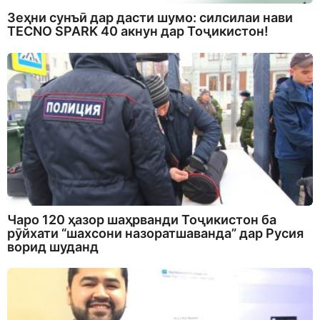
Зеҳни сунъӣ дар дасти шумо: силсилаи нави
TECNO SPARK 40 акнун дар Тоҷикистон!
Чаро 120 ҳазор шаҳрванди Тоҷикистон ба
рӯйхати “шахсони назоратшаванда” дар Русия
ворид шуданд