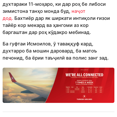
духтараки 11-моҳаро, ки дар роҳ бе либоси
зимистона танҳо монда буд,
наҷот
дод.
Бахтиёр дар як ширкати интиқоли ғизои
тайёр кор мекард ва ҳангоми аз кор
баргаштан дар роҳ кӯдакро мебинад.
Ба гуфтаи Исмоилов, ӯ таваққуф кард,
духтарро ба мошин даровард, ба матоъ
печонид, ба ёрии таъҷилӣ ва полис занг зад.