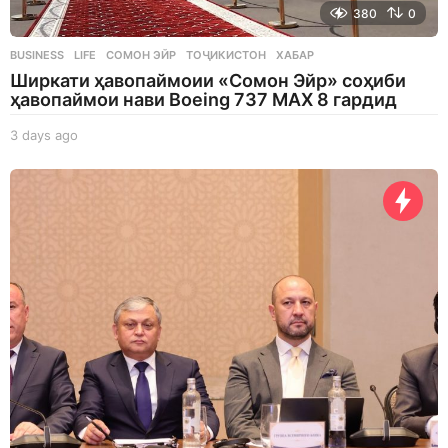
380
0
BUSINESS
,
LIFE
СОМОН ЭЙР
,
ТОҶИКИСТОН
,
ХАБАР
Ширкати ҳавопаймоии «Сомон Эйр» соҳиби
ҳавопаймои нави Boeing 737 MAX 8 гардид
3 days ago
3
d
a
y
s
a
g
o