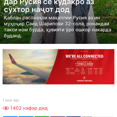
дар Русия се кӯдакро аз
a
сӯхтор наҷот дод
g
o
Қаблан расонаҳои маҳаллии Русия аз ин
1
муҳоҷир Саид Шарипови 32-сола, ронандаи
y
такси ном бурда, ҳувияти ӯро ошкор накарда
буданд.
e
a
r
a
g
o
b
1 year ago
1
y
y
1402
нафар дид
S
e
h
a