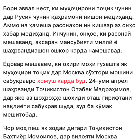
Бори аввал нест, ки муҳоҷирони тоҷик чунин
дар Русия чунин қаҳрамонӣ нишон медиҳанд.
Аммо на ҳамеша расонаҳои ин кишвар аз онҳо
хабар медиҳанд. Инчунин, онҳое, ки расонаӣ
мешаванд, аксаран мансубияти миллӣ ё
шаҳрвандиашон ошкор карда намешавад.
Ёдовар мешавем, ки охири моҳи гузашта як
муҳоҷири тоҷик дар Москва сӯхтори мошини
сабукравро
хомӯш карда буд
. 24-уми апрел
шаҳрванди Тоҷикистон Отабек Мадраҳимов,
дар яке аз шоҳроҳҳо шоҳиди оташ гирифтани
нақлиёти сабукрав шуда, зуд ба кӯмак
мешитобад.
Чор моҳ пеш як зодаи дигари Тоҷикистон
Бахтиёр Исмоилов, дар вилояти Москва