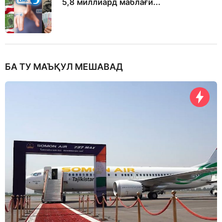
5,8 миллиард маблағи...
БА ТУ МАЪҚУЛ МЕШАВАД