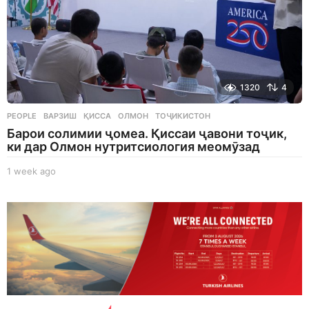
1320
4
PEOPLE
ВАРЗИШ
,
ҚИССА
,
ОЛМОН
,
ТОҶИКИСТОН
Барои солимии ҷомеа. Қиссаи ҷавони тоҷик,
ки дар Олмон нутритсиология меомӯзад
1 week ago
1
w
e
e
k
a
g
o