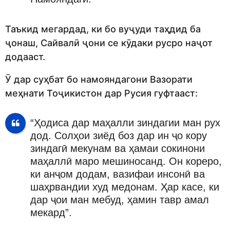
Таъкид мегардад, ки бо вуҷуди таҳдид ба
ҷонаш, Сайвалӣ ҷони се кӯдаки русро наҷот
додааст.
Ӯ дар суҳбат бо намояндагони Вазорати
меҳнати Тоҷикистон дар Русия гуфтааст:
“Ҳодиса дар маҳалли зиндагии ман рух
дод. Солҳои зиёд боз дар ин ҷо кору
зиндагӣ мекунам ва ҳамаи сокинони
маҳаллӣ маро мешиносанд. Он кореро,
ки анҷом додам, вазифаи инсонӣ ва
шаҳрвандии худ медонам. Ҳар касе, ки
дар ҷои ман мебуд, ҳамин тавр амал
мекард”.