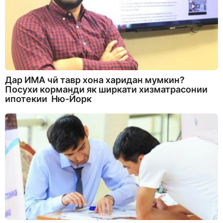
Дар ИМА чӣ тавр хона харидан мумкин?
Посухи корманди як ширкати хизматрасонии
ипотекии Ню-Йорк