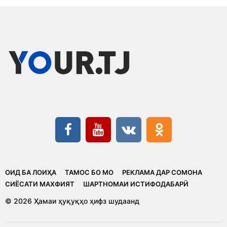
ОИД БА ЛОИҲА
ТАМОС БО МО
РЕКЛАМА ДАР СОМОНА
CИЁСАТИ МАХФИЯТ
ШАРТНОМАИ ИСТИФОДАБАРӢ
© 2026 Ҳамаи ҳуқуқҳо ҳифз шудаанд