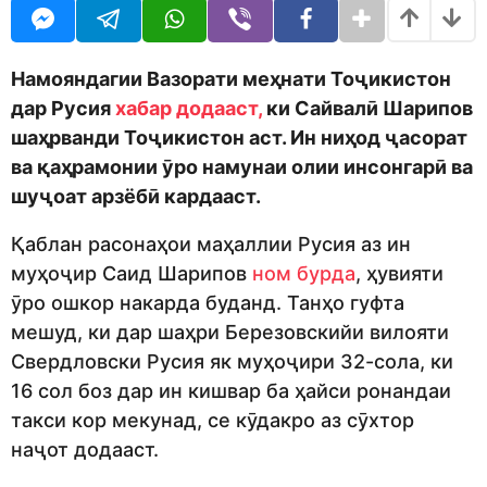
o
r
d
a
m
g
o
o
Намояндагии Вазорати меҳнати Тоҷикистон
n
дар Русия
хабар додааст,
ки Сайвалӣ Шарипов
шаҳрванди Тоҷикистон аст. Ин ниҳод ҷасорат
ва қаҳрамонии ӯро намунаи олии инсонгарӣ ва
шуҷоат арзёбӣ кардааст.
Қаблан расонаҳои маҳаллии Русия аз ин
муҳоҷир Саид Шарипов
ном бурда
, ҳувияти
ӯро ошкор накарда буданд. Танҳо гуфта
мешуд, ки дар шаҳри Березовскийи вилояти
Свердловски Русия як муҳоҷири 32-сола, ки
16 сол боз дар ин кишвар ба ҳайси ронандаи
такси кор мекунад, се кӯдакро аз сӯхтор
наҷот додааст.