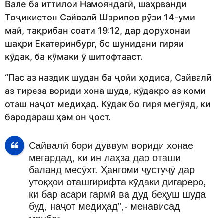
Вале ба иттилои Намояндагӣ, шаҳрванди
Тоҷикистон Сайвалӣ Шарипов рӯзи 14-уми
май, тақрибан соати 19:12, дар дорухонаи
шаҳри Екатеринбург, бо шунидани гиряи
кӯдак, ба кӯмаки ӯ шитофтааст.
“Пас аз наздик шудан ба ҷойи ҳодиса, Сайвалӣ
аз тиреза вориди хона шуда, кӯдакро аз коми
оташ наҷот медиҳад. Кӯдак бо гиря мегӯяд, ки
бародараш ҳам он ҷост.
Сайвалӣ бори дуввум вориди хонае
мегардад, ки ин лаҳза дар оташи
баланд месӯхт. Ҳангоми ҷустуҷӯ дар
утоқҳои оташгирифта кӯдаки дигареро,
ки бар асари гармӣ ва дуд беҳуш шуда
буд, наҷот медиҳад”,- менависад