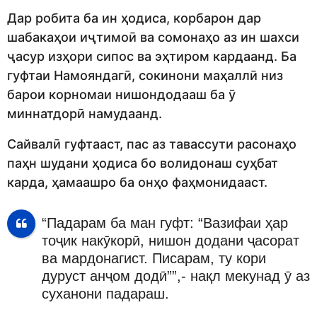
Дар робита ба ин ҳодиса, корбарон дар
шабакаҳои иҷтимоӣ ва сомонаҳо аз ин шахси
ҷасур изҳори сипос ва эҳтиром кардаанд. Ба
гуфтаи Намояндагӣ, сокинони маҳаллӣ низ
барои корномаи нишондодааш ба ӯ
миннатдорӣ намудаанд.
Сайвалӣ гуфтааст, пас аз тавассути расонаҳо
паҳн шудани ҳодиса бо волидонаш суҳбат
карда, ҳамаашро ба онҳо фаҳмонидааст.
“Падарам ба ман гуфт: “Вазифаи ҳар
тоҷик накӯкорӣ, нишон додани ҷасорат
ва мардонагист. Писарам, ту кори
дуруст анҷом додӣ””,- нақл мекунад ӯ аз
суханони падараш.