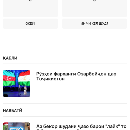
ОКЕЙ!
ИН ЧӢ ХЕЛ ШУД?
ҚАБЛӢ
Рӯзҳои фарҳанги Озарбойҷон дар
Тоҷикистон
НАВБАТӢ
Аз бекор шудани ҷазо барои "лайк" то