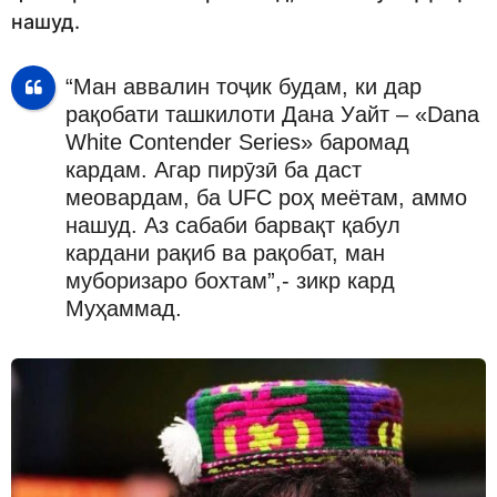
нашуд.
“Ман аввалин тоҷик будам, ки дар
рақобати ташкилоти Дана Уайт – «Dana
White Contender Series» баромад
кардам. Агар пирӯзӣ ба даст
меовардам, ба UFC роҳ меётам, аммо
нашуд. Аз сабаби барвақт қабул
кардани рақиб ва рақобат, ман
муборизаро бохтам”,- зикр кард
Муҳаммад.