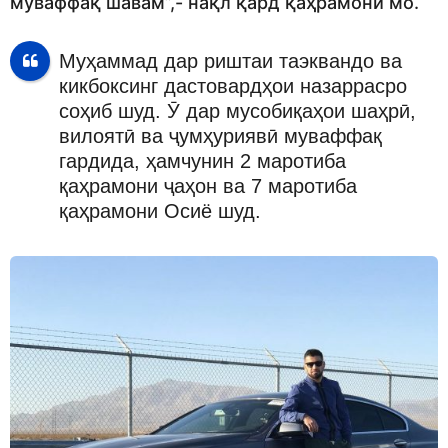
муваффақ шавам”,- нақл қард қаҳрамони мо.
Муҳаммад дар риштаи таэквандо ва
кикбоксинг дастовардҳои назаррасро
соҳиб шуд. Ӯ дар мусобиқаҳои шаҳрӣ,
вилоятӣ ва ҷумҳуриявӣ муваффақ
гардида, ҳамчунин 2 маротиба
қаҳрамони ҷаҳон ва 7 маротиба
қаҳрамони Осиё шуд.