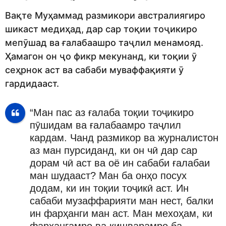
Вақте Муҳаммад размикори австралиягиро
шикаст медиҳад, дар сар тоқии тоҷикиро
мепӯшад ва ғалабаашро таҷлил менамояд.
Ҳамагон он ҷо фикр мекунанд, ки тоқии ӯ
сеҳрнок аст ва сабаби муваффақияти ӯ
гардидааст.
“Ман пас аз ғалаба тоқии тоҷикиро
пӯшидам ва ғалабаамро таҷлил
кардам. Чанд размикор ва журналистон
аз ман пурсиданд, ки он чӣ дар сар
дорам чӣ аст ва оё ин сабаби ғалабаи
ман шудааст? Ман ба онҳо посух
додам, ки ин тоқии тоҷикӣ аст. Ин
сабаби музаффарияти ман нест, балки
ин фарҳанги ман аст. Ман мехоҳам, ки