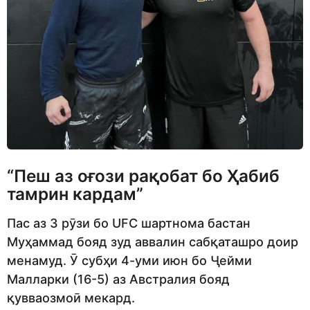
“Пеш аз оғози рақобат бо Ҳабиб
тамрин кардам”
Пас аз 3 рӯзи бо UFC шартнома бастан
Муҳаммад бояд зуд аввалин сабқаташро доир
менамуд. Ӯ субҳи 4-уми июн бо Ҷейми
Малларки (16-5) аз Австралия бояд
қувваозмоӣ мекард.