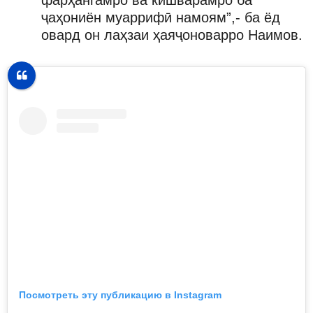
фарҳангамро ва кишварамро ба
ҷаҳониён муаррифӣ намоям”,- ба ёд
овард он лаҳзаи ҳаяҷоноварро Наимов.
Посмотреть эту публикацию в Instagram