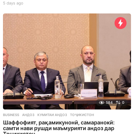
5 days ago
5
d
a
y
s
a
g
o
584
0
BUSINESS
АНДОЗ
,
КУМИТАИ АНДОЗ
,
ТОҶИКИСТОН
Шаффофият, рақамикунонӣ, самаранокӣ:
самти нави рушди маъмурияти андоз дар
Тоҷикистон