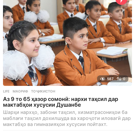
587
0
LIFE
МАОРИФ
,
ТОҶИКИСТОН
Аз 9 то 65 ҳазор сомонӣ: нархи таҳсил дар
мактабҳои хусусии Душанбе
Шарҳи нархҳо, забони таҳсил, хизматрасониҳои ба
маблағи таҳсил дохилшуда ва хароҷоти иловагӣ дар
мактабҳо ва гимназияҳои хусусии пойтахт.