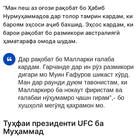
“Ман пеш аз оғози рақобат бо Ҳабиб
Нурмуҳаммадов дар толор тамрин кардам, ки
бароям эҳсоси аҷиб бахшид. Эҳсос кардам, ки
барои рақобат бо размикори австралиягӣ
ҳаматарафа омода шудам.
Дар рақобат бо Малларки ғалаба
кардам. Гарчанде дар ин рӯз размикори
дигари мо Муин Ғафуров шикаст хӯрд.
Ман дар раунди дуюм тавонистам, ки
Малларкиро ба нокаут фиристам ва
ғалабаи нӯҳумамро ҷашн гирам”,- бо
хушҳолӣ мегӯяд қаҳрамон мо.
Туҳфаи президенти UFC ба
Муҳаммад