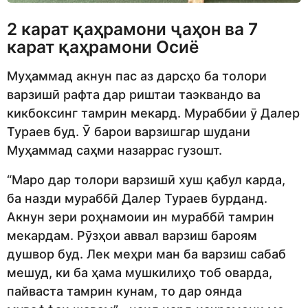
2 карат қаҳрамони ҷаҳон ва 7
карат қаҳрамони Осиё
Муҳаммад акнун пас аз дарсҳо ба толори
варзишӣ рафта дар риштаи таэквандо ва
кикбоксинг тамрин мекард. Мураббии ӯ Далер
Тураев буд. Ӯ барои варзишгар шудани
Муҳаммад саҳми назаррас гузошт.
“Маро дар толори варзишӣ хуш қабул карда,
ба назди мураббӣ Далер Тураев бурданд.
Акнун зери роҳнамоии ин мураббӣ тамрин
мекардам. Рӯзҳои аввал варзиш бароям
душвор буд. Лек меҳри ман ба варзиш сабаб
мешуд, ки ба ҳама мушкилиҳо тоб оварда,
пайваста тамрин кунам, то дар оянда