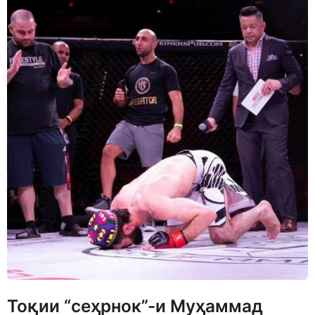
Тоқии “сеҳрнок”-и Муҳаммад