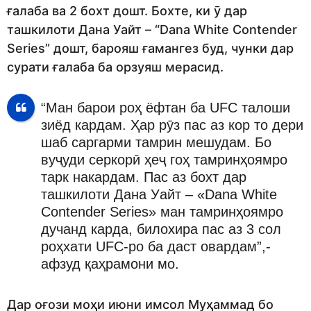
ғалаба ва 2 бохт дошт. Бохте, ки ӯ дар
ташкилоти Дана Уайт – “Dana White Contender
Series” дошт, барояш ғамангез буд, чунки дар
сурати ғалаба ба орзуяш мерасид.
“Ман барои роҳ ёфтан ба UFC талоши
зиёд кардам. Ҳар рӯз пас аз кор то дери
шаб саргарми тамрин мешудам. Бо
вуҷуди серкорӣ ҳеҷ гоҳ тамринҳоямро
тарк накардам. Пас аз бохт дар
ташкилоти Дана Уайт – «Dana White
Contender Series» ман тамринҳоямро
дучанд карда, билохира пас аз 3 сол
роҳхати UFC-ро ба даст овардам”,-
афзуд қаҳрамони мо.
Дар оғози моҳи июни имсол Муҳаммад бо