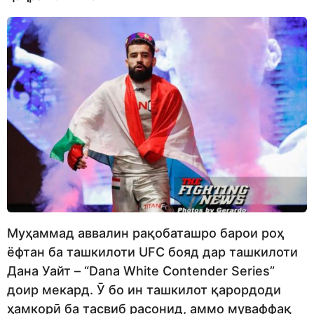
Муҳаммад аввалин рақобаташро барои роҳ
ёфтан ба ташкилоти UFC бояд дар ташкилоти
Дана Уайт – “Dana White Contender Series”
доир мекард. Ӯ бо ин ташкилот қарордоди
ҳамкорӣ ба тасвиб расонид, аммо муваффақ