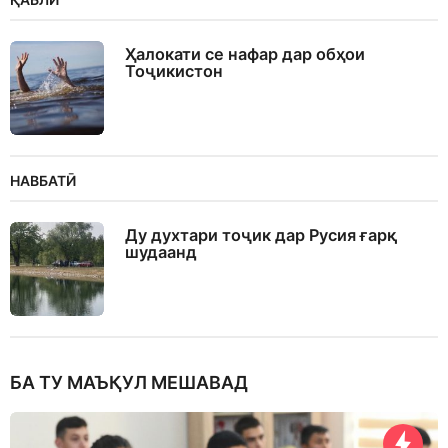
Ҳалокати се нафар дар обҳои
Тоҷикистон
НАВБАТӢ
Ду духтари тоҷик дар Русия ғарқ
шудаанд
БА ТУ МАЪҚУЛ МЕШАВАД