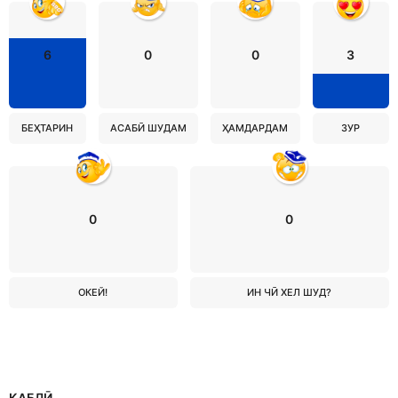
6
0
0
3
БЕҲТАРИН
АСАБӢ ШУДАМ
ҲАМДАРДАМ
ЗУР
0
0
ОКЕЙ!
ИН ЧӢ ХЕЛ ШУД?
ҚАБЛӢ