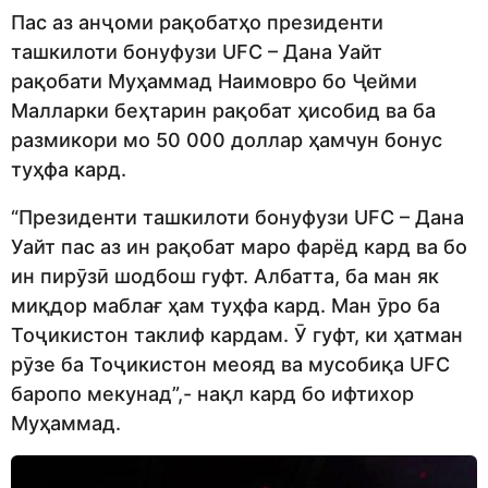
Пас аз анҷоми рақобатҳо президенти
ташкилоти бонуфузи UFC – Дана Уайт
рақобати Муҳаммад Наимовро бо Ҷейми
Малларки беҳтарин рақобат ҳисобид ва ба
размикори мо 50 000 доллар ҳамчун бонус
туҳфа кард.
“Президенти ташкилоти бонуфузи UFC – Дана
Уайт пас аз ин рақобат маро фарёд кард ва бо
ин пирӯзӣ шодбош гуфт. Албатта, ба ман як
миқдор маблағ ҳам туҳфа кард. Ман ӯро ба
Тоҷикистон таклиф кардам. Ӯ гуфт, ки ҳатман
рӯзе ба Тоҷикистон меояд ва мусобиқа UFC
баропо мекунад”,- нақл кард бо ифтихор
Муҳаммад.