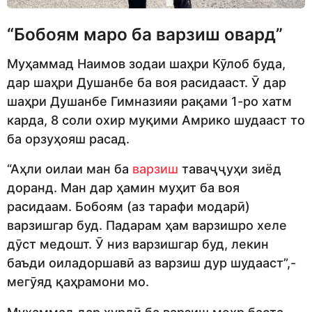
“Бобоям маро ба варзиш овард”
Муҳаммад Наимов зодаи шаҳри Кӯлоб буда,
дар шаҳри Душанбе ба воя расидааст. Ӯ дар
шаҳри Душанбе Гимназияи рақами 1-ро хатм
карда, 8 соли охир муқими Амрико шудааст то
ба орзуҳояш расад.
“Аҳли оилаи ман ба
варзиш
таваҷҷуҳи зиёд
доранд. Ман дар ҳамин муҳит ба воя
расидаам. Бобоям (аз тарафи модарӣ)
варзишгар буд. Падарам ҳам варзишро хеле
дӯст медошт. Ӯ низ варзишгар буд, лекин
баъди оиладоршавӣ аз варзиш дур шудааст”,-
мегӯяд қаҳрамони мо.