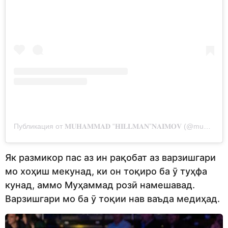
Публикация от 𝐌𝐔𝐇𝐀𝐌𝐌𝐀𝐃 “𝐇𝐈𝐋𝐋𝐌𝐀𝐍”𝐍𝐀𝐈𝐌𝐎𝐕 (@muhammad_naimov)
Як размикор пас аз ин рақобат аз варзишгари
мо хоҳиш мекунад, ки он тоқиро ба ӯ туҳфа
кунад, аммо Муҳаммад розӣ намешавад.
Варзишгари мо ба ӯ тоқии нав ваъда медиҳад.