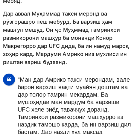
меояд.
Дар аввал Муҳаммад такси меронд ва
рӯзгорашро пеш мебурд. Ба варзиш ҳам
машғул мешуд. Он ҷо Муҳммад тамринҳои
размикорони машҳур ба монанди Конор
Макрегорро дар UFC дида, ба ин намуд мароқ
зоҳир кард. Мардуми Амрико низ мухлиси ин
риштаи вариш будаанд.
“Ман дар Амрико такси мерондам, вале
барои варзиш вақти муайян доштам ва
дар толор тамрин мекардам. Ба
мушоҳидаи ман мардум ба варзиши
UFC хеле зиёд таваҷҷуҳ доранд.
Тамринҳои размикорони машҳурро аз
наздик тамошо карда, ба ин варзиш дил
бастам. Дар назди худ мақсад