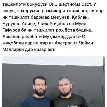
ташкилоти бонуфузи UFC шартнома баст. Ӯ
акнун, чаҳорумин размикори тоҷик аст, ки дар
ин ташкилот баромад мекунад. Қаблан,
Нурулло Алиев, Лоиқ Раҷабов ва Муин
Ғафуров ба ин ташкилот роҳ ёфта буданд.
Аввалин рақобати Муҳаммад дар UFC
муқобили варзишгар аз Австралия Ҷейми
Малларки дар назар аст.