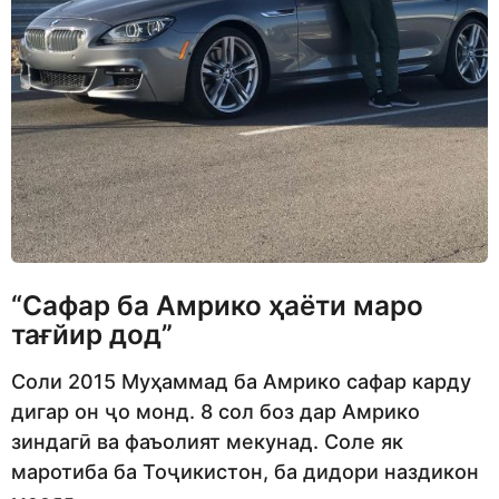
“Сафар ба Амрико ҳаёти маро
тағйир дод”
Соли 2015 Муҳаммад ба Амрико сафар карду
дигар он ҷо монд. 8 сол боз дар Амрико
зиндагӣ ва фаъолият мекунад. Соле як
маротиба ба Тоҷикистон, ба дидори наздикон