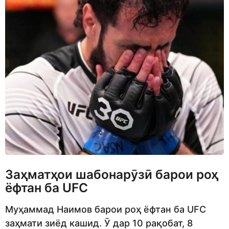
Заҳматҳои шабонарӯзӣ барои роҳ
ёфтан ба UFC
Муҳаммад Наимов барои роҳ ёфтан ба UFC
заҳмати зиёд кашид. Ӯ дар 10 рақобат, 8