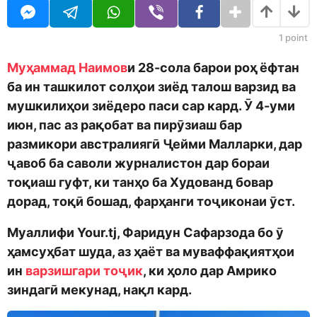
o
r
d
s
m
a
1
point
o
g
n
o
Муҳаммад Наимов
и 28-сола барои роҳ ёфтан
ба ин ташкилот солҳои зиёд талош варзид ва
мушкилиҳои зиёдеро паси сар кард. Ӯ 4-уми
июн, пас аз рақобат ва пирӯзиаш бар
размикори австралиягӣ Ҷейми Малларки, дар
ҷавоб ба саволи журналистон дар бораи
тоқиаш гуфт, ки танҳо ба Худованд бовар
дорад, тоқӣ бошад, фарҳанги тоҷиконаи ӯст.
Муаллифи Your.tj, Фаридун Сафарзода бо ӯ
ҳамсуҳбат шуда, аз ҳаёт ва муваффақиятҳои
ин
варзишгари тоҷик
, ки ҳоло дар Амрико
зиндагӣ мекунад, нақл кард.