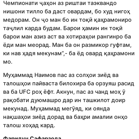
Чемпионати ҷаҳон аз риштаи таэквандо
нишони тилло ба даст овардам, бо худ нигоҳ
медорам. Он ҷо ман бо ин тоқӣ қаҳрамониро
таҷлил карда будам. Барои ҳамин ин тоқӣ
барои ман азиз аст ва хотираҳои рангинро ба
ёди ман меорад. Ман ба он размикор гуфтам,
ки нав ҳадя мекунам”,- ба ёд овард қаҳрамони
мо.
Муҳаммад Наимов пас аз солҳои зиёд ва
талошҳои пайваста билохира ба орзуяш расид
ва ба UFC роҳ ёфт. Акнун, пас аз чанд моҳ ӯ
рақобати дуюмашро дар ин ташкилот доир
мекунад. Муҳаммад мегӯяд, ки оянда
нақшаҳои зиёд дорад ва баҳри амалии онҳо
талош хоҳад кард.
Фаридун Сафарзода