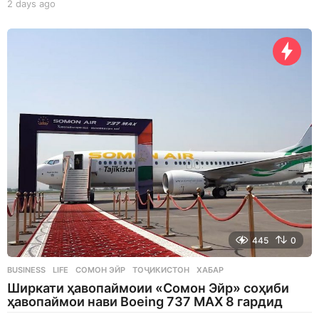
2 days ago
2
d
a
y
s
a
g
o
445
0
BUSINESS
,
LIFE
СОМОН ЭЙР
,
ТОҶИКИСТОН
,
ХАБАР
Ширкати ҳавопаймоии «Сомон Эйр» соҳиби
ҳавопаймои нави Boeing 737 MAX 8 гардид