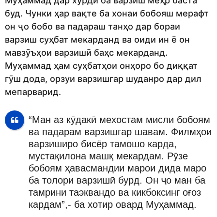
Муҳаммад дар хурдӣ ба варзиш меҳр баста
буд. Чунки ҳар вақте ба хонаи бобояш мерафт
он ҷо бобо ва падараш танҳо дар бораи
варзиш суҳбат мекарданд ва оиди ин ё он
мавзӯъҳои варзишӣ баҳс мекарданд.
Муҳаммад ҳам суҳбатҳои онҳоро бо диққат
гӯш дода, орзуи варзишгар шуданро дар дил
мепарварид.
“Ман аз кӯдакӣ мехостам мисли бобоям
ва падарам варзишгар шавам. Филмҳои
варзиширо бисёр тамошо карда,
мустақилона машқ мекардам. Рӯзе
бобоям ҳавасмандии марои дида маро
ба толори варзишӣ бурд. Он ҷо ман ба
тамрини таэквандо ва кикбоксинг оғоз
кардам”,- ба хотир овард Муҳаммад.