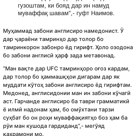
гузоштам, ки бояд дар ин намуд
муваффақ шавам”,- гуфт Наимов.
Муҳаммад забони англисиро намедонист. Ӯ
дар ҷараёни тамринҳо дар толор бо
тамринкорон забонро ёд гирифт. Ҳоло озодона
бо забони англисӣ ҳарф зада метавонад.
“Ман вақте дар UFC тамринҳоро оғоз кардам,
дар толор бо ҳаммашқҳои дигарам дар як
муддати кӯтоҳ забони англисиро ёд гирифтам.
Медонед, англисидонии ман ин забони кӯчагӣ
аст. Гарчанде англисиро ба таври грамматикӣ
ё илмӣ надонам ҳам, бо омӯхтани тарзи
суҳбат бо он роҳи муваффақиятҳо боз ҳам ба
рӯи ман кушода гардиданд”,- мегӯяд
қаҳрамони мо.