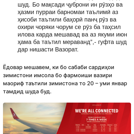
шуд. Бо мақсади ҷуброни ин рӯзҳо ва
ҳазми пурраи барномаи таълимӣ аз
ҳисоби таътили баҳорӣ панҷ рӯз ва
охири чоряки чорум се рӯз ба таҳсил
илова карда мешавад ва аз якуми июн
ҳама ба таътил мераванд”,- гуфта шуд
дар нишасти Вазорат.
Ёдовар мешавем, ки бо сабаби сардиҳои
зимистони имсола бо фармоиши вазири
маориф таътили зимистона то 20 – уми январ
тамдид шуда буд.