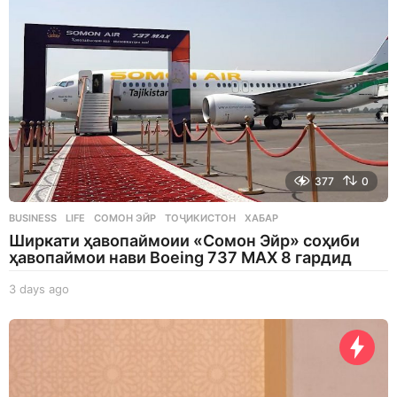
377
0
BUSINESS
,
LIFE
СОМОН ЭЙР
,
ТОҶИКИСТОН
,
ХАБАР
Ширкати ҳавопаймоии «Сомон Эйр» соҳиби
ҳавопаймои нави Boeing 737 MAX 8 гардид
3 days ago
3
d
a
y
s
a
g