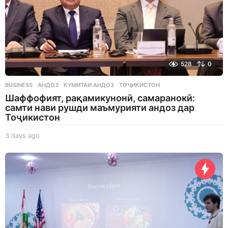
528
0
BUSINESS
АНДОЗ
,
КУМИТАИ АНДОЗ
,
ТОҶИКИСТОН
Шаффофият, рақамикунонӣ, самаранокӣ:
самти нави рушди маъмурияти андоз дар
Тоҷикистон
3 days ago
3
d
a
y
s
a
g
o