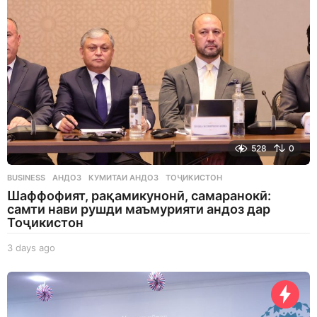
o
528
0
BUSINESS
АНДОЗ
,
КУМИТАИ АНДОЗ
,
ТОҶИКИСТОН
Шаффофият, рақамикунонӣ, самаранокӣ:
самти нави рушди маъмурияти андоз дар
Тоҷикистон
3 days ago
3
d
a
y
s
a