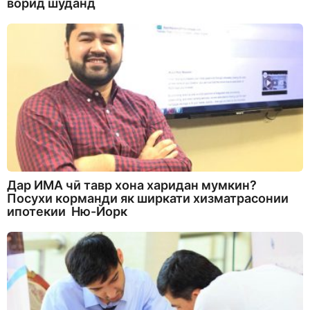
ворид шуданд
Дар ИМА чӣ тавр хона харидан мумкин?
Посухи корманди як ширкати хизматрасонии
ипотекии Ню-Йорк