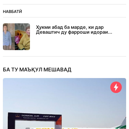
НАВБАТӢ
Ҳукми абад ба марде, ки дар
Деваштич ду фарроши идораи...
БА ТУ МАЪҚУЛ МЕШАВАД