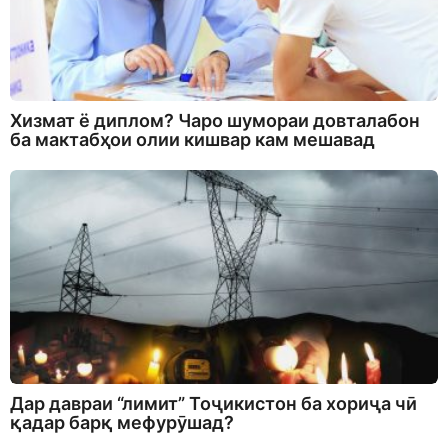
Хизмат ё диплом? Чаро шумораи довталабон
ба мактабҳои олии кишвар кам мешавад
Дар давраи “лимит” Тоҷикистон ба хориҷа чӣ
қадар барқ мефурӯшад?