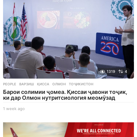
g
o
1319
4
PEOPLE
ВАРЗИШ
,
ҚИССА
,
ОЛМОН
,
ТОҶИКИСТОН
Барои солимии ҷомеа. Қиссаи ҷавони тоҷик,
ки дар Олмон нутритсиология меомӯзад
1 week ago
1
w
e
e
k