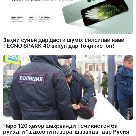
Зеҳни сунъӣ дар дасти шумо: силсилаи нави
TECNO SPARK 40 акнун дар Тоҷикистон!
Чаро 120 ҳазор шаҳрванди Тоҷикистон ба
рӯйхати “шахсони назоратшаванда” дар Русия