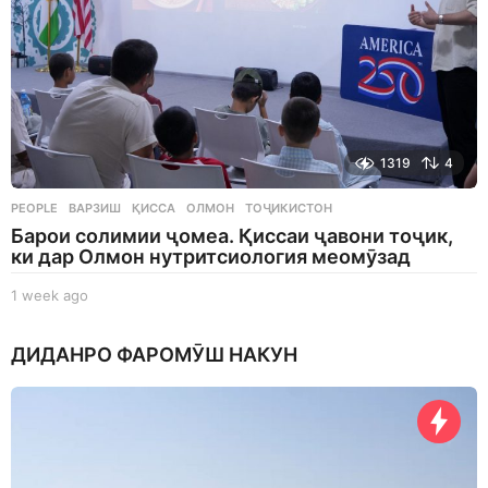
1319
4
PEOPLE
ВАРЗИШ
,
ҚИССА
,
ОЛМОН
,
ТОҶИКИСТОН
Барои солимии ҷомеа. Қиссаи ҷавони тоҷик,
ки дар Олмон нутритсиология меомӯзад
1 week ago
1
w
e
ДИДАНРО ФАРОМӮШ НАКУН
e
k
a
g
o