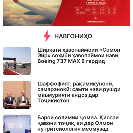
a
g
o
НАВГОНИҲО
Ширкати ҳавопаймоии «Сомон
Эйр» соҳиби ҳавопаймои нави
Boeing 737 MAX 8 гардид
Шаффофият, рақамикунонӣ,
самаранокӣ: самти нави рушди
маъмурияти андоз дар
Тоҷикистон
Барои солимии ҷомеа. Қиссаи
ҷавони тоҷик, ки дар Олмон
нутритсиология меомӯзад