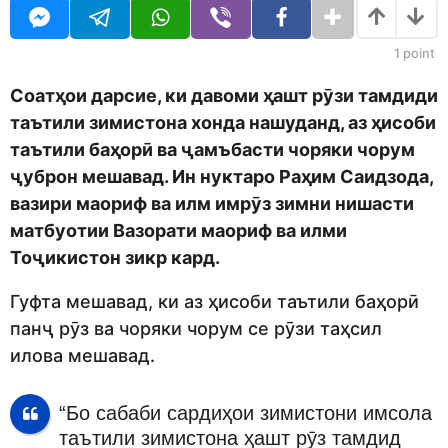
o
r
d
s
m
a
1
point
o
g
n
o
Соатҳои дарсие, ки давоми ҳашт рӯзи
тамдиди
таътили зимистона хонда нашуданд, аз ҳисоби
таътили баҳорӣ ва ҷамъбасти чоряки чорум
ҷуброн мешавад. Ин нуктаро Раҳим Саидзода,
вазири маориф ва илм имрӯз зимни нишасти
матбуотии Вазорати маориф ва илми
Тоҷикистон зикр кард.
Гуфта мешавад, ки аз ҳисоби таътили баҳорӣ
панҷ рӯз ва чоряки чорум се рӯзи таҳсил
илова мешавад.
“Бо сабаби сардиҳои зимистони имсола
таътили зимистона ҳашт рӯз тамдид