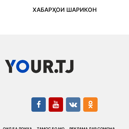
ХАБАРҲОИ ШАРИКОН
ОИД БА ЛОИҲА
ТАМОС БО МО
РЕКЛАМА ДАР СОМОНА