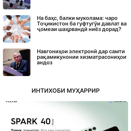
На баҳс, балки муколама: чаро
Тоҷикистон ба гуфтугӯи давлат ва
ҷомеаи шаҳрвандӣ ниёз дорад?
Навгониҳои электронӣ дар самти
рақамикунонии хизматрасониҳои
андоз
ИНТИХОБИ МУҲАРРИР