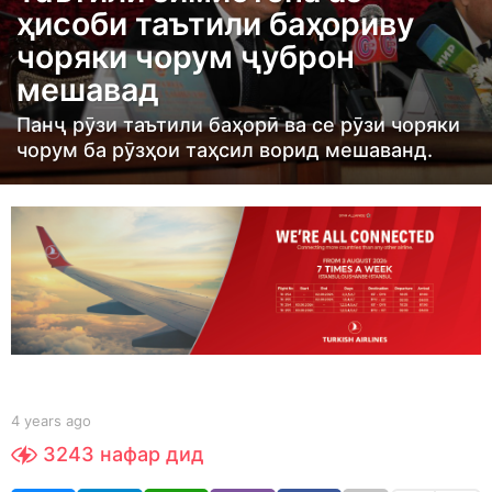
ҳисоби таътили баҳориву
r
чоряки чорум ҷуброн
s
мешавад
a
g
Панҷ рӯзи таътили баҳорӣ ва се рӯзи чоряки
o
чорум ба рӯзҳои таҳсил ворид мешаванд.
4
y
e
a
r
s
a
g
o
b
4 years ago
4
y
y
3243
нафар дид
S
e
h
a