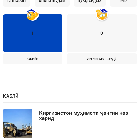
БЕҲТАРИН
АСАБӢ ШУДАМ
ҲАМДАРДАМ
ЗУР
1
0
ОКЕЙ!
ИН ЧӢ ХЕЛ ШУД?
ҚАБЛӢ
Қирғизистон муҳимоти ҷангии нав
харид