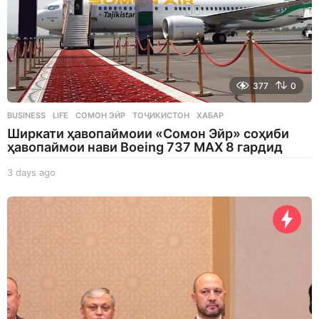
377
0
BUSINESS
,
LIFE
СОМОН ЭЙР
,
ТОҶИКИСТОН
,
ХАБАР
Ширкати ҳавопаймоии «Сомон Эйр» соҳиби
ҳавопаймои нави Boeing 737 MAX 8 гардид
3 days ago
3
d
a
y
s
a
g
o