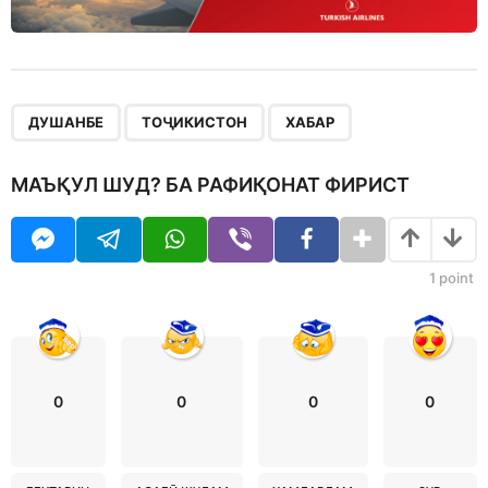
,
,
ДУШАНБЕ
ТОҶИКИСТОН
ХАБАР
МАЪҚУЛ ШУД? БА РАФИҚОНАТ ФИРИСТ
1
point
0
0
0
0