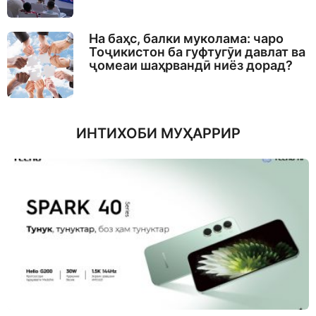
На баҳс, балки муколама: чаро
Тоҷикистон ба гуфтугӯи давлат ва
ҷомеаи шаҳрвандӣ ниёз дорад?
ИНТИХОБИ МУҲАРРИР