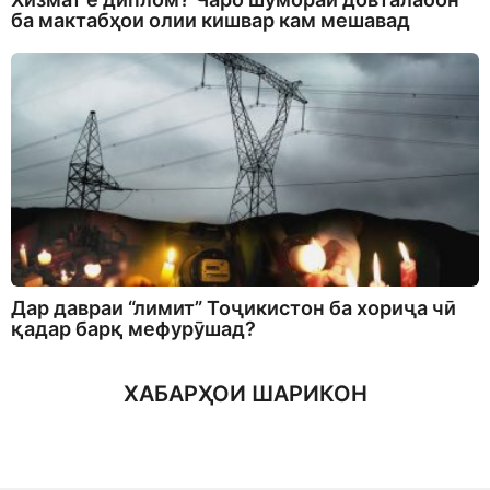
ба мактабҳои олии кишвар кам мешавад
Дар давраи “лимит” Тоҷикистон ба хориҷа чӣ
қадар барқ мефурӯшад?
ХАБАРҲОИ ШАРИКОН