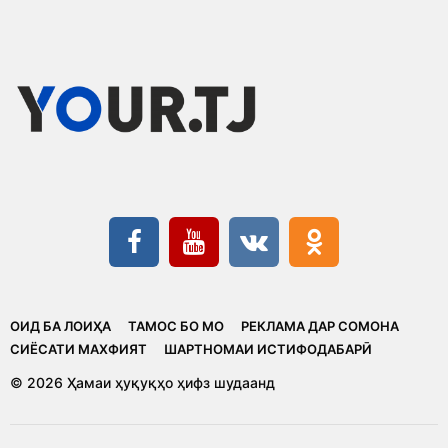
ОИД БА ЛОИҲА
ТАМОС БО МО
РЕКЛАМА ДАР СОМОНА
CИЁСАТИ МАХФИЯТ
ШАРТНОМАИ ИСТИФОДАБАРӢ
© 2026 Ҳамаи ҳуқуқҳо ҳифз шудаанд