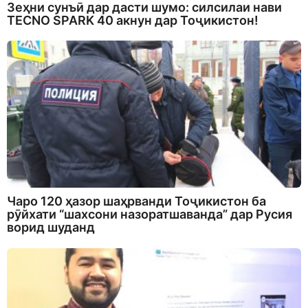
Зеҳни сунъӣ дар дасти шумо: силсилаи нави
TECNO SPARK 40 акнун дар Тоҷикистон!
Чаро 120 ҳазор шаҳрванди Тоҷикистон ба
рӯйхати “шахсони назоратшаванда” дар Русия
ворид шуданд