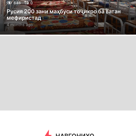
646
0
Русия 200 зани маҳбуси тоҷикро ба ватан
мефиристад
4 months ago
4
m
o
n
t
h
s
a
g
o