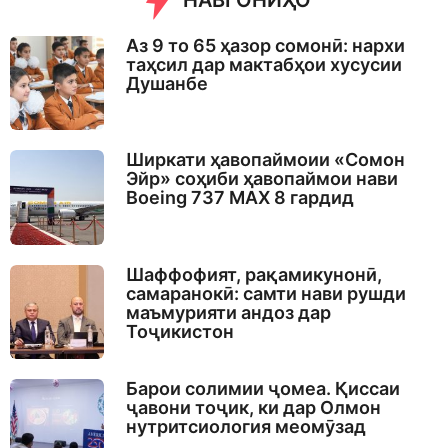
НАВГОНИҲО
Аз 9 то 65 ҳазор сомонӣ: нархи
таҳсил дар мактабҳои хусусии
Душанбе
Ширкати ҳавопаймоии «Сомон
Эйр» соҳиби ҳавопаймои нави
Boeing 737 MAX 8 гардид
Шаффофият, рақамикунонӣ,
самаранокӣ: самти нави рушди
маъмурияти андоз дар
Тоҷикистон
Барои солимии ҷомеа. Қиссаи
ҷавони тоҷик, ки дар Олмон
нутритсиология меомӯзад