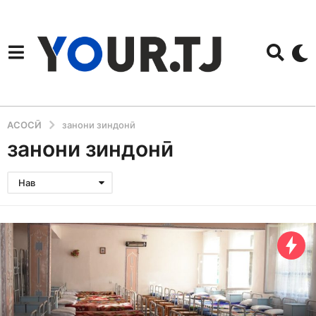
АСОСӢ
занони зиндонӣ
занони зиндонӣ
Нав