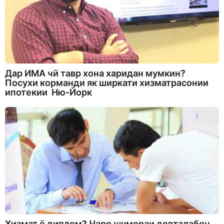
Дар ИМА чӣ тавр хона харидан мумкин?
Посухи корманди як ширкати хизматрасонии
ипотекии Ню-Йорк
Хизмат ё диплом? Чаро шумораи довталабон