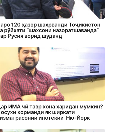
аро 120 ҳазор шаҳрванди Тоҷикистон
а рӯйхати “шахсони назоратшаванда”
ар Русия ворид шуданд
ар ИМА чӣ тавр хона харидан мумкин?
осухи корманди як ширкати
изматрасонии ипотекии Ню-Йорк