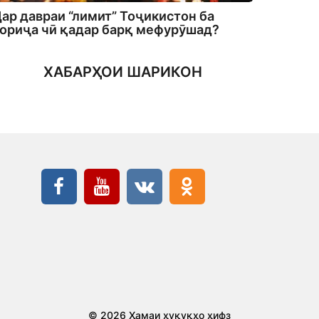
ар давраи “лимит” Тоҷикистон ба
ориҷа чӣ қадар барқ мефурӯшад?
ХАБАРҲОИ ШАРИКОН
© 2026 Ҳамаи ҳуқуқҳо ҳифз