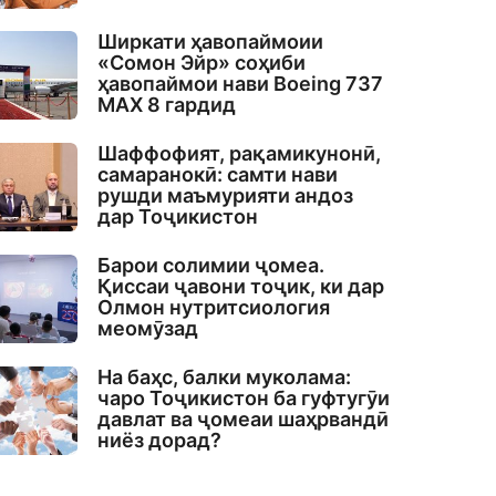
Ширкати ҳавопаймоии
«Сомон Эйр» соҳиби
ҳавопаймои нави Boeing 737
MAX 8 гардид
Шаффофият, рақамикунонӣ,
самаранокӣ: самти нави
рушди маъмурияти андоз
дар Тоҷикистон
Барои солимии ҷомеа.
Қиссаи ҷавони тоҷик, ки дар
Олмон нутритсиология
меомӯзад
На баҳс, балки муколама:
чаро Тоҷикистон ба гуфтугӯи
давлат ва ҷомеаи шаҳрвандӣ
ниёз дорад?