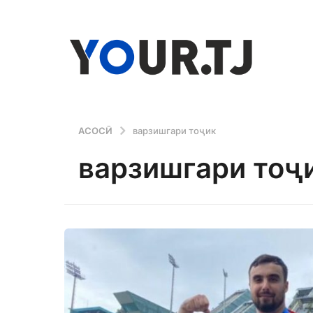
АСОСӢ
варзишгари тоҷик
варзишгари тоҷ