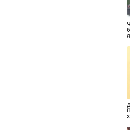
Ч
б
д
Д
П
х