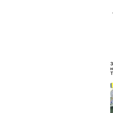
З
н
Т