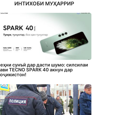
ИНТИХОБИ МУҲАРРИР
еҳни сунъӣ дар дасти шумо: силсилаи
ави TECNO SPARK 40 акнун дар
оҷикистон!