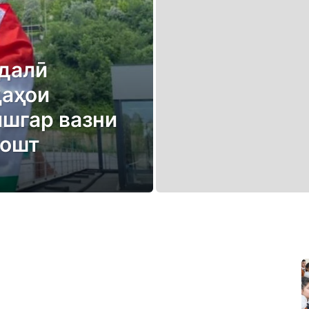
далӣ
қаҳои
ишгар вазни
дошт