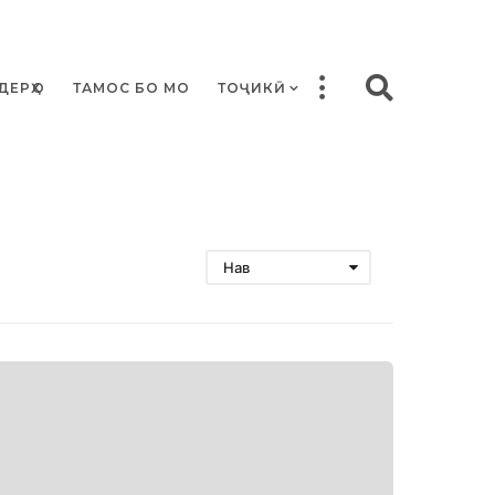
ДЕРҲО
ТАМОС БО МО
ТОҶИКӢ
Нав