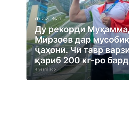
2321
0
Ду рекорди Муҳамма
Мирзоев дар мусоби
ҷаҳонӣ. Чӣ тавр варз
қариб 200 кг-ро бар
4 years ago
4
y
e
a
r
s
a
g
o