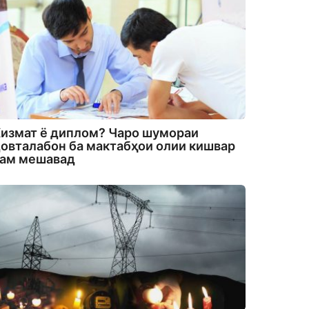
измат ё диплом? Чаро шумораи
овталабон ба мактабҳои олии кишвар
кам мешавад