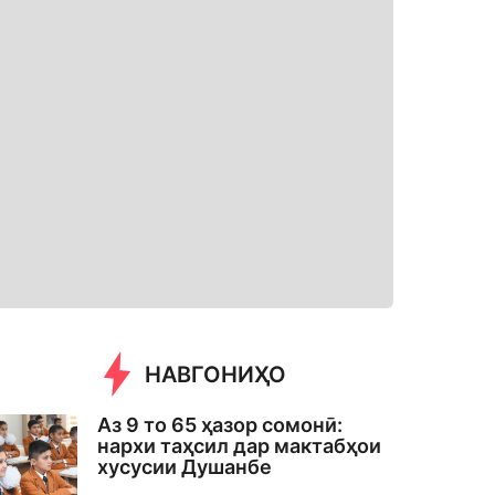
НАВГОНИҲО
Аз 9 то 65 ҳазор сомонӣ:
нархи таҳсил дар мактабҳои
хусусии Душанбе