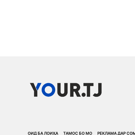
ОИД БА ЛОИҲА
ТАМОС БО МО
РЕКЛАМА ДАР СО