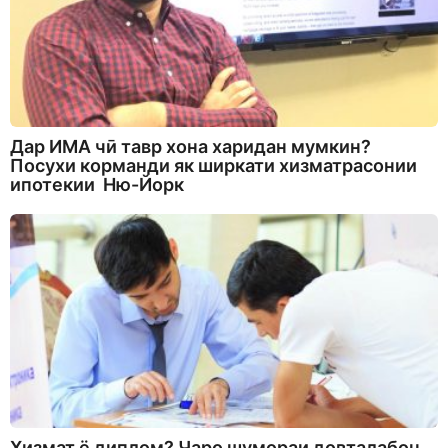
Дар ИМА чӣ тавр хона харидан мумкин?
Посухи корманди як ширкати хизматрасонии
ипотекии Ню-Йорк
Хизмат ё диплом? Чаро шумораи довталабон