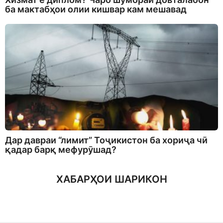
ба мактабҳои олии кишвар кам мешавад
Дар давраи “лимит” Тоҷикистон ба хориҷа чӣ
қадар барқ мефурӯшад?
ХАБАРҲОИ ШАРИКОН