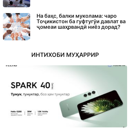
На баҳс, балки муколама: чаро
Тоҷикистон ба гуфтугӯи давлат ва
ҷомеаи шаҳрвандӣ ниёз дорад?
ИНТИХОБИ МУҲАРРИР