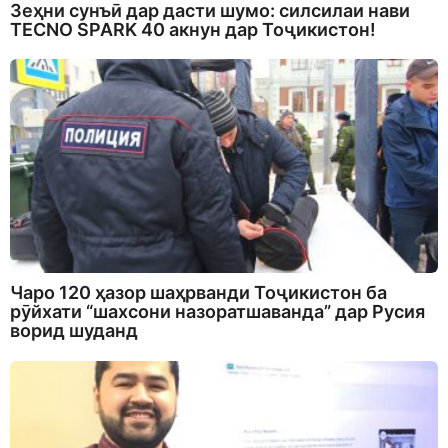
Зеҳни сунъӣ дар дасти шумо: силсилаи нави
TECNO SPARK 40 акнун дар Тоҷикистон!
Чаро 120 ҳазор шаҳрванди Тоҷикистон ба
рӯйхати “шахсони назоратшаванда” дар Русия
ворид шуданд