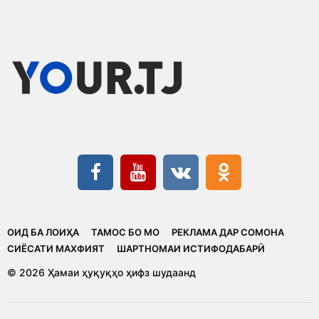
ОИД БА ЛОИҲА
ТАМОС БО МО
РЕКЛАМА ДАР СОМОНА
CИЁСАТИ МАХФИЯТ
ШАРТНОМАИ ИСТИФОДАБАРӢ
© 2026 Ҳамаи ҳуқуқҳо ҳифз шудаанд