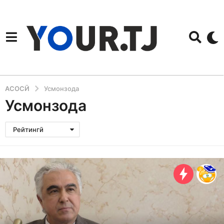
АСОСӢ
Усмонзода
Усмонзода
Рейтингӣ