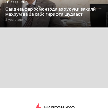
2833
0
Саидҷаъфар Усмонзода аз ҳуқуқи вакилӣ
маҳрум ва ба ҳабс гирифта шудааст
2 years ago
2
y
e
a
r
s
a
g
o