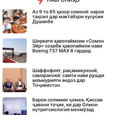
НАВГОНИҲО
Аз 9 то 65 ҳазор сомонӣ: нархи
таҳсил дар мактабҳои хусусии
Душанбе
Ширкати ҳавопаймоии «Сомон
Эйр» соҳиби ҳавопаймои нави
Boeing 737 MAX 8 гардид
Шаффофият, рақамикунонӣ,
самаранокӣ: самти нави рушди
маъмурияти андоз дар
Тоҷикистон
Барои солимии ҷомеа. Қиссаи
ҷавони тоҷик, ки дар Олмон
нутритсиология меомӯзад