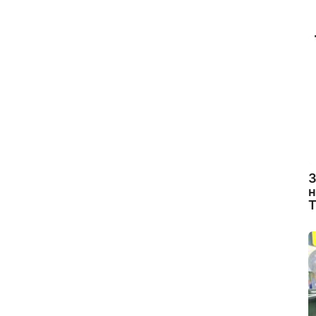
З
н
Т