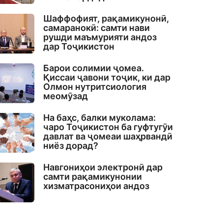
Шаффофият, рақамикунонӣ,
самаранокӣ: самти нави
рушди маъмурияти андоз
дар Тоҷикистон
Барои солимии ҷомеа.
Қиссаи ҷавони тоҷик, ки дар
Олмон нутритсиология
меомӯзад
На баҳс, балки муколама:
чаро Тоҷикистон ба гуфтугӯи
давлат ва ҷомеаи шаҳрвандӣ
ниёз дорад?
Навгониҳои электронӣ дар
самти рақамикунонии
хизматрасониҳои андоз