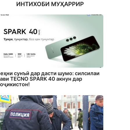
ИНТИХОБИ МУҲАРРИР
еҳни сунъӣ дар дасти шумо: силсилаи
ави TECNO SPARK 40 акнун дар
оҷикистон!