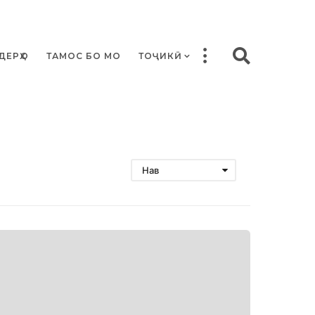
ДЕРҲО
ТАМОС БО МО
ТОҶИКӢ
Нав