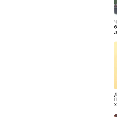
Ч
б
д
Д
П
х