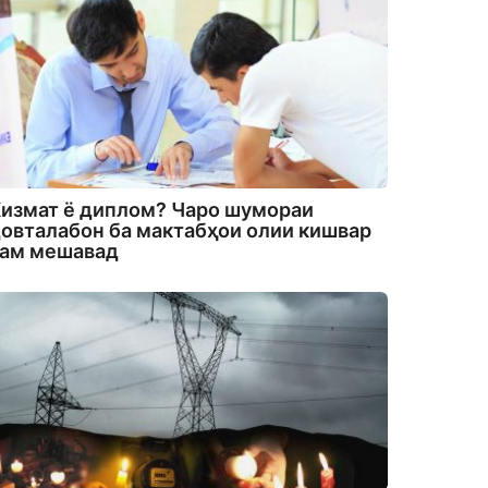
измат ё диплом? Чаро шумораи
овталабон ба мактабҳои олии кишвар
кам мешавад