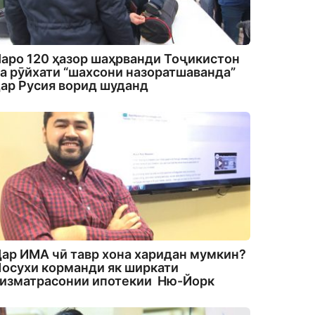
аро 120 ҳазор шаҳрванди Тоҷикистон
а рӯйхати “шахсони назоратшаванда”
ар Русия ворид шуданд
ар ИМА чӣ тавр хона харидан мумкин?
осухи корманди як ширкати
изматрасонии ипотекии Ню-Йорк