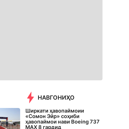
НАВГОНИҲО
Ширкати ҳавопаймоии
«Сомон Эйр» соҳиби
ҳавопаймои нави Boeing 737
MAX 8 гардид