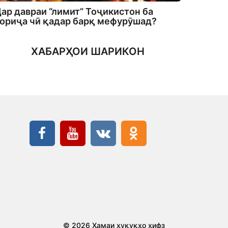
ар давраи “лимит” Тоҷикистон ба
ориҷа чӣ қадар барқ мефурӯшад?
ХАБАРҲОИ ШАРИКОН
© 2026 Ҳамаи ҳуқуқҳо ҳифз