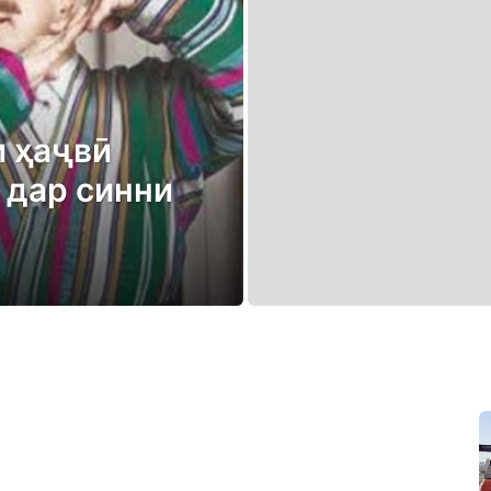
 ҳаҷвӣ
 дар синни