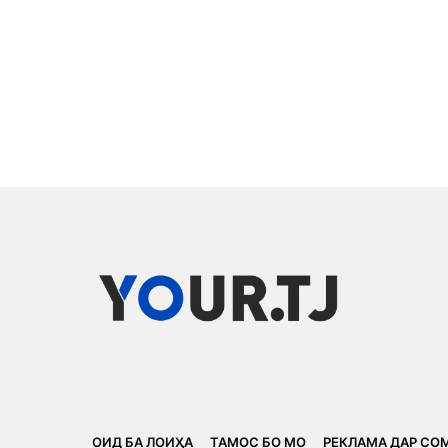
ОИД БА ЛОИҲА
ТАМОС БО МО
РЕКЛАМА ДАР СО