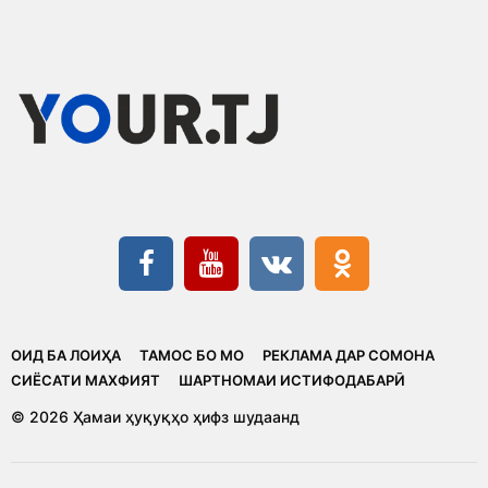
ОИД БА ЛОИҲА
ТАМОС БО МО
РЕКЛАМА ДАР СОМОНА
CИЁСАТИ МАХФИЯТ
ШАРТНОМАИ ИСТИФОДАБАРӢ
© 2026 Ҳамаи ҳуқуқҳо ҳифз шудаанд