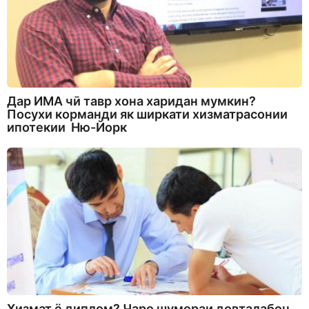
Дар ИМА чӣ тавр хона харидан мумкин?
Посухи корманди як ширкати хизматрасонии
ипотекии Ню-Йорк
Хизмат ё диплом? Чаро шумораи довталабон