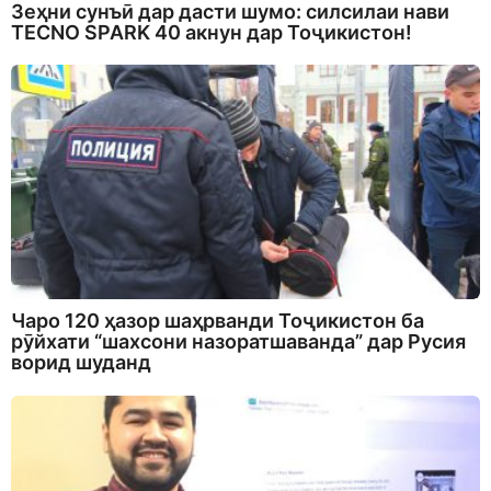
Зеҳни сунъӣ дар дасти шумо: силсилаи нави
TECNO SPARK 40 акнун дар Тоҷикистон!
Чаро 120 ҳазор шаҳрванди Тоҷикистон ба
рӯйхати “шахсони назоратшаванда” дар Русия
ворид шуданд