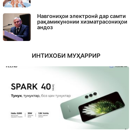
Навгониҳои электронӣ дар самти
рақамикунонии хизматрасониҳои
андоз
ИНТИХОБИ МУҲАРРИР