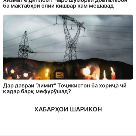
ба мактабҳои олии кишвар кам мешавад
Дар давраи “лимит” Тоҷикистон ба хориҷа чӣ
қадар барқ мефурӯшад?
ХАБАРҲОИ ШАРИКОН