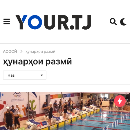
АСОСӢ
ҳунарҳои размӣ
ҳунарҳои размӣ
Нав