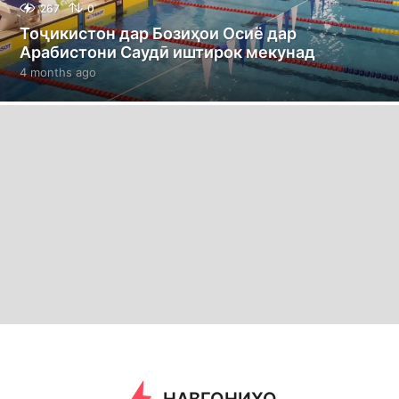
267
0
Тоҷикистон дар Бозиҳои Осиё дар
Арабистони Саудӣ иштирок мекунад
4 months ago
4
m
o
n
t
h
s
a
g
o