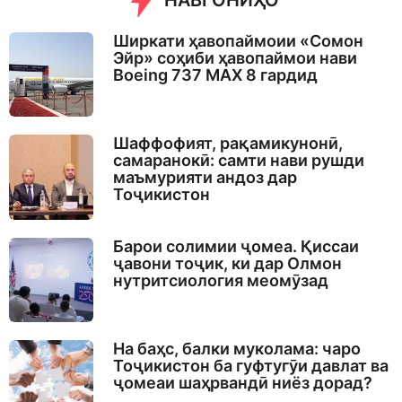
НАВГОНИҲО
Ширкати ҳавопаймоии «Сомон
Эйр» соҳиби ҳавопаймои нави
Boeing 737 MAX 8 гардид
Шаффофият, рақамикунонӣ,
самаранокӣ: самти нави рушди
маъмурияти андоз дар
Тоҷикистон
Барои солимии ҷомеа. Қиссаи
ҷавони тоҷик, ки дар Олмон
нутритсиология меомӯзад
На баҳс, балки муколама: чаро
Тоҷикистон ба гуфтугӯи давлат ва
ҷомеаи шаҳрвандӣ ниёз дорад?