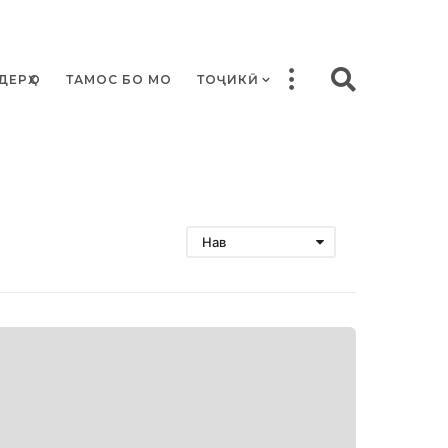
ДЕРҲО
ТАМОС БО МО
ТОҶИКӢ
Нав