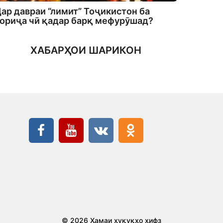
ар давраи “лимит” Тоҷикистон ба
ориҷа чӣ қадар барқ мефурӯшад?
ХАБАРҲОИ ШАРИКОН
© 2026 Ҳамаи ҳуқуқҳо ҳифз