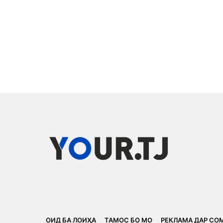
ОИД БА ЛОИҲА
ТАМОС БО МО
РЕКЛАМА ДАР СО