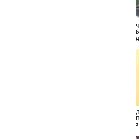
Ч
б
д
Д
П
х