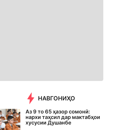
НАВГОНИҲО
Аз 9 то 65 ҳазор сомонӣ:
нархи таҳсил дар мактабҳои
хусусии Душанбе