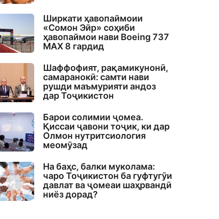
Ширкати ҳавопаймоии
«Сомон Эйр» соҳиби
ҳавопаймои нави Boeing 737
MAX 8 гардид
Шаффофият, рақамикунонӣ,
самаранокӣ: самти нави
рушди маъмурияти андоз
дар Тоҷикистон
Барои солимии ҷомеа.
Қиссаи ҷавони тоҷик, ки дар
Олмон нутритсиология
меомӯзад
На баҳс, балки муколама:
чаро Тоҷикистон ба гуфтугӯи
давлат ва ҷомеаи шаҳрвандӣ
ниёз дорад?