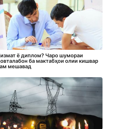
измат ё диплом? Чаро шумораи
овталабон ба мактабҳои олии кишвар
кам мешавад