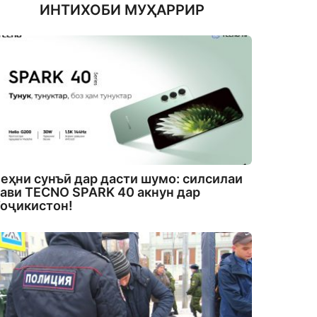
ИНТИХОБИ МУҲАРРИР
еҳни сунъӣ дар дасти шумо: силсилаи
ави TECNO SPARK 40 акнун дар
оҷикистон!