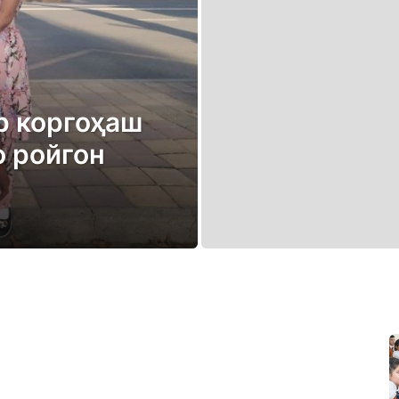
р коргоҳаш
 ройгон