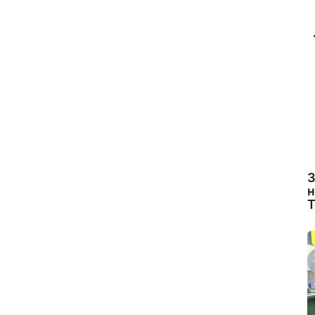
З
н
Т