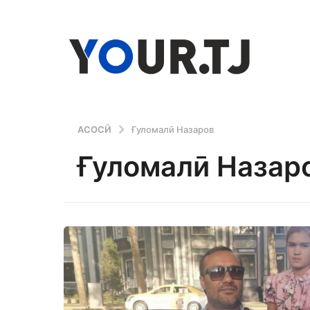
АСОСӢ
Ғуломалӣ Назаров
Ғуломалӣ Назар