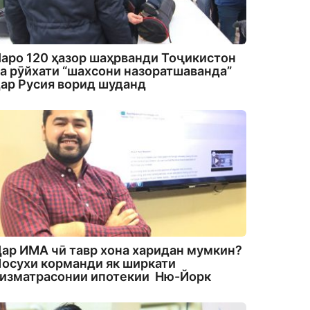
аро 120 ҳазор шаҳрванди Тоҷикистон
а рӯйхати “шахсони назоратшаванда”
ар Русия ворид шуданд
ар ИМА чӣ тавр хона харидан мумкин?
осухи корманди як ширкати
изматрасонии ипотекии Ню-Йорк