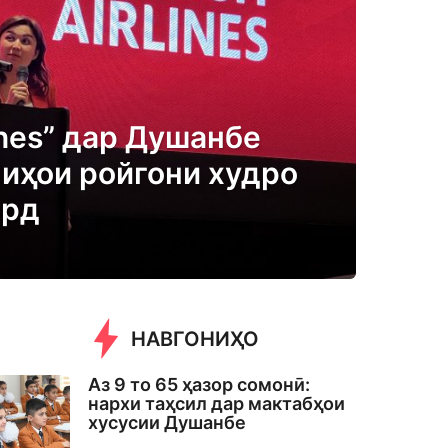
lines” дар Душанбе
иҳои ройгони худро
ард
НАВГОНИҲО
Аз 9 то 65 ҳазор сомонӣ:
нархи таҳсил дар мактабҳои
хусусии Душанбе