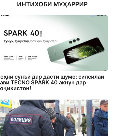
ИНТИХОБИ МУҲАРРИР
еҳни сунъӣ дар дасти шумо: силсилаи
ави TECNO SPARK 40 акнун дар
оҷикистон!