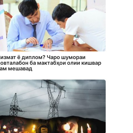
измат ё диплом? Чаро шумораи
овталабон ба мактабҳои олии кишвар
кам мешавад