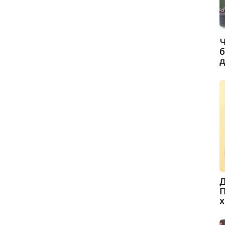
Ч
б
д
Д
П
х