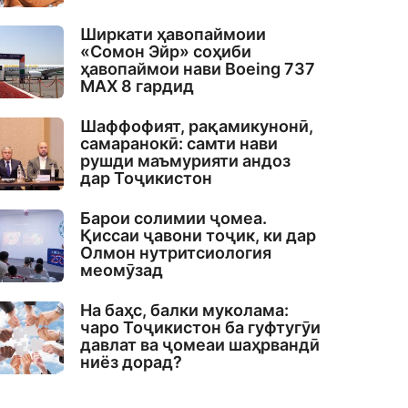
Ширкати ҳавопаймоии
«Сомон Эйр» соҳиби
ҳавопаймои нави Boeing 737
MAX 8 гардид
Шаффофият, рақамикунонӣ,
самаранокӣ: самти нави
рушди маъмурияти андоз
дар Тоҷикистон
Барои солимии ҷомеа.
Қиссаи ҷавони тоҷик, ки дар
Олмон нутритсиология
меомӯзад
На баҳс, балки муколама:
чаро Тоҷикистон ба гуфтугӯи
давлат ва ҷомеаи шаҳрвандӣ
ниёз дорад?