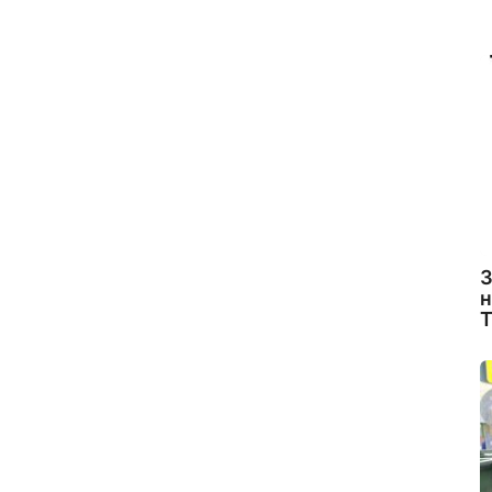
З
н
Т