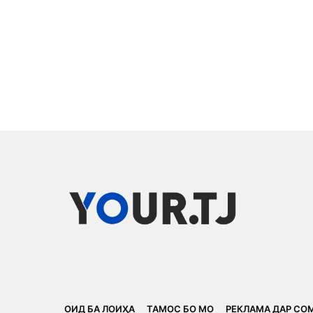
ОИД БА ЛОИҲА
ТАМОС БО МО
РЕКЛАМА ДАР СО