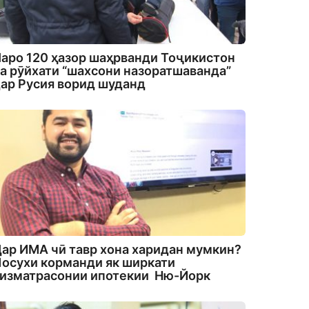
аро 120 ҳазор шаҳрванди Тоҷикистон
а рӯйхати “шахсони назоратшаванда”
ар Русия ворид шуданд
ар ИМА чӣ тавр хона харидан мумкин?
осухи корманди як ширкати
изматрасонии ипотекии Ню-Йорк