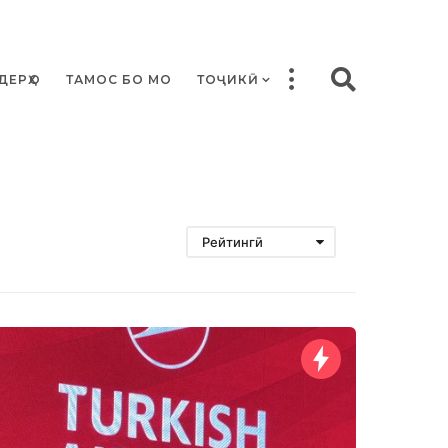
ДЕРҲО
ТАМОС БО МО
ТОҶИКӢ
Рейтингӣ