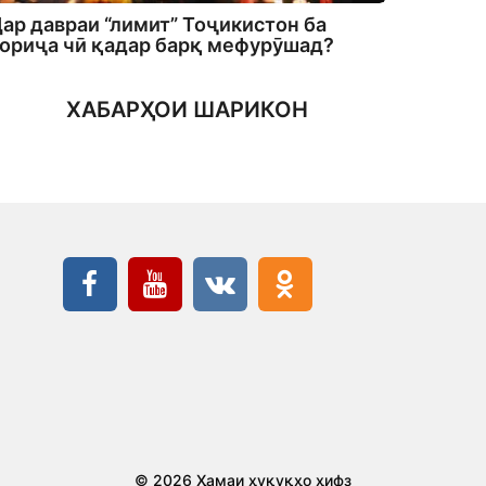
ар давраи “лимит” Тоҷикистон ба
ориҷа чӣ қадар барқ мефурӯшад?
ХАБАРҲОИ ШАРИКОН
© 2026 Ҳамаи ҳуқуқҳо ҳифз