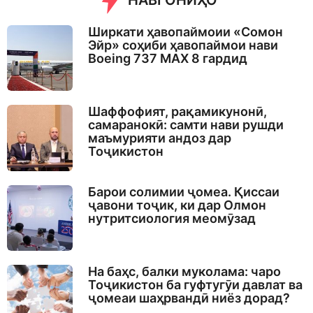
НАВГОНИҲО
Ширкати ҳавопаймоии «Сомон
Эйр» соҳиби ҳавопаймои нави
Boeing 737 MAX 8 гардид
Шаффофият, рақамикунонӣ,
самаранокӣ: самти нави рушди
маъмурияти андоз дар
Тоҷикистон
Барои солимии ҷомеа. Қиссаи
ҷавони тоҷик, ки дар Олмон
нутритсиология меомӯзад
На баҳс, балки муколама: чаро
Тоҷикистон ба гуфтугӯи давлат ва
ҷомеаи шаҳрвандӣ ниёз дорад?