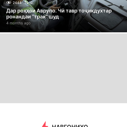
2444
0
Дар роҳҳои Аврупо. Чӣ тавр тоҷикдухтар
ронандаи “трак” шуд
4 months ago
4
m
o
n
t
h
s
a
g
o