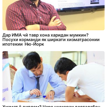
Дар ИМА чӣ тавр хона харидан мумкин?
Посухи корманди як ширкати хизматрасонии
ипотекии Ню-Йорк
Хизмат ё диплом? Чаро шумораи довталабон