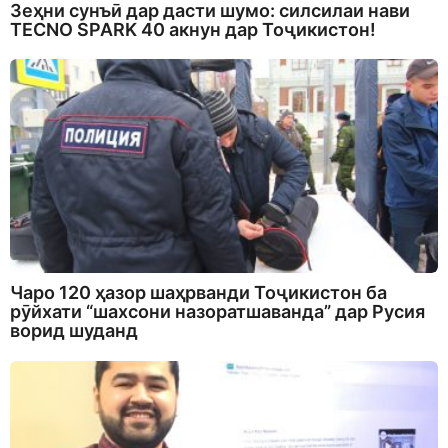
Зеҳни сунъӣ дар дасти шумо: силсилаи нави
TECNO SPARK 40 акнун дар Тоҷикистон!
Чаро 120 ҳазор шаҳрванди Тоҷикистон ба
рӯйхати “шахсони назоратшаванда” дар Русия
ворид шуданд