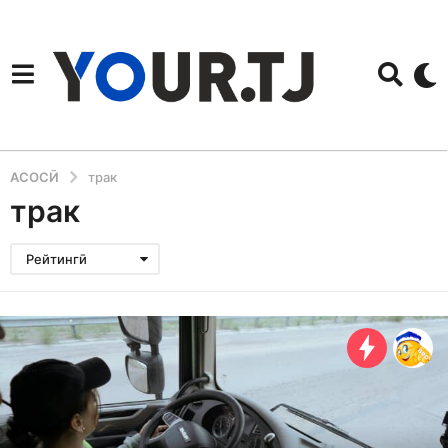
АСОСӢ
трак
трак
Рейтингӣ