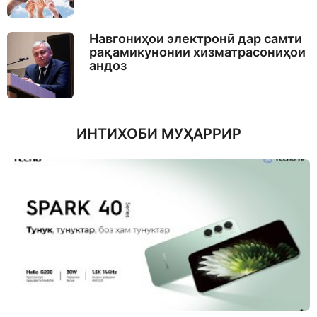
Навгониҳои электронӣ дар самти
рақамикунонии хизматрасониҳои
андоз
ИНТИХОБИ МУҲАРРИР