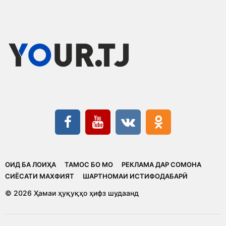
ОИД БА ЛОИҲА
ТАМОС БО МО
РЕКЛАМА ДАР СОМОНА
CИЁСАТИ МАХФИЯТ
ШАРТНОМАИ ИСТИФОДАБАРӢ
© 2026 Ҳамаи ҳуқуқҳо ҳифз шудаанд