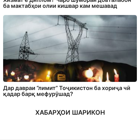
ба мактабҳои олии кишвар кам мешавад
Дар давраи “лимит” Тоҷикистон ба хориҷа чӣ
қадар барқ мефурӯшад?
ХАБАРҲОИ ШАРИКОН