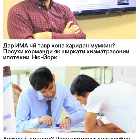
Дар ИМА чӣ тавр хона харидан мумкин?
Посухи корманди як ширкати хизматрасонии
ипотекии Ню-Йорк
Хизмат ё диплом? Чаро шумораи довталабон