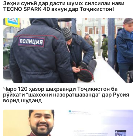
Зеҳни сунъӣ дар дасти шумо: силсилаи нави
TECNO SPARK 40 акнун дар Тоҷикистон!
Чаро 120 ҳазор шаҳрванди Тоҷикистон ба
рӯйхати “шахсони назоратшаванда” дар Русия
ворид шуданд