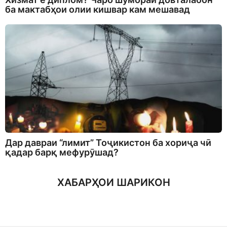
ба мактабҳои олии кишвар кам мешавад
Дар давраи “лимит” Тоҷикистон ба хориҷа чӣ
қадар барқ мефурӯшад?
ХАБАРҲОИ ШАРИКОН