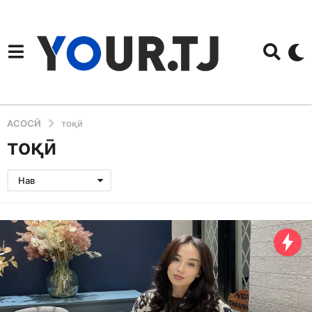
АСОСӢ
тоқӣ
тоқӣ
Нав