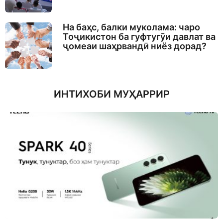
На баҳс, балки муколама: чаро
Тоҷикистон ба гуфтугӯи давлат ва
ҷомеаи шаҳрвандӣ ниёз дорад?
ИНТИХОБИ МУҲАРРИР