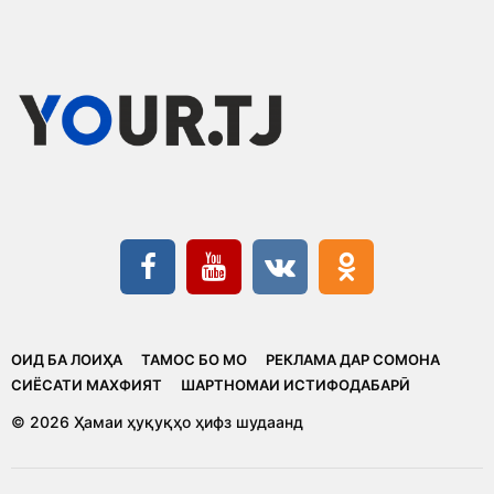
ОИД БА ЛОИҲА
ТАМОС БО МО
РЕКЛАМА ДАР СОМОНА
CИЁСАТИ МАХФИЯТ
ШАРТНОМАИ ИСТИФОДАБАРӢ
© 2026 Ҳамаи ҳуқуқҳо ҳифз шудаанд