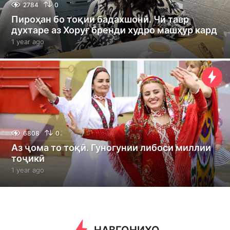
2784
0
Пироҳан бо тоқии бадахшонӣ. Чӣ тавр
духтаре аз Хоруғ бренди худро машҳур кард
1 year ago
1
y
e
a
r
a
g
o
6808
0
Аз ҷома то тоқӣ. Гуногунии либоси миллии
тоҷикӣ
1 year ago
1
y
e
a
r
a
g