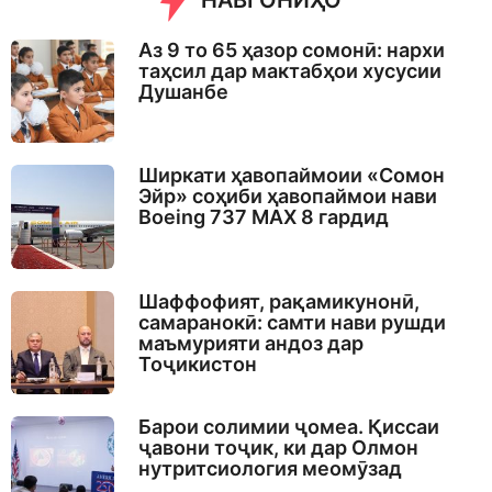
НАВГОНИҲО
o
Аз 9 то 65 ҳазор сомонӣ: нархи
таҳсил дар мактабҳои хусусии
Душанбе
Ширкати ҳавопаймоии «Сомон
Эйр» соҳиби ҳавопаймои нави
Boeing 737 MAX 8 гардид
Шаффофият, рақамикунонӣ,
самаранокӣ: самти нави рушди
маъмурияти андоз дар
Тоҷикистон
Барои солимии ҷомеа. Қиссаи
ҷавони тоҷик, ки дар Олмон
нутритсиология меомӯзад