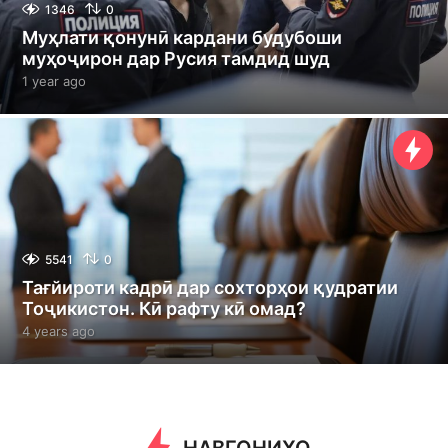
1346
0
Муҳлати қонунӣ кардани будубоши
муҳоҷирон дар Русия тамдид шуд
1 year ago
1
y
e
a
r
a
g
o
5541
0
Тағйироти кадрӣ дар сохторҳои қудратии
Тоҷикистон. Кӣ рафту кӣ омад?
4 years ago
4
y
e
a
r
s
a