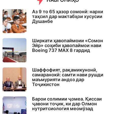
НАВГОНИҲО
g
o
Аз 9 то 65 ҳазор сомонӣ: нархи
таҳсил дар мактабҳои хусусии
Душанбе
Ширкати ҳавопаймоии «Сомон
Эйр» соҳиби ҳавопаймои нави
Boeing 737 MAX 8 гардид
Шаффофият, рақамикунонӣ,
самаранокӣ: самти нави рушди
маъмурияти андоз дар
Тоҷикистон
Барои солимии ҷомеа. Қиссаи
ҷавони тоҷик, ки дар Олмон
нутритсиология меомӯзад