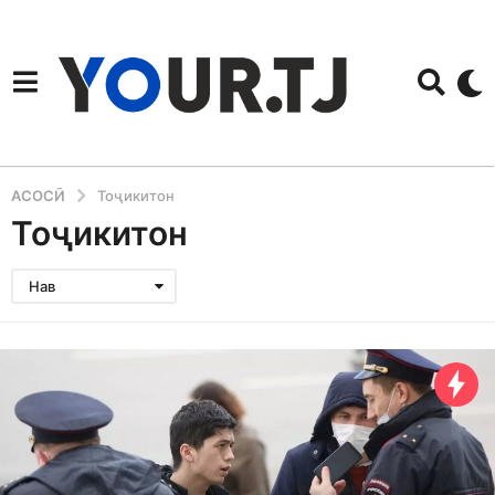
АСОСӢ
Тоҷикитон
Тоҷикитон
Нав