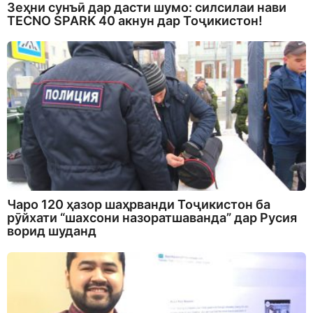
Зеҳни сунъӣ дар дасти шумо: силсилаи нави
TECNO SPARK 40 акнун дар Тоҷикистон!
Чаро 120 ҳазор шаҳрванди Тоҷикистон ба
рӯйхати “шахсони назоратшаванда” дар Русия
ворид шуданд