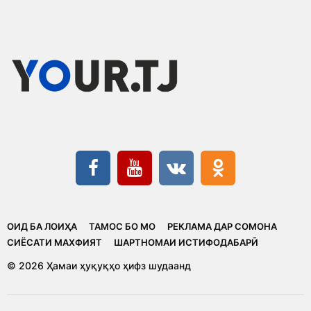
ОИД БА ЛОИҲА
ТАМОС БО МО
РЕКЛАМА ДАР СОМОНА
CИЁСАТИ МАХФИЯТ
ШАРТНОМАИ ИСТИФОДАБАРӢ
© 2026 Ҳамаи ҳуқуқҳо ҳифз шудаанд