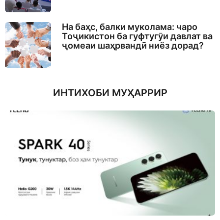
На баҳс, балки муколама: чаро
Тоҷикистон ба гуфтугӯи давлат ва
ҷомеаи шаҳрвандӣ ниёз дорад?
ИНТИХОБИ МУҲАРРИР