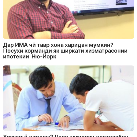
Дар ИМА чӣ тавр хона харидан мумкин?
Посухи корманди як ширкати хизматрасонии
ипотекии Ню-Йорк
Хизмат ё диплом? Чаро шумораи довталабон