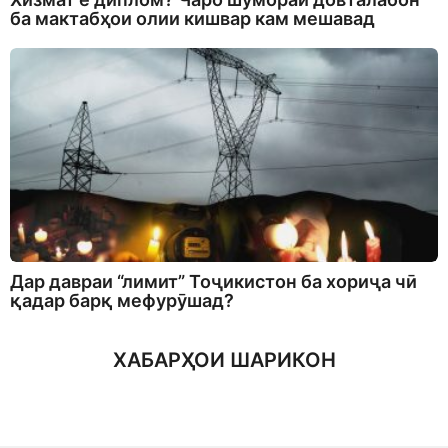
ба мактабҳои олии кишвар кам мешавад
Дар давраи “лимит” Тоҷикистон ба хориҷа чӣ
қадар барқ мефурӯшад?
ХАБАРҲОИ ШАРИКОН