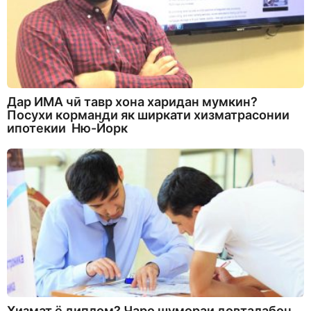
Дар ИМА чӣ тавр хона харидан мумкин?
Посухи корманди як ширкати хизматрасонии
ипотекии Ню-Йорк
Хизмат ё диплом? Чаро шумораи довталабон