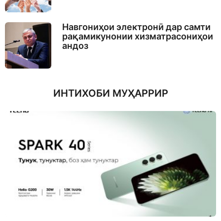
Навгониҳои электронӣ дар самти
рақамикунонии хизматрасониҳои
андоз
ИНТИХОБИ МУҲАРРИР