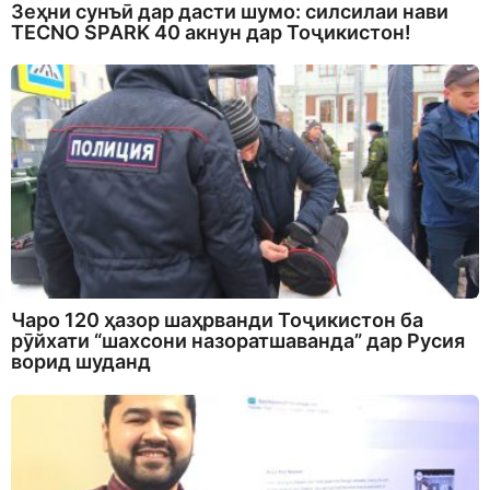
Зеҳни сунъӣ дар дасти шумо: силсилаи нави
TECNO SPARK 40 акнун дар Тоҷикистон!
Чаро 120 ҳазор шаҳрванди Тоҷикистон ба
рӯйхати “шахсони назоратшаванда” дар Русия
ворид шуданд