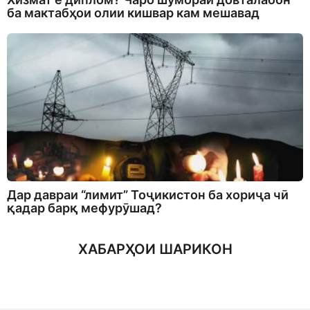
ба мактабҳои олии кишвар кам мешавад
Дар давраи “лимит” Тоҷикистон ба хориҷа чӣ
қадар барқ мефурӯшад?
ХАБАРҲОИ ШАРИКОН