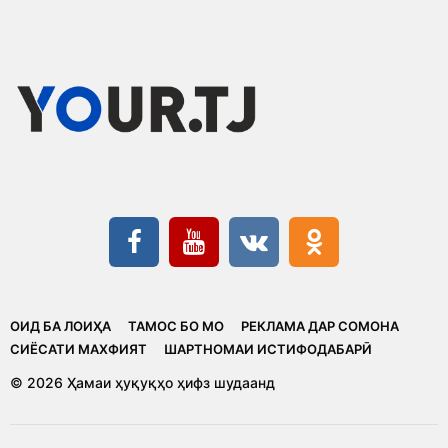
ОИД БА ЛОИҲА
ТАМОС БО МО
РЕКЛАМА ДАР СОМОНА
CИЁСАТИ МАХФИЯТ
ШАРТНОМАИ ИСТИФОДАБАРӢ
© 2026 Ҳамаи ҳуқуқҳо ҳифз шудаанд