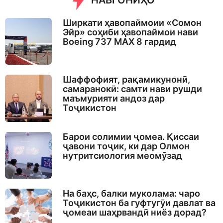
НАВГОНИҲО
Ширкати ҳавопаймоии «Сомон
Эйр» соҳиби ҳавопаймои нави
Boeing 737 MAX 8 гардид
Шаффофият, рақамикунонӣ,
самаранокӣ: самти нави рушди
маъмурияти андоз дар
Тоҷикистон
Барои солимии ҷомеа. Қиссаи
ҷавони тоҷик, ки дар Олмон
нутритсиология меомӯзад
На баҳс, балки муколама: чаро
Тоҷикистон ба гуфтугӯи давлат ва
ҷомеаи шаҳрвандӣ ниёз дорад?