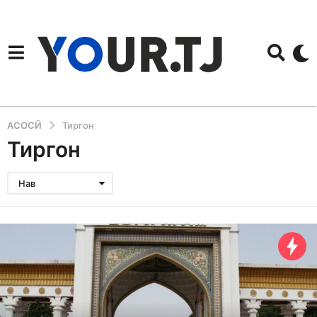
АСОСӢ
Тиргон
Тиргон
Нав