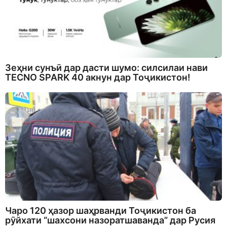
Зеҳни сунъӣ дар дасти шумо: силсилаи нави
TECNO SPARK 40 акнун дар Тоҷикистон!
Чаро 120 ҳазор шаҳрванди Тоҷикистон ба
рӯйхати “шахсони назоратшаванда” дар Русия