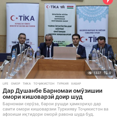
a
g
o
1327
0
LIFE
ОМОР
,
ТИКА
,
ТОҶИКИСТОН
,
ТУРКИЯ
,
ХАБАР
Дар Душанбе Барномаи омӯзишии
омори кишоварзӣ доир шуд
Барномаи серӯза, барои рушди ҳамкориҳо дар
самти омори кишоварзии Туркияву Тоҷикистон ва
афзоиши иқтидори оморӣ равона шуда буд.