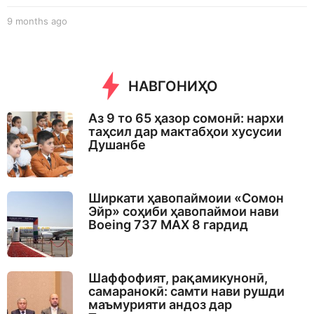
9 months ago
9
m
o
n
t
НАВГОНИҲО
h
s
a
Аз 9 то 65 ҳазор сомонӣ: нархи
g
таҳсил дар мактабҳои хусусии
o
Душанбе
Ширкати ҳавопаймоии «Сомон
Эйр» соҳиби ҳавопаймои нави
Boeing 737 MAX 8 гардид
Шаффофият, рақамикунонӣ,
самаранокӣ: самти нави рушди
маъмурияти андоз дар