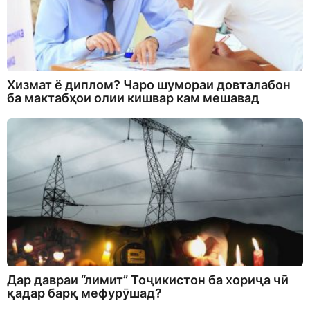
Хизмат ё диплом? Чаро шумораи довталабон
ба мактабҳои олии кишвар кам мешавад
Дар давраи “лимит” Тоҷикистон ба хориҷа чӣ
қадар барқ мефурӯшад?