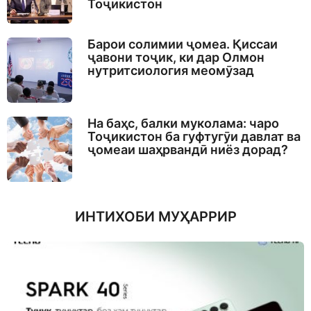
Тоҷикистон
Барои солимии ҷомеа. Қиссаи
ҷавони тоҷик, ки дар Олмон
нутритсиология меомӯзад
На баҳс, балки муколама: чаро
Тоҷикистон ба гуфтугӯи давлат ва
ҷомеаи шаҳрвандӣ ниёз дорад?
ИНТИХОБИ МУҲАРРИР