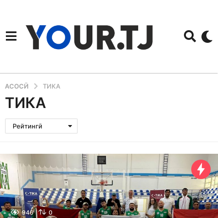
АСОСӢ
ТИКА
ТИКА
Рейтингӣ
946
0