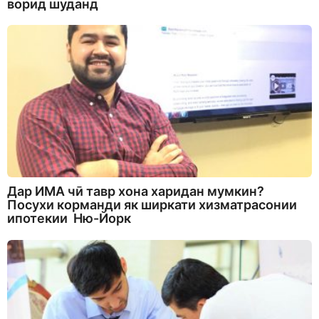
ворид шуданд
Дар ИМА чӣ тавр хона харидан мумкин?
Посухи корманди як ширкати хизматрасонии
ипотекии Ню-Йорк