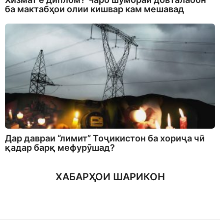
ба мактабҳои олии кишвар кам мешавад
Дар давраи “лимит” Тоҷикистон ба хориҷа чӣ
қадар барқ мефурӯшад?
ХАБАРҲОИ ШАРИКОН