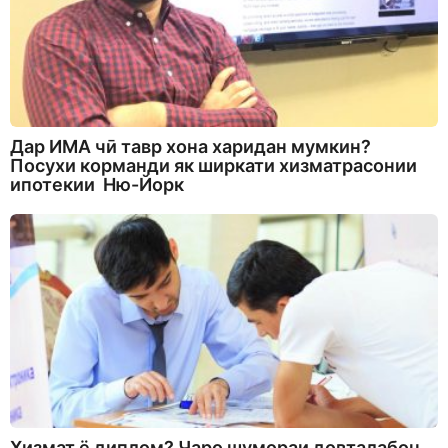
Дар ИМА чӣ тавр хона харидан мумкин?
Посухи корманди як ширкати хизматрасонии
ипотекии Ню-Йорк
Хизмат ё диплом? Чаро шумораи довталабон