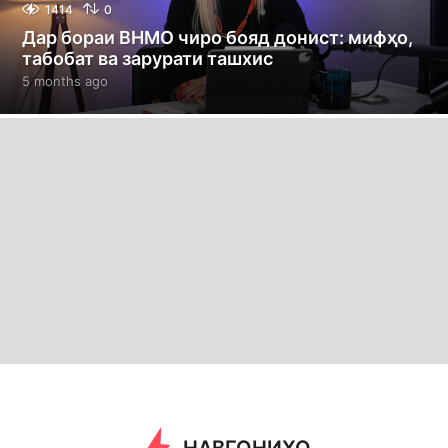
1414
0
Дар бораи ВНМО чиро бояд донист: мифҳо,
табобат ва зарурати ташхис
5 months ago
5
m
o
n
t
h
s
a
g
o