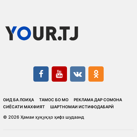
ОИД БА ЛОИҲА
ТАМОС БО МО
РЕКЛАМА ДАР СОМОНА
CИЁСАТИ МАХФИЯТ
ШАРТНОМАИ ИСТИФОДАБАРӢ
© 2026 Ҳамаи ҳуқуқҳо ҳифз шудаанд