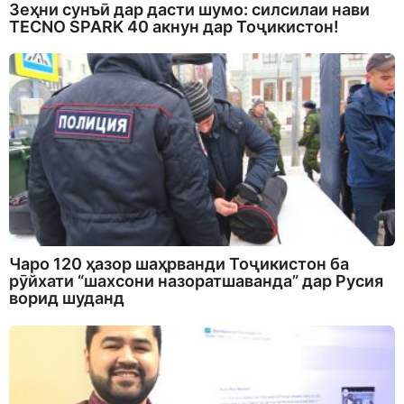
Зеҳни сунъӣ дар дасти шумо: силсилаи нави
TECNO SPARK 40 акнун дар Тоҷикистон!
Чаро 120 ҳазор шаҳрванди Тоҷикистон ба
рӯйхати “шахсони назоратшаванда” дар Русия
ворид шуданд