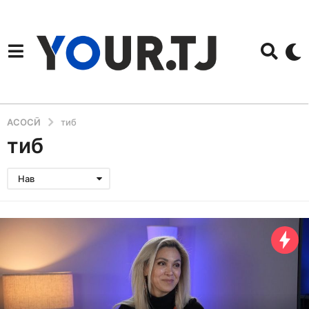
АСОСӢ
тиб
тиб
Нав