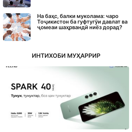
На баҳс, балки муколама: чаро
Тоҷикистон ба гуфтугӯи давлат ва
ҷомеаи шаҳрвандӣ ниёз дорад?
ИНТИХОБИ МУҲАРРИР