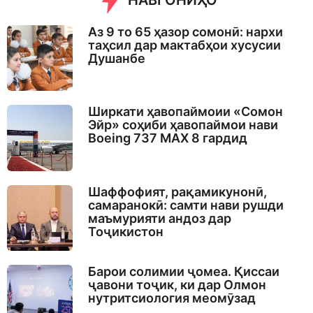
НАВГОНИҲО
Аз 9 то 65 ҳазор сомонӣ: нархи
таҳсил дар мактабҳои хусусии
Душанбе
Ширкати ҳавопаймоии «Сомон
Эйр» соҳиби ҳавопаймои нави
Boeing 737 MAX 8 гардид
Шаффофият, рақамикунонӣ,
самаранокӣ: самти нави рушди
маъмурияти андоз дар
Тоҷикистон
Барои солимии ҷомеа. Қиссаи
ҷавони тоҷик, ки дар Олмон
нутритсиология меомӯзад