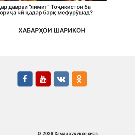
ар давраи “лимит” Тоҷикистон ба
ориҷа чӣ қадар барқ мефурӯшад?
ХАБАРҲОИ ШАРИКОН
© 2026 Ҳамаи ҳуқуқҳо ҳифз