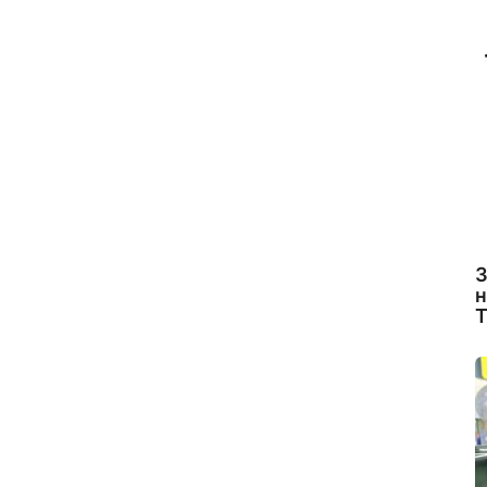
З
н
Т