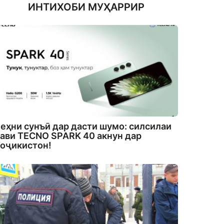
ИНТИХОБИ МУҲАРРИР
еҳни сунъӣ дар дасти шумо: силсилаи
ави TECNO SPARK 40 акнун дар
оҷикистон!