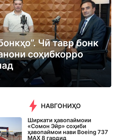
бонкҳо”. Чӣ тавр бонк
анони соҳибкорро
над
НАВГОНИҲО
Ширкати ҳавопаймоии
«Сомон Эйр» соҳиби
ҳавопаймои нави Boeing 737
MAX 8 гардид