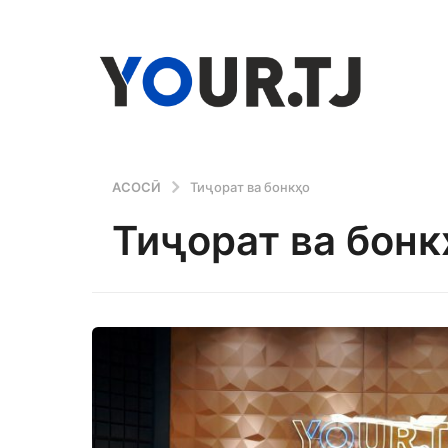
АСОСӢ
Тиҷорат ва бонкҳо
Тиҷорат ва бонк