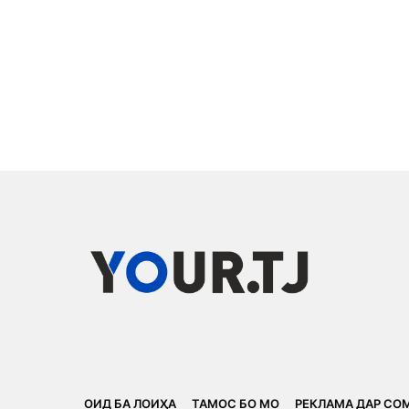
ОИД БА ЛОИҲА
ТАМОС БО МО
РЕКЛАМА ДАР СО