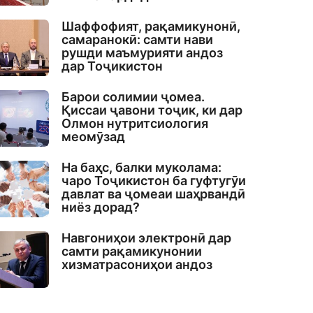
Шаффофият, рақамикунонӣ,
самаранокӣ: самти нави
рушди маъмурияти андоз
дар Тоҷикистон
Барои солимии ҷомеа.
Қиссаи ҷавони тоҷик, ки дар
Олмон нутритсиология
меомӯзад
На баҳс, балки муколама:
чаро Тоҷикистон ба гуфтугӯи
давлат ва ҷомеаи шаҳрвандӣ
ниёз дорад?
Навгониҳои электронӣ дар
самти рақамикунонии
хизматрасониҳои андоз