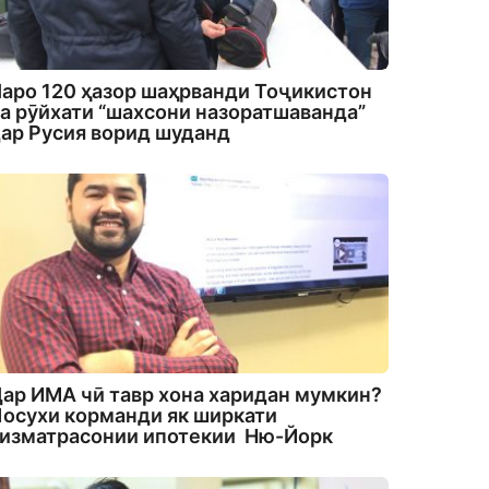
аро 120 ҳазор шаҳрванди Тоҷикистон
а рӯйхати “шахсони назоратшаванда”
ар Русия ворид шуданд
ар ИМА чӣ тавр хона харидан мумкин?
осухи корманди як ширкати
изматрасонии ипотекии Ню-Йорк