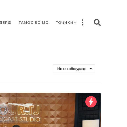
ДЕРҲО
ТАМОС БО МО
ТОҶИКӢ
Интихобшудаҳо