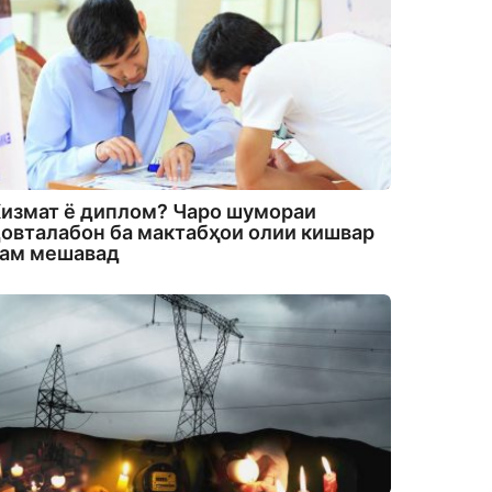
измат ё диплом? Чаро шумораи
овталабон ба мактабҳои олии кишвар
кам мешавад