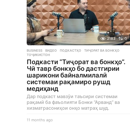
2183
0
BUSINESS
ВИДЕО
,
ПОДКАСТҲО
,
ТИҶОРАТ ВА БОНКҲО
,
ТОҶИКИСТОН
Подкасти “Тиҷорат ва бонкҳо”.
Чӣ тавр бонкҳо бо дастгирии
шарикони байналмилалӣ
системаи рақамиро рушд
медиҳанд
Дар подкаст мавзӯи таъсири системаи
рақамӣ ба фаъолияти Бонки “Арванд” ва
хизматрасониҳои онҳо матраҳ шуд.
11 months ago
1
1