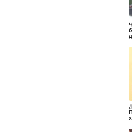
Ч
б
д
Д
П
х