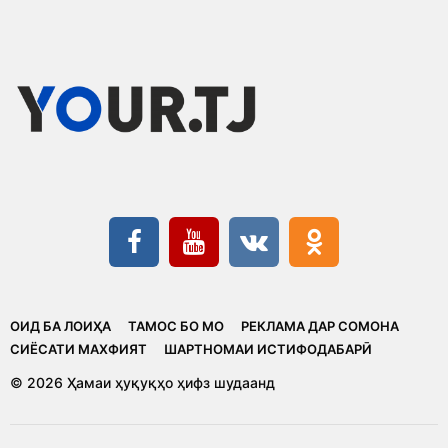
ОИД БА ЛОИҲА
ТАМОС БО МО
РЕКЛАМА ДАР СОМОНА
CИЁСАТИ МАХФИЯТ
ШАРТНОМАИ ИСТИФОДАБАРӢ
© 2026 Ҳамаи ҳуқуқҳо ҳифз шудаанд