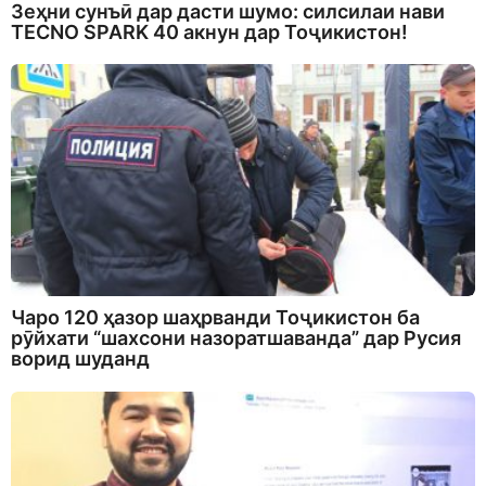
Зеҳни сунъӣ дар дасти шумо: силсилаи нави
TECNO SPARK 40 акнун дар Тоҷикистон!
Чаро 120 ҳазор шаҳрванди Тоҷикистон ба
рӯйхати “шахсони назоратшаванда” дар Русия
ворид шуданд