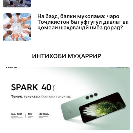
На баҳс, балки муколама: чаро
Тоҷикистон ба гуфтугӯи давлат ва
ҷомеаи шаҳрвандӣ ниёз дорад?
ИНТИХОБИ МУҲАРРИР