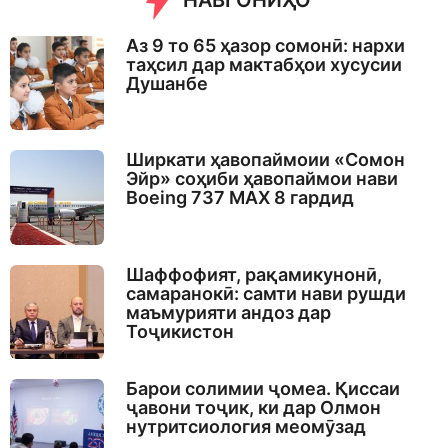
НАВГОНИҲО
Аз 9 то 65 ҳазор сомонӣ: нархи
таҳсил дар мактабҳои хусусии
Душанбе
Ширкати ҳавопаймоии «Сомон
Эйр» соҳиби ҳавопаймои нави
Boeing 737 MAX 8 гардид
Шаффофият, рақамикунонӣ,
самаранокӣ: самти нави рушди
маъмурияти андоз дар
Тоҷикистон
Барои солимии ҷомеа. Қиссаи
ҷавони тоҷик, ки дар Олмон
нутритсиология меомӯзад