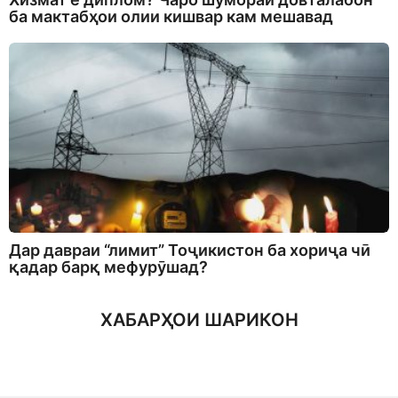
ба мактабҳои олии кишвар кам мешавад
Дар давраи “лимит” Тоҷикистон ба хориҷа чӣ
қадар барқ мефурӯшад?
ХАБАРҲОИ ШАРИКОН