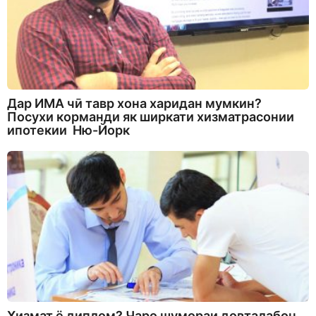
Дар ИМА чӣ тавр хона харидан мумкин?
Посухи корманди як ширкати хизматрасонии
ипотекии Ню-Йорк
Хизмат ё диплом? Чаро шумораи довталабон