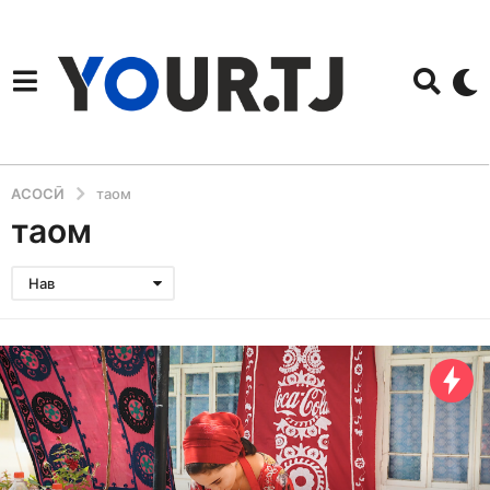
АСОСӢ
таом
таом
Нав