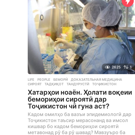
r
a
g
o
2625
1
LIFE
,
PEOPLE
БЕМОРӢ
,
ДОКАЗАТЕЛЬНАЯ МЕДИЦИНА
,
СИРОЯТ
,
ТАДҚИҚОТ
,
ТАНДУРУСТӢ
,
ТОҶИКИСТОН
Хатарҳои ноаён. Ҳолати воқеии
бемориҳои сироятӣ дар
Тоҷикистон чӣ гуна аст?
Кадом омилҳо ба вазъи эпидемиологӣ дар
Тоҷикистон таъсир мерасонанд ва имсол
кишвар бо кадом бемориҳои сироятӣ
метавонад рӯ ба рӯ шавад? Мавзуъро ба