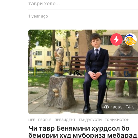
таври хеле...
1 year ago
1
y
e
a
r
a
g
o
19663
3
LIFE
,
PEOPLE
ПРЕЗИДЕНТ
,
ТАНДУРУСТӢ
,
ТОҶИКИСТОН
Чӣ тавр Бенямини хурдсол бо
бемории худ мубориза мебарад