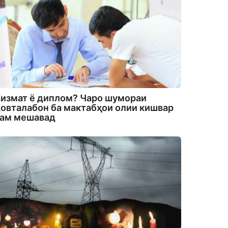
измат ё диплом? Чаро шумораи
овталабон ба мактабҳои олии кишвар
кам мешавад