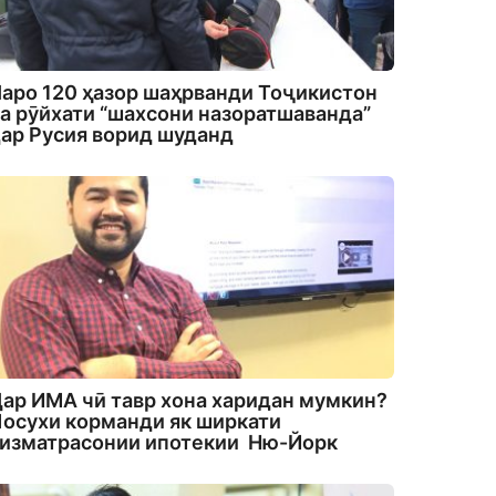
аро 120 ҳазор шаҳрванди Тоҷикистон
а рӯйхати “шахсони назоратшаванда”
ар Русия ворид шуданд
ар ИМА чӣ тавр хона харидан мумкин?
осухи корманди як ширкати
изматрасонии ипотекии Ню-Йорк