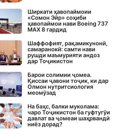
Ширкати ҳавопаймоии
«Сомон Эйр» соҳиби
ҳавопаймои нави Boeing 737
MAX 8 гардид
Шаффофият, рақамикунонӣ,
самаранокӣ: самти нави
рушди маъмурияти андоз
дар Тоҷикистон
Барои солимии ҷомеа.
Қиссаи ҷавони тоҷик, ки дар
Олмон нутритсиология
меомӯзад
На баҳс, балки муколама:
чаро Тоҷикистон ба гуфтугӯи
давлат ва ҷомеаи шаҳрвандӣ
ниёз дорад?