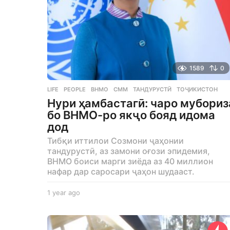
1589
0
LIFE
,
PEOPLE
ВНМО
,
СММ
,
ТАНДУРУСТӢ
,
ТОҶИКИСТОН
Нури ҳамбастагӣ: чаро мубориз
бо ВНМО-ро якҷо бояд идома
дод
Тибқи иттилои Созмони ҷаҳонии
тандурустӣ, аз замони оғози эпидемия,
ВНМО боиси марги зиёда аз 40 миллион
нафар дар саросари ҷаҳон шудааст.
1 year ago
1
y
e
a