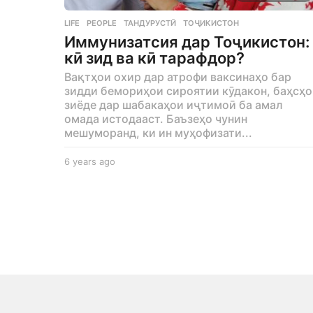
LIFE
,
PEOPLE
ТАНДУРУСТӢ
,
ТОҶИКИСТОН
Иммунизатсия дар Тоҷикистон:
кӣ зид ва кӣ тарафдор?
Вақтҳои охир дар атрофи ваксинаҳо бар
зидди бемориҳои сироятии кӯдакон, баҳсҳ
зиёде дар шабакаҳои иҷтимоӣ ба амал
омада истодааст. Баъзеҳо чунин
мешуморанд, ки ин муҳофизати...
6 years ago
6
y
e
a
r
s
a
g
o