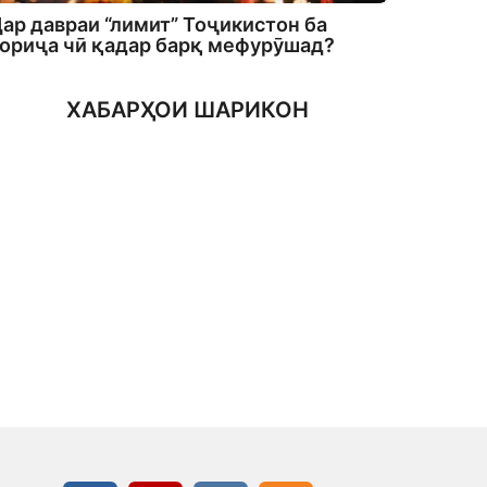
ар давраи “лимит” Тоҷикистон ба
ориҷа чӣ қадар барқ мефурӯшад?
ХАБАРҲОИ ШАРИКОН