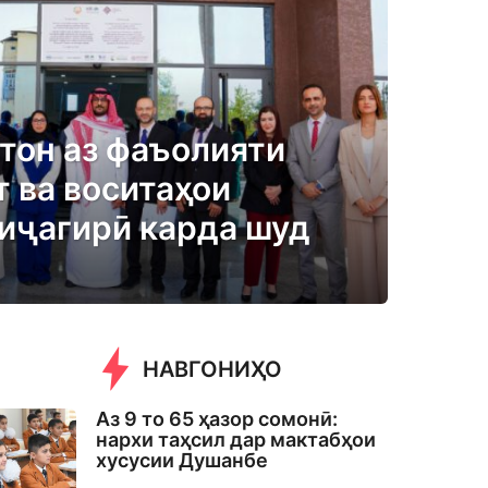
тон аз фаъолияти
т ва воситаҳои
тиҷагирӣ карда шуд
НАВГОНИҲО
Аз 9 то 65 ҳазор сомонӣ:
нархи таҳсил дар мактабҳои
хусусии Душанбе