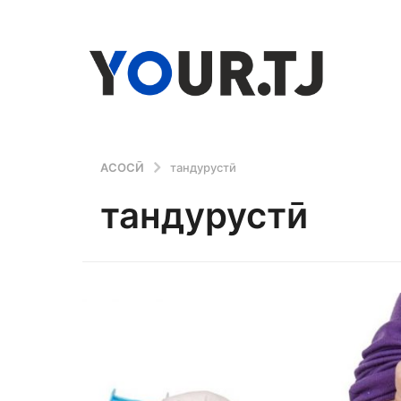
АСОСӢ
тандурустӣ
тандурустӣ