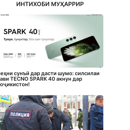
ИНТИХОБИ МУҲАРРИР
еҳни сунъӣ дар дасти шумо: силсилаи
ави TECNO SPARK 40 акнун дар
оҷикистон!