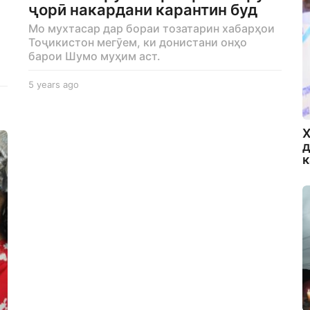
ҷорӣ накардани карантин буд
Мо мухтасар дар бораи тозатарин хабарҳои
Тоҷикистон мегӯем, ки донистани онҳо
барои Шумо муҳим аст.
5 years ago
5
y
e
a
Х
r
д
s
a
g
o