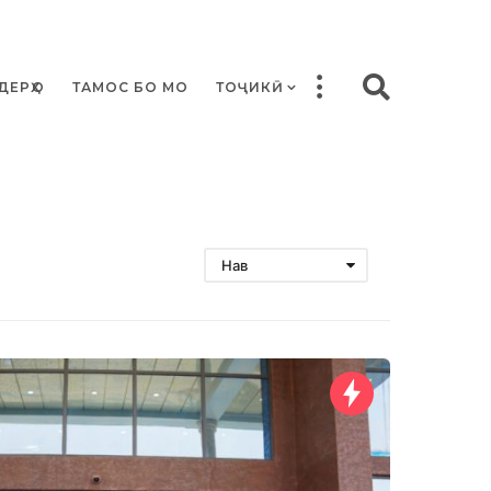
ДЕРҲО
ТАМОС БО МО
ТОҶИКӢ
Нав