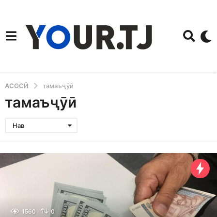
АСОСӢ
тамаъҷӯӣ
тамаъҷӯӣ
Нав
1560
0