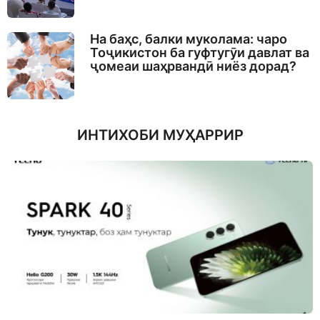
На баҳс, балки муколама: чаро
Тоҷикистон ба гуфтугӯи давлат ва
ҷомеаи шаҳрвандӣ ниёз дорад?
ИНТИХОБИ МУҲАРРИР