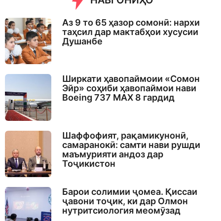
НАВГОНИҲО
Аз 9 то 65 ҳазор сомонӣ: нархи
таҳсил дар мактабҳои хусусии
Душанбе
Ширкати ҳавопаймоии «Сомон
Эйр» соҳиби ҳавопаймои нави
Boeing 737 MAX 8 гардид
Шаффофият, рақамикунонӣ,
самаранокӣ: самти нави рушди
маъмурияти андоз дар
Тоҷикистон
Барои солимии ҷомеа. Қиссаи
ҷавони тоҷик, ки дар Олмон
нутритсиология меомӯзад