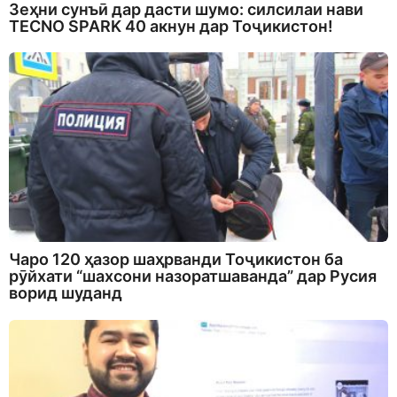
Зеҳни сунъӣ дар дасти шумо: силсилаи нави
TECNO SPARK 40 акнун дар Тоҷикистон!
Чаро 120 ҳазор шаҳрванди Тоҷикистон ба
рӯйхати “шахсони назоратшаванда” дар Русия
ворид шуданд