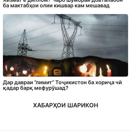
ба мактабҳои олии кишвар кам мешавад
Дар давраи “лимит” Тоҷикистон ба хориҷа чӣ
қадар барқ мефурӯшад?
ХАБАРҲОИ ШАРИКОН