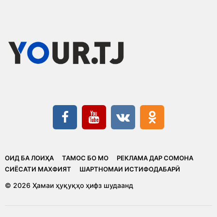
ОИД БА ЛОИҲА
ТАМОС БО МО
РЕКЛАМА ДАР СОМОНА
CИЁСАТИ МАХФИЯТ
ШАРТНОМАИ ИСТИФОДАБАРӢ
© 2026 Ҳамаи ҳуқуқҳо ҳифз шудаанд