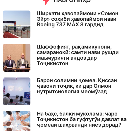
НАВГОНИҲО
Ширкати ҳавопаймоии «Сомон
Эйр» соҳиби ҳавопаймои нави
Boeing 737 MAX 8 гардид
Шаффофият, рақамикунонӣ,
самаранокӣ: самти нави рушди
маъмурияти андоз дар
Тоҷикистон
Барои солимии ҷомеа. Қиссаи
ҷавони тоҷик, ки дар Олмон
нутритсиология меомӯзад
На баҳс, балки муколама: чаро
Тоҷикистон ба гуфтугӯи давлат ва
ҷомеаи шаҳрвандӣ ниёз дорад?