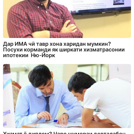
Дар ИМА чӣ тавр хона харидан мумкин?
Посухи корманди як ширкати хизматрасонии
ипотекии Ню-Йорк
Хизмат ё диплом? Чаро шумораи довталабон