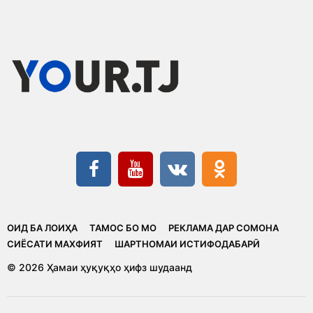
ОИД БА ЛОИҲА
ТАМОС БО МО
РЕКЛАМА ДАР СОМОНА
CИЁСАТИ МАХФИЯТ
ШАРТНОМАИ ИСТИФОДАБАРӢ
© 2026 Ҳамаи ҳуқуқҳо ҳифз шудаанд