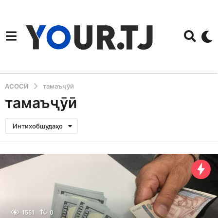
АСОСӢ
тамаъҷӯӣ
тамаъҷӯӣ
Интихобшудаҳо
1551
0