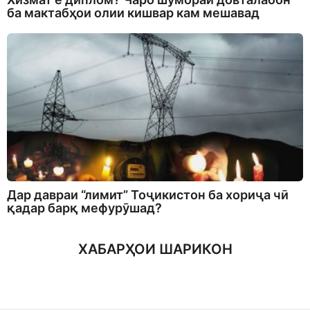
ба мактабҳои олии кишвар кам мешавад
Дар давраи “лимит” Тоҷикистон ба хориҷа чӣ
қадар барқ мефурӯшад?
ХАБАРҲОИ ШАРИКОН