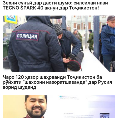
Зеҳни сунъӣ дар дасти шумо: силсилаи нави
TECNO SPARK 40 акнун дар Тоҷикистон!
Чаро 120 ҳазор шаҳрванди Тоҷикистон ба
рӯйхати “шахсони назоратшаванда” дар Русия
ворид шуданд