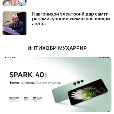
Навгониҳои электронӣ дар самти
рақамикунонии хизматрасониҳои
андоз
ИНТИХОБИ МУҲАРРИР