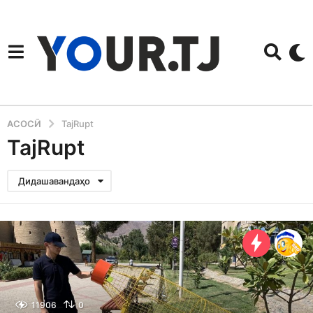
АСОСӢ
TajRupt
TajRupt
Дидашавандаҳо
11906
0