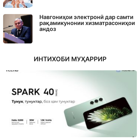
Навгониҳои электронӣ дар самти
рақамикунонии хизматрасониҳои
андоз
ИНТИХОБИ МУҲАРРИР