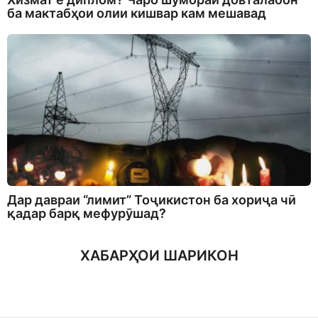
ба мактабҳои олии кишвар кам мешавад
Дар давраи “лимит” Тоҷикистон ба хориҷа чӣ
қадар барқ мефурӯшад?
ХАБАРҲОИ ШАРИКОН