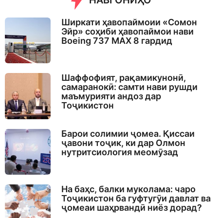
НАВГОНИҲО
Ширкати ҳавопаймоии «Сомон
Эйр» соҳиби ҳавопаймои нави
Boeing 737 MAX 8 гардид
Шаффофият, рақамикунонӣ,
самаранокӣ: самти нави рушди
маъмурияти андоз дар
Тоҷикистон
Барои солимии ҷомеа. Қиссаи
ҷавони тоҷик, ки дар Олмон
нутритсиология меомӯзад
На баҳс, балки муколама: чаро
Тоҷикистон ба гуфтугӯи давлат ва
ҷомеаи шаҳрвандӣ ниёз дорад?