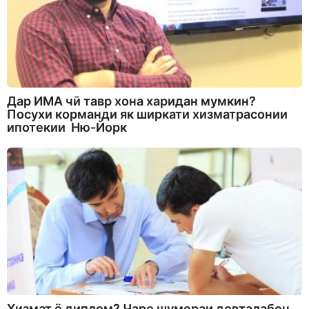
Дар ИМА чӣ тавр хона харидан мумкин?
Посухи корманди як ширкати хизматрасонии
ипотекии Ню-Йорк
Хизмат ё диплом? Чаро шумораи довталабон