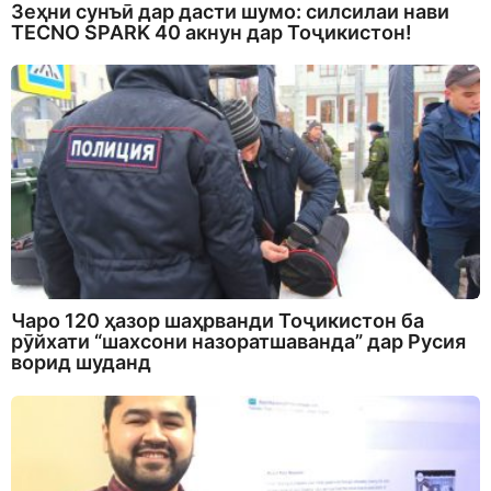
Зеҳни сунъӣ дар дасти шумо: силсилаи нави
TECNO SPARK 40 акнун дар Тоҷикистон!
Чаро 120 ҳазор шаҳрванди Тоҷикистон ба
рӯйхати “шахсони назоратшаванда” дар Русия
ворид шуданд