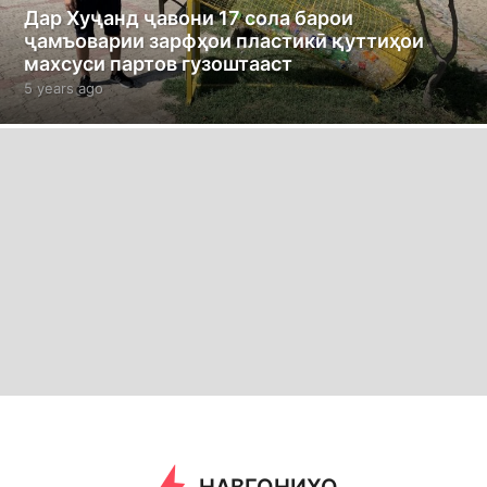
Дар Хуҷанд ҷавони 17 сола барои
ҷамъоварии зарфҳои пластикӣ қуттиҳои
махсуси партов гузоштааст
5 years ago
5
y
e
a
r
s
a
g
o