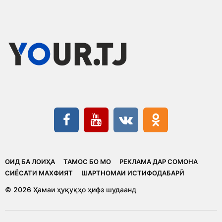
ОИД БА ЛОИҲА
ТАМОС БО МО
РЕКЛАМА ДАР СОМОНА
CИЁСАТИ МАХФИЯТ
ШАРТНОМАИ ИСТИФОДАБАРӢ
© 2026 Ҳамаи ҳуқуқҳо ҳифз шудаанд