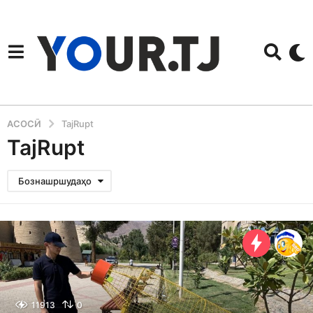
АСОСӢ
TajRupt
TajRupt
Бознашршудаҳо
11913
0