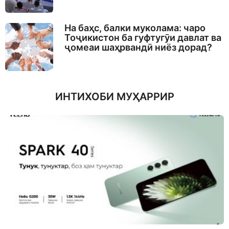
На баҳс, балки муколама: чаро
Тоҷикистон ба гуфтугӯи давлат ва
ҷомеаи шаҳрвандӣ ниёз дорад?
ИНТИХОБИ МУҲАРРИР