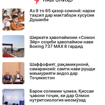
НАВГОНИҲО
Аз 9 то 65 ҳазор сомонӣ: нархи
таҳсил дар мактабҳои хусусии
Душанбе
Ширкати ҳавопаймоии «Сомон
Эйр» соҳиби ҳавопаймои нави
Boeing 737 MAX 8 гардид
Шаффофият, рақамикунонӣ,
самаранокӣ: самти нави рушди
маъмурияти андоз дар
Тоҷикистон
Барои солимии ҷомеа. Қиссаи
ҷавони тоҷик, ки дар Олмон
нутритсиология меомӯзад