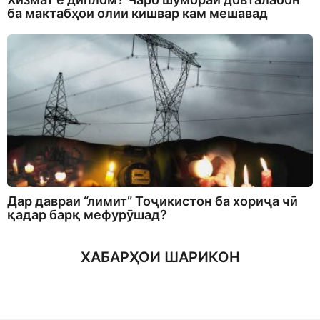
ба мактабҳои олии кишвар кам мешавад
Дар давраи “лимит” Тоҷикистон ба хориҷа чӣ
қадар барқ мефурӯшад?
ХАБАРҲОИ ШАРИКОН