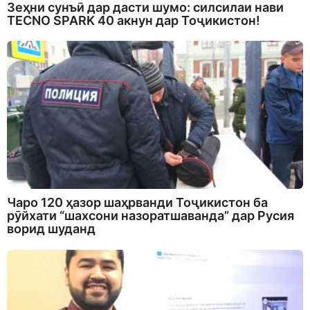
Зеҳни сунъӣ дар дасти шумо: силсилаи нави
TECNO SPARK 40 акнун дар Тоҷикистон!
Чаро 120 ҳазор шаҳрванди Тоҷикистон ба
рӯйхати “шахсони назоратшаванда” дар Русия
ворид шуданд