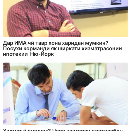
Дар ИМА чӣ тавр хона харидан мумкин?
Посухи корманди як ширкати хизматрасонии
ипотекии Ню-Йорк
Хизмат ё диплом? Чаро шумораи довталабон