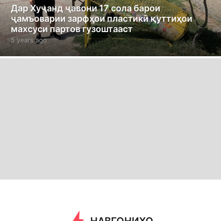
Дар Хуҷанд ҷавони 17 сола барои
ҷамъоварии зарфҳои пластикӣ қуттиҳои
махсуси партов гузоштааст
5 years ago
5
y
e
a
r
s
a
g
o