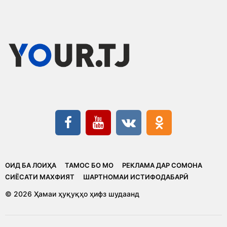
ОИД БА ЛОИҲА
ТАМОС БО МО
РЕКЛАМА ДАР СОМОНА
CИЁСАТИ МАХФИЯТ
ШАРТНОМАИ ИСТИФОДАБАРӢ
© 2026 Ҳамаи ҳуқуқҳо ҳифз шудаанд