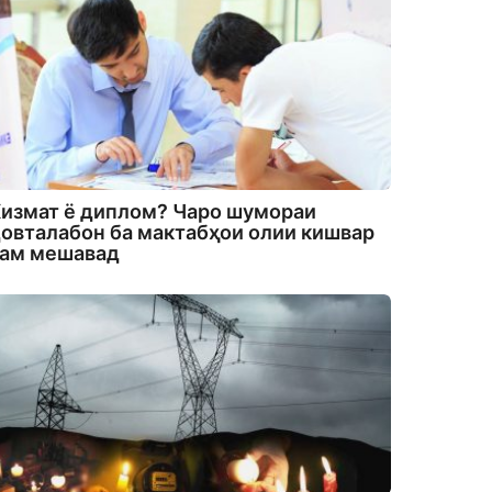
измат ё диплом? Чаро шумораи
овталабон ба мактабҳои олии кишвар
кам мешавад