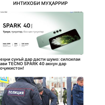
ИНТИХОБИ МУҲАРРИР
еҳни сунъӣ дар дасти шумо: силсилаи
ави TECNO SPARK 40 акнун дар
оҷикистон!