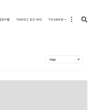
ДЕРҲО
ТАМОС БО МО
ТОҶИКӢ
Нав