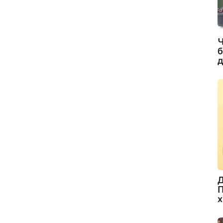
Ч
б
д
Д
П
х