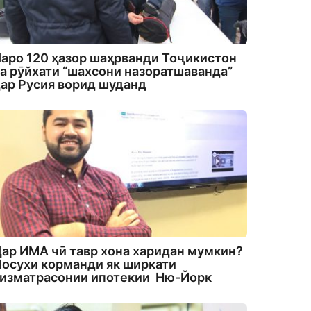
аро 120 ҳазор шаҳрванди Тоҷикистон
а рӯйхати “шахсони назоратшаванда”
ар Русия ворид шуданд
ар ИМА чӣ тавр хона харидан мумкин?
осухи корманди як ширкати
изматрасонии ипотекии Ню-Йорк