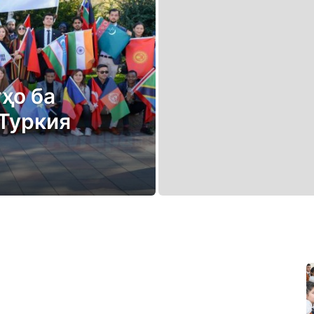
ҳо ба
Туркия