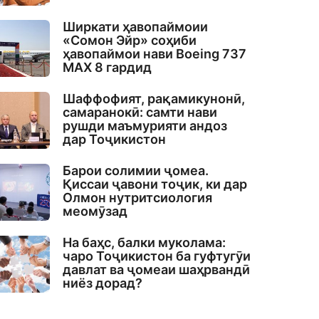
Ширкати ҳавопаймоии
«Сомон Эйр» соҳиби
ҳавопаймои нави Boeing 737
MAX 8 гардид
Шаффофият, рақамикунонӣ,
самаранокӣ: самти нави
рушди маъмурияти андоз
дар Тоҷикистон
Барои солимии ҷомеа.
Қиссаи ҷавони тоҷик, ки дар
Олмон нутритсиология
меомӯзад
На баҳс, балки муколама:
чаро Тоҷикистон ба гуфтугӯи
давлат ва ҷомеаи шаҳрвандӣ
ниёз дорад?