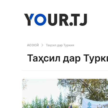
АСОСӢ
Таҳсил дар Туркия
Таҳсил дар Турк