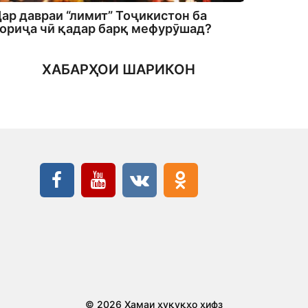
ар давраи “лимит” Тоҷикистон ба
ориҷа чӣ қадар барқ мефурӯшад?
ХАБАРҲОИ ШАРИКОН
© 2026 Ҳамаи ҳуқуқҳо ҳифз