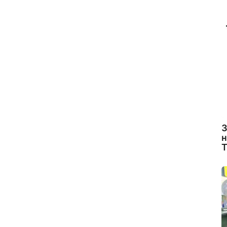
З
н
Т