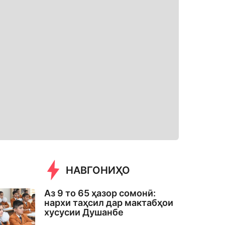
НАВГОНИҲО
Аз 9 то 65 ҳазор сомонӣ:
нархи таҳсил дар мактабҳои
хусусии Душанбе