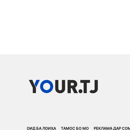
ОИД БА ЛОИҲА
ТАМОС БО МО
РЕКЛАМА ДАР СО